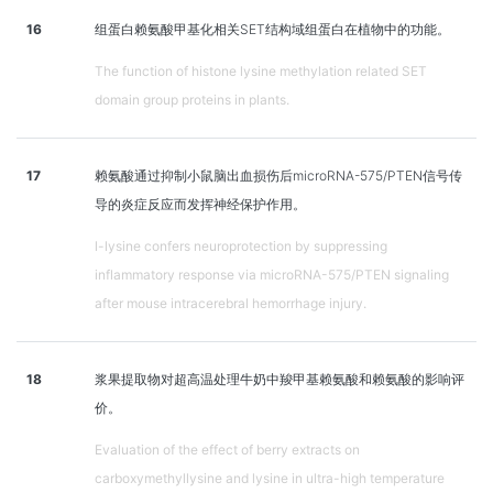
16
组蛋白赖氨酸甲基化相关SET结构域组蛋白在植物中的功能。
The function of histone lysine methylation related SET
domain group proteins in plants.
17
赖氨酸通过抑制小鼠脑出血损伤后microRNA-575/PTEN信号传
导的炎症反应而发挥神经保护作用。
l-lysine confers neuroprotection by suppressing
inflammatory response via microRNA-575/PTEN signaling
after mouse intracerebral hemorrhage injury.
18
浆果提取物对超高温处理牛奶中羧甲基赖氨酸和赖氨酸的影响评
价。
Evaluation of the effect of berry extracts on
carboxymethyllysine and lysine in ultra-high temperature