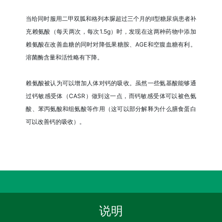
当给同时服用二甲双胍和格列本脲超过三个月的II型糖尿病患者补
充赖氨酸（每天两次，每次1.5g）时，发现在这两种药物中添加
赖氨酸在改善血糖的同时对降低果糖胺、AGE和空腹血糖有利。
溶菌酶含量和活性略有下降。
赖氨酸被认为可以增加人体对钙的吸收。虽然一些氨基酸能够通
过钙敏感受体（CASR）做到这一点，而钙敏感受体可以被色氨
酸、苯丙氨酸和组氨酸等作用（这可以部分解释为什么膳食蛋白
可以改善钙的吸收）。
说明