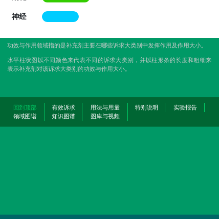
神经
功效与作用领域指的是补充剂主要在哪些诉求大类别中发挥作用及作用大小。
水平柱状图以不同颜色来代表不同的诉求大类别，并以柱形条的长度和粗细来
表示补充剂对该诉求大类别的功效与作用大小。
回到顶部
有效诉求
用法与用量
特别说明
实验报告
领域图谱
知识图谱
图库与视频