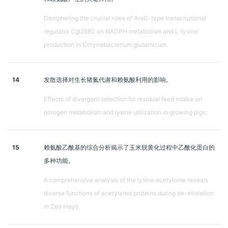
Deciphering the crucial roles of AraC-type transcriptional
regulator Cgl2680 on NADPH metabolism and L-lysine
production in Corynebacterium glutamicum.
14
发散选择对生长猪氮代谢和赖氨酸利用的影响。
Effects of divergent selection for residual feed intake on
nitrogen metabolism and lysine utilization in growing pigs.
15
赖氨酸乙酰基的综合分析揭示了玉米脱黄化过程中乙酰化蛋白的
多种功能。
A comprehensive analysis of the lysine acetylome reveals
diverse functions of acetylated proteins during de-etiolation
in Zea mays.