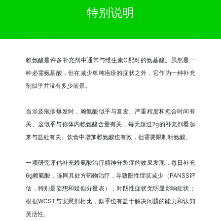
特别说明
赖氨酸是许多补充剂中通常与维生素C配对的氨基酸。虽然是一
种必需氨基酸，但在减少单纯疱疹的症状之外，它作为一种补充
剂似乎并没有多少前景。
当涉及疱疹爆发时，赖氨酸似乎与复发、严重程度和愈合时间有
关。这似乎与你体内赖氨酸含量有关，每天超过2g的补充剂看起
来与益处有关。饮食中增加赖氨酸也有效，但需要限制精氨酸。
一项研究评估补充赖氨酸治疗精神分裂症的效果发现，每日补充
6g赖氨酸，连同其处方药物治疗，导致阳性症状减少（PANSS评
估，特别是妄想和疑似分量表），对阴性症状无明显影响症状；
根据WCST与安慰剂相比，似乎也有益于解决问题的能力和认知
灵活性。