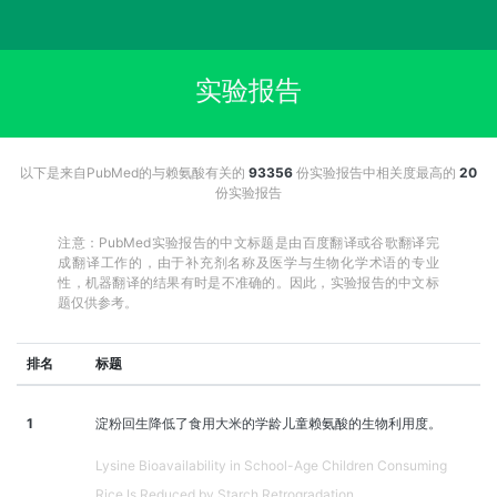
实验报告
以下是来自PubMed的与赖氨酸有关的
93356
份实验报告中相关度最高的
20
份实验报告
注意：PubMed实验报告的中文标题是由百度翻译或谷歌翻译完
成翻译工作的，由于补充剂名称及医学与生物化学术语的专业
性，机器翻译的结果有时是不准确的。因此，实验报告的中文标
题仅供参考。
排名
标题
1
淀粉回生降低了食用大米的学龄儿童赖氨酸的生物利用度。
Lysine Bioavailability in School-Age Children Consuming
Rice Is Reduced by Starch Retrogradation.