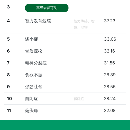
3
高级会员可见
4
智力发育迟缓
37.23
智力障碍、智
障、弱智
5
矮小症
33.06
6
骨质疏松
32.16
7
精神分裂症
31.56
8
食欲不振
28.89
9
强筋壮骨
28.56
10
自闭症
28.24
孤独症
11
偏头痛
22.08