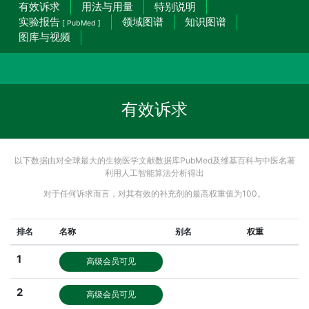
有效诉求
用法与用量
特别说明
实验报告
领域图谱
知识图谱
[ PubMed ]
图库与视频
有效诉求
以下数据由对全球最大的生物医学文献数据库PubMed及维基百科与中医名著
利用人工智能算法分析得出
对于任何诉求而言，对其有效的补充剂的最高权重值为100。
排名
名称
别名
权重
1
高级会员可见
2
高级会员可见