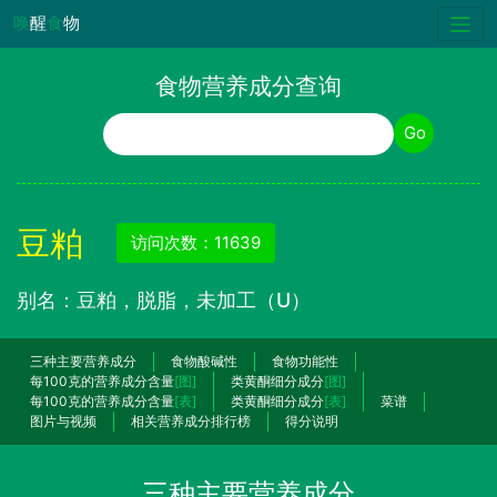
唤
醒
食
物
食物营养成分查询
食物名称
Go
豆粕
访问次数：11639
别名：豆粕，脱脂，未加工（U）
三种主要营养成分
食物酸碱性
食物功能性
每100克的营养成分含量
[图]
类黄酮细分成分
[图]
每100克的营养成分含量
[表]
类黄酮细分成分
[表]
菜谱
图片与视频
相关营养成分排行榜
得分说明
三种主要营养成分