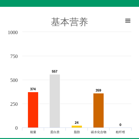
基本营养
1000
750
557
557
500
374
374
359
359
250
24
24
0
0
0
能量
蛋白质
脂肪
碳水化合物
粗纤维