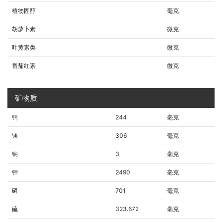
植物固醇
毫克
胡萝卜素
微克
叶黄素类
微克
番茄红素
微克
矿物质
钙
244
毫克
镁
306
毫克
钠
3
毫克
钾
2490
毫克
磷
701
毫克
硫
323.672
毫克