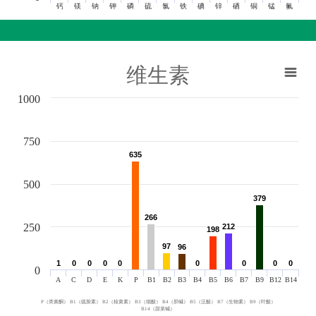
钙
镁
钠
钾
磷
硫
氯
铁
碘
锌
硒
铜
锰
氟
维生素
1000
750
635
635
500
379
379
266
266
250
212
212
198
198
97
97
96
96
1
1
0
0
0
0
0
0
0
0
0
0
0
0
0
0
0
0
0
A
C
D
E
K
P
B1
B2
B3
B4
B5
B6
B7
B9
B12
B14
P（类黄酮） B1（硫胺素） B2（核黄素） B3（烟酸） B4（胆碱） B5（泛酸） B7（生物素） B9（叶酸）
B14（甜菜碱）