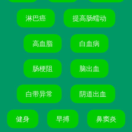
淋巴癌
提高肠蠕动
高血脂
白血病
肠梗阻
脑出血
白带异常
阴道出血
健身
早搏
鼻窦炎