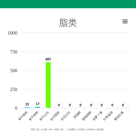
脂类
1000
750
607
607
500
250
17
17
13
13
0
0
0
0
0
0
0
0
0
0
0
0
0
0
0
单不饱和
胆固醇
反式脂肪
叶黄素类
多不饱和
植物固醇
反式占比
番茄红素
多不占比
胡萝卜素
胡萝卜素（β-胡萝卜素+α-胡萝卜素）、叶黄素类（叶黄素+玉米黄质+β-隐黄素）