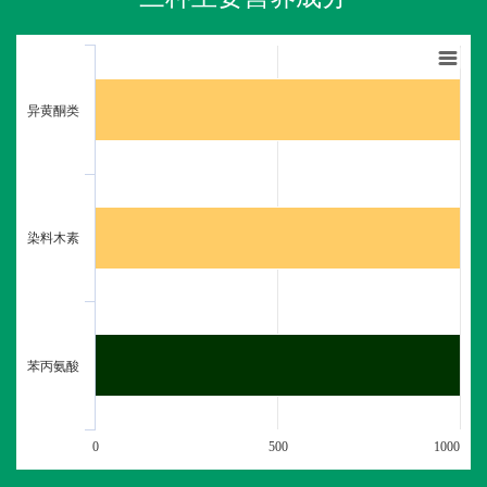
异黄酮类
染料木素
苯丙氨酸
0
500
1000