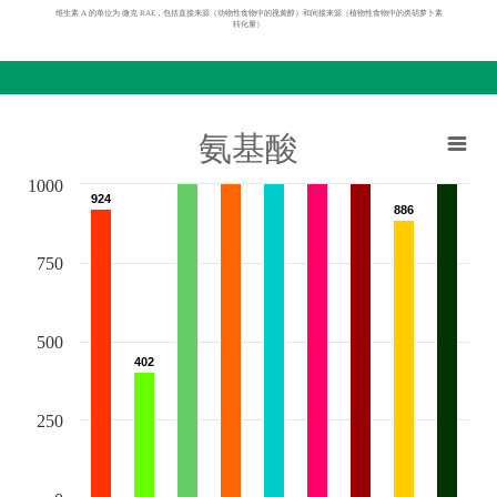
维生素 A 的单位为 微克 RAE，包括直接来源（动物性食物中的视黄醇）和间接来源（植物性食物中的类胡萝卜素
转化量）
氨基酸
1000
924
924
886
886
750
500
402
402
250