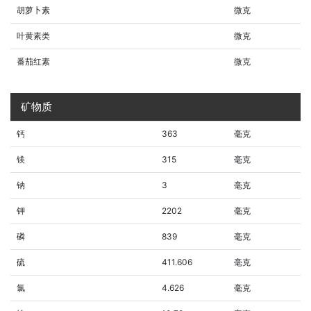
胡萝卜素
微克
叶黄素类
微克
番茄红素
微克
矿物质
钙
363
毫克
镁
315
毫克
钠
3
毫克
钾
2202
毫克
磷
839
毫克
硫
411.606
毫克
氯
4.626
毫克