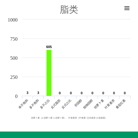
脂类
1000
750
605
605
500
250
3
3
3
3
0
0
0
0
0
0
0
0
0
0
0
0
0
0
0
单不饱和
胆固醇
反式脂肪
叶黄素类
多不饱和
植物固醇
反式占比
番茄红素
多不占比
胡萝卜素
胡萝卜素（β-胡萝卜素+α-胡萝卜素）、叶黄素类（叶黄素+玉米黄质+β-隐黄素）