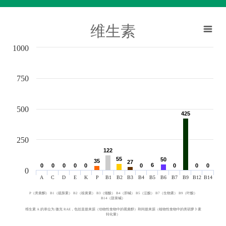
维生素
1000
750
500
425
425
250
122
122
55
55
50
50
35
35
27
27
6
6
0
0
0
0
0
0
0
0
0
0
0
0
0
0
0
0
0
0
0
A
C
D
E
K
P
B1
B2
B3
B4
B5
B6
B7
B9
B12
B14
P（类黄酮） B1（硫胺素） B2（核黄素） B3（烟酸） B4（胆碱） B5（泛酸） B7（生物素） B9（叶酸）
B14（甜菜碱）
维生素 A 的单位为 微克 RAE，包括直接来源（动物性食物中的视黄醇）和间接来源（植物性食物中的类胡萝卜素
转化量）