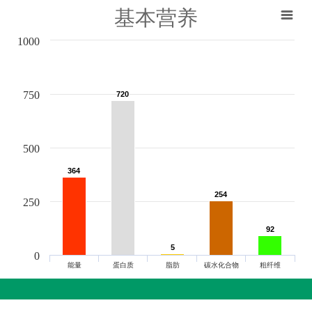
基本营养
1000
750
720
720
500
364
364
254
254
250
92
92
5
5
0
能量
蛋白质
脂肪
碳水化合物
粗纤维