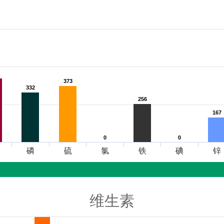
373
373
332
332
256
256
167
167
0
0
0
0
磷
硫
氯
铁
碘
锌
维生素