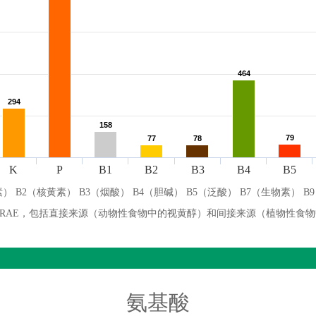
464
464
294
294
158
158
79
79
77
77
78
78
K
P
B1
B2
B3
B4
B5
） B2（核黄素） B3（烟酸） B4（胆碱） B5（泛酸） B7（生物素） B
微克 RAE，包括直接来源（动物性食物中的视黄醇）和间接来源（植物性食
氨基酸