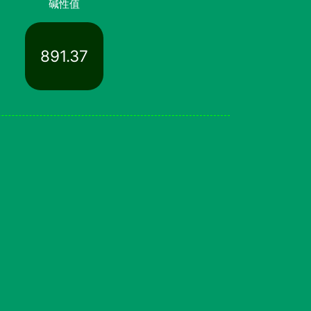
碱性值
891.37