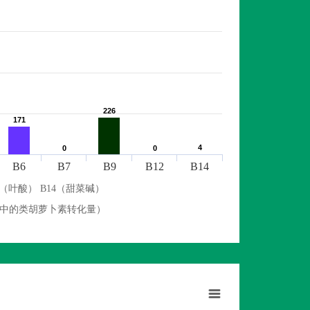
226
226
171
171
4
4
0
0
0
0
B6
B7
B9
B12
B14
9（叶酸） B14（甜菜碱）
物中的类胡萝卜素转化量）