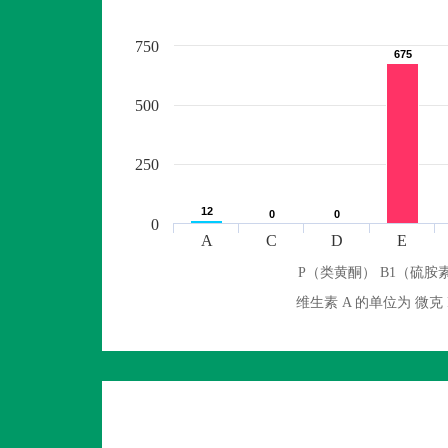
750
675
675
500
250
12
12
0
0
0
0
0
A
C
D
E
P（类黄酮） B1（硫胺素
维生素 A 的单位为 