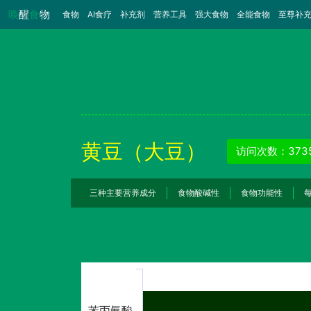
唤
醒
食
物
食物
（当前）
AI食疗
补充剂
营养工具
强大食物
全能食物
至尊补
黄豆（大豆）
访问次数：373
三种主要营养成分
食物酸碱性
食物功能性
苯丙氨酸