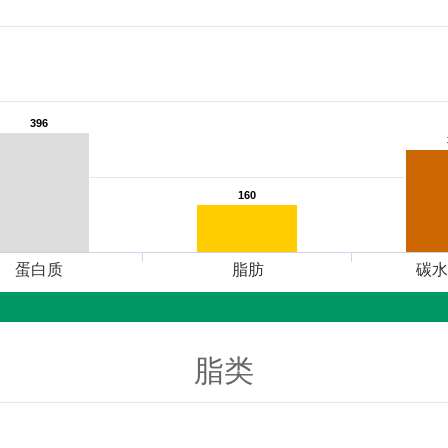
396
396
160
160
蛋白质
脂肪
碳水
脂类