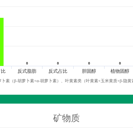
0
0
0
0
0
0
0
0
占比
反式脂肪
反式占比
胆固醇
植物固醇
萝卜素（β-胡萝卜素+α-胡萝卜素）、叶黄素类（叶黄素+玉米黄质+β-隐黄
矿物质