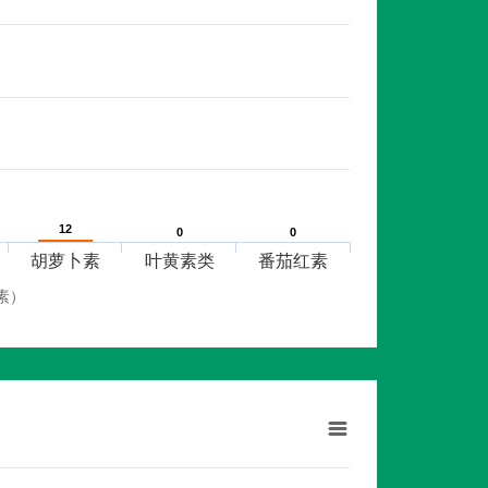
12
12
0
0
0
0
胡萝卜素
叶黄素类
番茄红素
素）