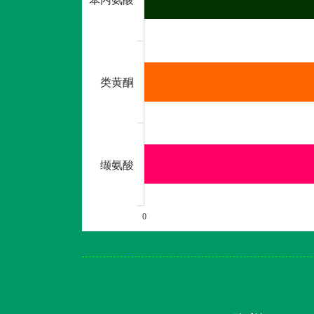
类黄酮
缬氨酸
0