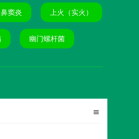
鼻窦炎
上火（实火）
病
幽门螺杆菌