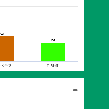
342
342
258
258
化合物
粗纤维