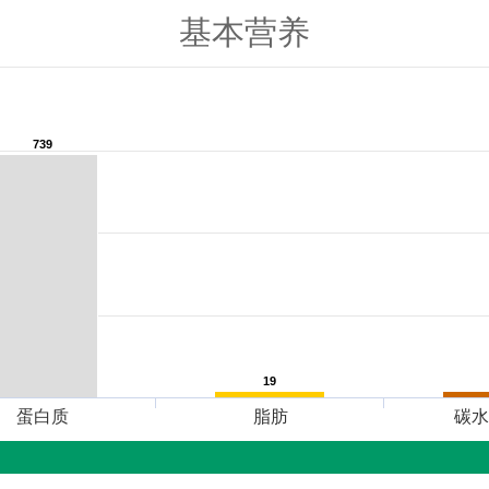
基本营养
739
739
19
19
蛋白质
脂肪
碳水