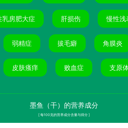
性乳房肥大症
肝损伤
慢性浅
弱精症
拔毛癖
角膜炎
皮肤瘙痒
败血症
支原
墨鱼（干）的营养成分
[ 每100克的营养成分含量与得分 ]