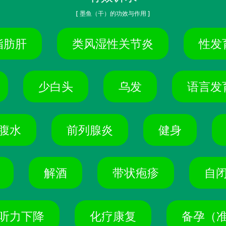
[ 墨鱼（干）的功效与作用 ]
脂肪肝
类风湿性关节炎
性发
少白头
乌发
语言发
腹水
前列腺炎
健身
解酒
带状疱疹
自
听力下降
化疗康复
备孕（