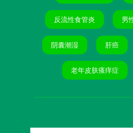
反流性食管炎
男
阴囊潮湿
肝癌
老年皮肤瘙痒症