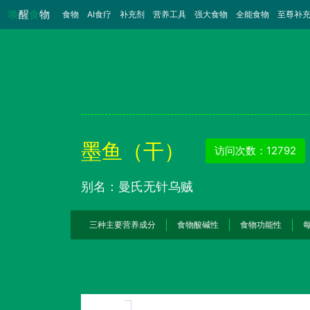
唤
醒
食
物
食物
（当前）
AI食疗
补充剂
营养工具
强大食物
全能食物
至尊补
墨鱼（干）
访问次数：12792
别名：曼氏无针乌贼
三种主要营养成分
食物酸碱性
食物功能性