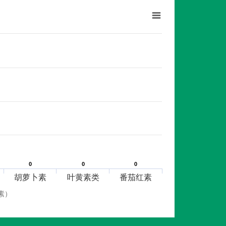
0
0
0
0
0
0
胡萝卜素
叶黄素类
番茄红素
素）