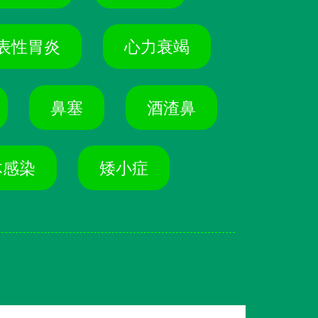
表性胃炎
心力衰竭
鼻塞
酒渣鼻
体感染
矮小症