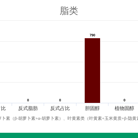
脂类
790
790
0
0
0
0
0
0
占比
反式脂肪
反式占比
胆固醇
植物固醇
萝卜素（β-胡萝卜素+α-胡萝卜素）、叶黄素类（叶黄素+玉米黄质+β-隐黄