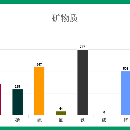
矿物质
747
747
547
547
501
501
295
295
44
44
0
0
磷
硫
氯
铁
碘
锌