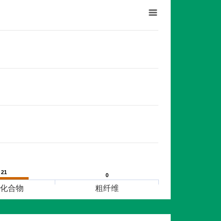
21
21
0
0
化合物
粗纤维