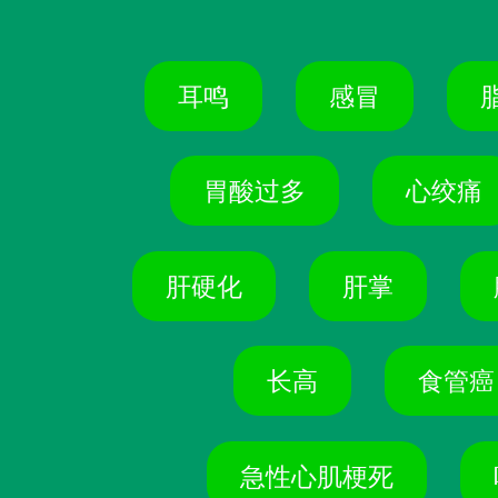
耳鸣
感冒
胃酸过多
心绞痛
肝硬化
肝掌
长高
食管癌
急性心肌梗死