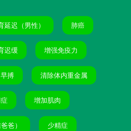
育延迟（男性）
肺癌
育迟缓
增强免疫力
早搏
清除体内重金属
闭症
增加肌肉
准爸爸）
少精症