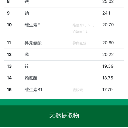
8
铁
25.02
9
钠
24.1
10
维生素E
20.79
维他命E、VE、
Vitamin E
11
异亮氨酸
20.69
异白氨酸
12
磷
20.22
13
锌
19.39
14
赖氨酸
18.75
15
维生素B1
17.79
硫胺素
天然提取物