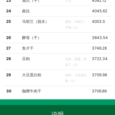
23
扇贝（干）
4092.12
干贝
24
曲拉
4045.62
25
马郁兰（脱水）
4003.5
香料，马郁兰，
干燥（U）
26
酵母（干）
3843.54
27
鱼片干
3746.28
28
豆粕
3722.34
豆粕，脱脂，未
加工（U）
29
大豆蛋白粉
3709.98
饮料，大豆蛋白
粉（U）
30
咖喱牛肉干
3706.86
说明