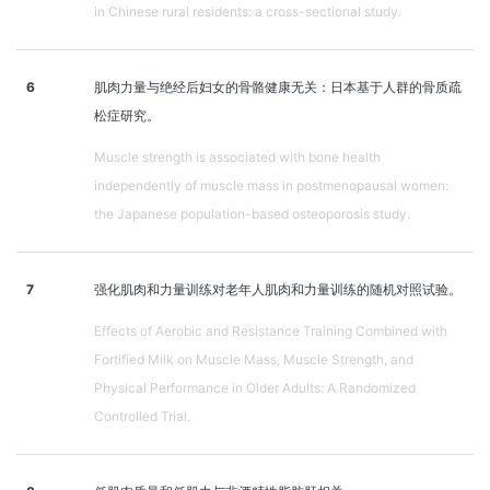
in Chinese rural residents: a cross-sectional study.
6
肌肉力量与绝经后妇女的骨骼健康无关：日本基于人群的骨质疏
松症研究。
Muscle strength is associated with bone health
independently of muscle mass in postmenopausal women:
the Japanese population-based osteoporosis study.
7
强化肌肉和力量训练对老年人肌肉和力量训练的随机对照试验。
Effects of Aerobic and Resistance Training Combined with
Fortified Milk on Muscle Mass, Muscle Strength, and
Physical Performance in Older Adults: A Randomized
Controlled Trial.