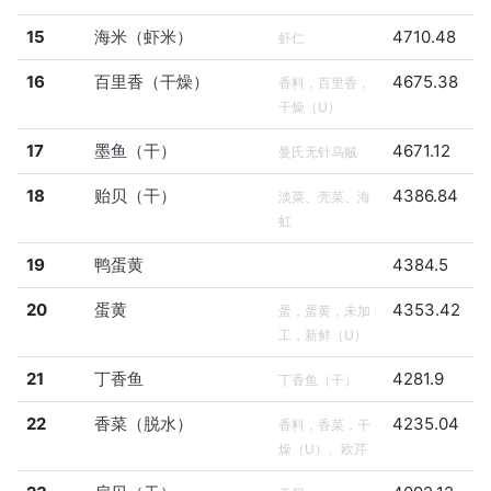
15
海米（虾米）
4710.48
虾仁
16
百里香（干燥）
4675.38
香料，百里香，
干燥（U）
17
墨鱼（干）
4671.12
曼氏无针乌贼
18
贻贝（干）
4386.84
淡菜、壳菜、海
虹
19
鸭蛋黄
4384.5
20
蛋黄
4353.42
蛋，蛋黄，未加
工，新鲜（U）
21
丁香鱼
4281.9
丁香鱼（干）
22
香菜（脱水）
4235.04
香料，香菜，干
燥（U）、欧芹