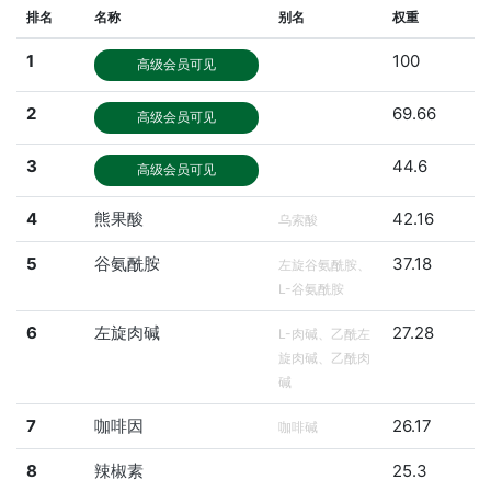
排名
名称
别名
权重
1
100
高级会员可见
2
69.66
高级会员可见
3
44.6
高级会员可见
4
熊果酸
42.16
乌索酸
5
谷氨酰胺
37.18
左旋谷氨酰胺、
L-谷氨酰胺
6
左旋肉碱
27.28
L-肉碱、乙酰左
旋肉碱、乙酰肉
碱
7
咖啡因
26.17
咖啡碱
8
辣椒素
25.3