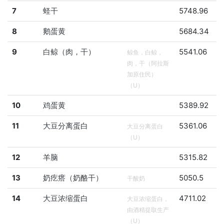
7
蛏干
5748.96
8
鹅蛋黄
5684.34
9
白鲸（肉，干）
5541.06
鲸鱼，白鲸，
肉，干（阿拉斯
加原住民）
（U）
10
鸡蛋黄
5389.92
11
大豆分离蛋白
5361.06
大豆分离蛋白
（U）
12
羊脑
5315.82
13
奶疙瘩（奶酪干）
5050.5
干酸奶
14
大豆浓缩蛋白
4711.02
大豆浓缩蛋白，
由酒精提取生产
（U）