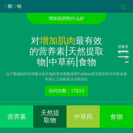
唤
醒
食
物
增加肌肉吃什么好
对
增加肌肉
最有效
切换至
的营养素|天然提取
最不利
的
物|中草药|食物
以下数据由对全球最大的生物医学文献数据库PubMed及维基百科与中医名著
利用人工智能算法分析得出
访问次数：17533
天然提
营养素
中草药
食物
取物