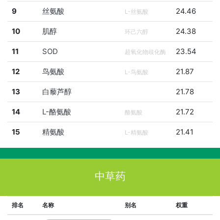
9
丝氨酸
24.46
L-丝氨酸
10
肌醇
24.38
环己六醇
11
SOD
23.54
超氧化物歧化酶
12
鸟氨酸
21.87
L-鸟氨酸
13
白藜芦醇
21.78
14
L-酪氨酸
21.72
酪氨酸
15
精氨酸
21.41
L-精氨酸
中草药
排名
名称
别名
权重