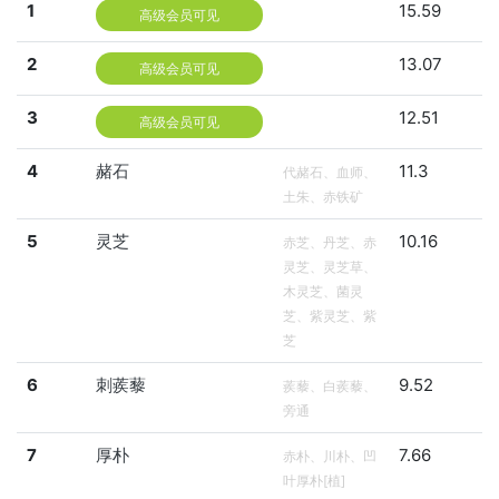
1
15.59
高级会员可见
2
13.07
高级会员可见
3
12.51
高级会员可见
4
赭石
11.3
代赭石、血师、
土朱、赤铁矿
5
灵芝
10.16
赤芝、丹芝、赤
灵芝、灵芝草、
木灵芝、菌灵
芝、紫灵芝、紫
芝
6
刺蒺藜
9.52
蒺藜、白蒺藜、
旁通
7
厚朴
7.66
赤朴、川朴、凹
叶厚朴[植]