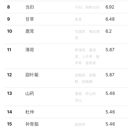
8
当归
6.92
干归、朝鲜当归
9
甘草
6.48
美草
10
鹿茸
6.2
马鹿茸、梅花鹿
茸
11
薄荷
5.87
野薄荷、蕃荷
菜、人丹草、银
丹草、香薷草
12
甜叶菊
5.87
甜菊甙、甜菊
醇、甜菊糖
13
山药
5.46
薯蓣、怀山药、
淮山
14
杜仲
5.46
15
补骨脂
5.46
破故纸