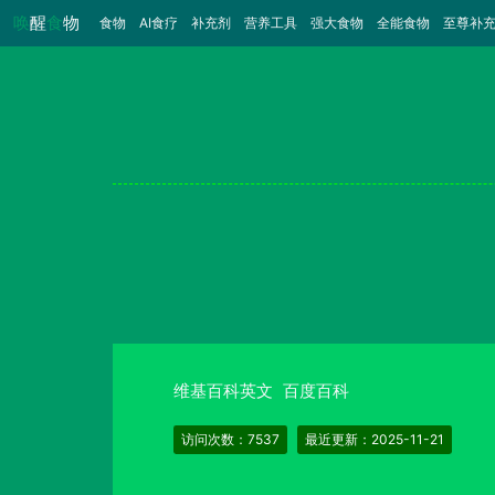
唤
醒
食
物
食物
（当前）
AI食疗
补充剂
营养工具
强大食物
全能食物
至尊补
维基百科英文
百度百科
访问次数：7537
最近更新：2025-11-21