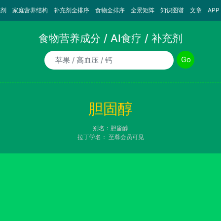
充剂
家庭营养结构
补充剂全排序
食物全排序
全景矩阵
知识图谱
文章
APP
食物营养成分 / AI食疗 / 补充剂
食物/AI食疗诉求/补充剂名称
Go
胆固醇
别名：胆甾醇
拉丁学名：
至尊会员可见