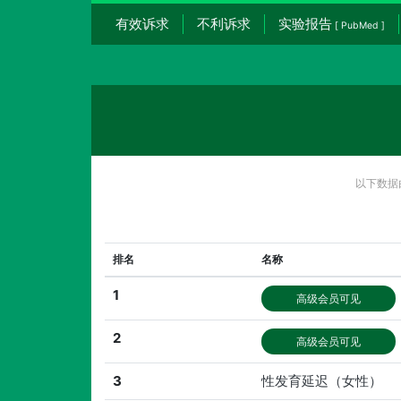
有效诉求
不利诉求
实验报告
[ PubMed ]
以下数据
排名
名称
1
高级会员可见
2
高级会员可见
3
性发育延迟（女性）