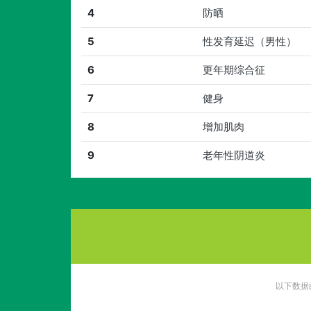
4
防晒
5
性发育延迟（男性）
6
更年期综合征
7
健身
8
增加肌肉
9
老年性阴道炎
以下数据