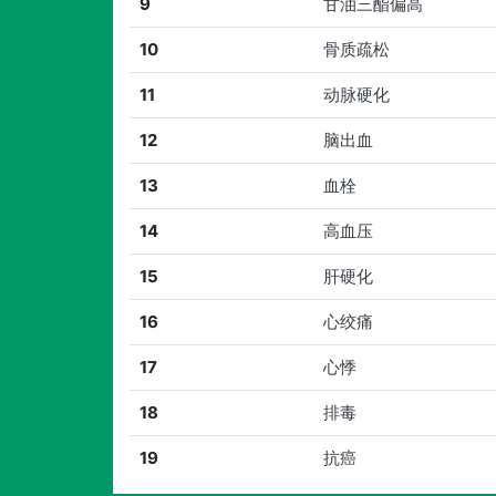
9
甘油三酯偏高
10
骨质疏松
11
动脉硬化
12
脑出血
13
血栓
14
高血压
15
肝硬化
16
心绞痛
17
心悸
18
排毒
19
抗癌