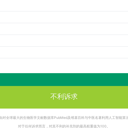
不利诉求
由对全球最大的生物医学文献数据库PubMed及维基百科与中医名著利用人工智能算
对于任何诉求而言，对其不利的补充剂的最高权重值为100。