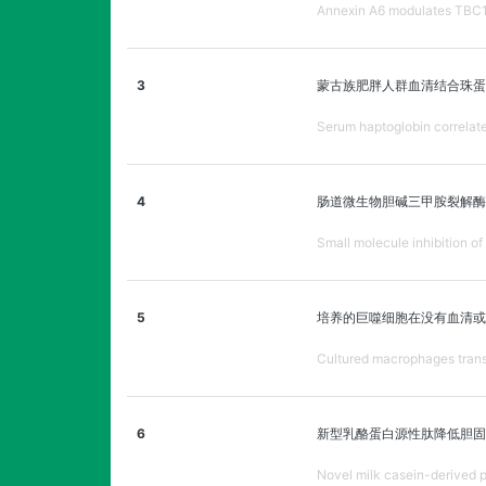
Annexin A6 modulates TBC1D
3
蒙古族肥胖人群血清结合珠蛋
Serum haptoglobin correlate
4
肠道微生物胆碱三甲胺裂解酶
Small molecule inhibition of
5
培养的巨噬细胞在没有血清或
Cultured macrophages transfe
6
新型乳酪蛋白源性肽降低胆固
Novel milk casein-derived pe