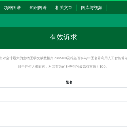
领域图谱
知识图谱
相关文章
图库与视频
有效诉求
由对全球最大的生物医学文献数据库PubMed及维基百科与中医名著利用人工智能算
对于任何诉求而言，对其有效的补充剂的最高权重值为100。
别名