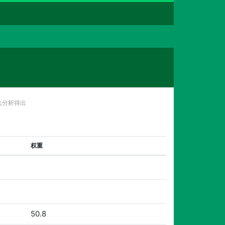
法分析得出
权重
50.8