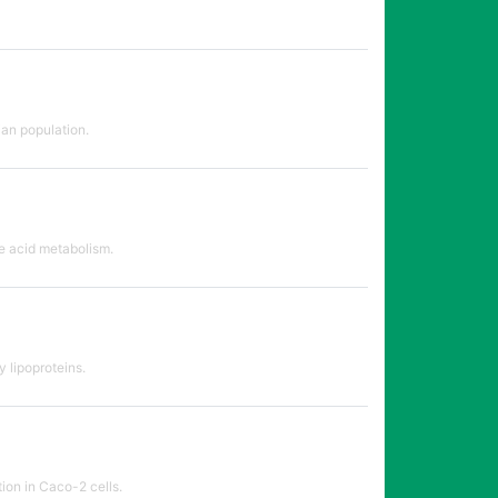
ian population.
le acid metabolism.
 lipoproteins.
tion in Caco-2 cells.