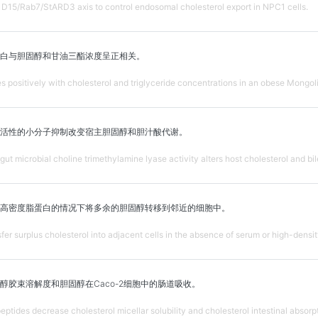
15/Rab7/StARD3 axis to control endosomal cholesterol export in NPC1 cells.
白与胆固醇和甘油三酯浓度呈正相关。
s positively with cholesterol and triglyceride concentrations in an obese Mongol
活性的小分子抑制改变宿主胆固醇和胆汁酸代谢。
 gut microbial choline trimethylamine lyase activity alters host cholesterol and bi
高密度脂蛋白的情况下将多余的胆固醇转移到邻近的细胞中。
r surplus cholesterol into adjacent cells in the absence of serum or high-density
醇胶束溶解度和胆固醇在Caco-2细胞中的肠道吸收。
ptides decrease cholesterol micellar solubility and cholesterol intestinal absorp