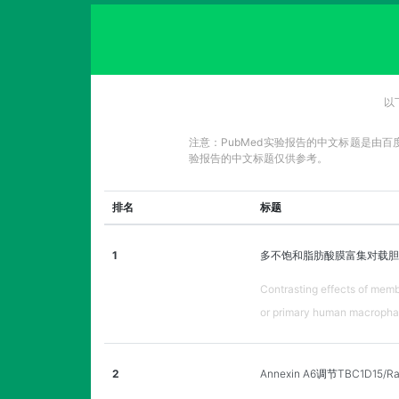
以
注意：PubMed实验报告的中文标题是由
验报告的中文标题仅供参考。
排名
标题
1
多不饱和脂肪酸膜富集对载胆
Contrasting effects of memb
or primary human macropha
2
Annexin A6调节TBC1D1