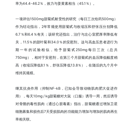
率为44.4-46.2％，效力与姜黄素相当（45.1％）。
一项评估1500mg甜菊甙耐受性的研究（每日三次给药500mg）
作为结论指出，2年常规使用甜菊甙与收缩压和舒张压分别降低
6.7％和6.4％有关；该研究还指出，治疗与左心室肥厚率降低有
关，11.5％的甜叶菊和34.0％的安慰剂。这与高血压患者进行为
期一年的试验相似，给予甜菊甙250mg每日三次（总共
750mg），相对于安慰剂，在第三个月甜菊甙的血压降低幅度稍
高（收缩压降低8.1％，舒张压降低13.8％），在随后的九个月中
维持其规模。
继其抗炎作用（抑制NF-kB，已知会导致动物肌肉肥大促进作
用），每天10mg / kg甜菊糖对大鼠（口服）诱导一周，然后诱导
对骨骼的毒性肌肉（通过心脏毒素）指出，甜菊糖通过增加卫星
细胞募集和损伤后7天受损肌肉的功能能力增加与增加的肌肉再生
率相关联。