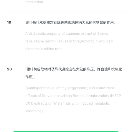
production.
19
甜叶菊叶水提物对链脲佐菌素糖尿病大鼠的抗糖尿病作用。
Anti diabetic property of aqueous extract of Stevia
rebaudiana Bertoni leaves in Streptozotocin-induced
diabetes in albino rats.
20
[甜叶菊提取物对诱导代谢综合征大鼠的降压、降血糖和抗氧化
作用]。
[Antihypertensive, antihyperglycemic, and antioxidant
effects of Stevia rebaudiana Bertoni (creole variety INIFAP
C01) extracts on Wistar rats with induced metabolic
syndrome].