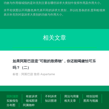
功效与作用领域指的是补充剂主要在哪些诉求大类别中发挥作用及作用大小。
水平柱状图以不同颜色来代表不同的诉求大类别，并以柱形条的长度和粗细来
表示补充剂对该诉求大类别的功效与作用大小。
相关文章
如果阿斯巴甜是“可能的致癌物”，你还能喝健怡可乐
吗？（二）
标签：阿斯巴甜 致癌 Aspartame
回到顶部
有效诉求
不利诉求
用法与用量
特别说明
实验报告
领域图谱
知识图谱
相关文章
图库与视频
分布图
同属物种