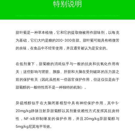
特别说明
甜叶菊是一种草本植物，它和它的提取物被用作甜味剂，以每克
为基础，它们大约是糖的200-300倍甜。甜叶菊可能具有稍微苦
的余味，在食品中不经常使用，并且通常被认为是安全的。
在低剂量下，甜菊糖的消耗似乎与一般的抗炎和抗氧化作用有
关；这些影响与肾脏、胰腺、肝脏和大脑在受到破坏的压力源之
前的保护有关（因此虽然有一些器官保护作用，但这仅仅是由于
甜菊醇的一般特性而不是一种独特的机制）。
异硫维醇似乎在大脑闭塞模型中具有神经保护作用，其中5-
20mg/kg静脉注射异甜菊醇以其剂量依赖性方式发挥其抗炎特
性，NF-kB抑制继发的保护作用，并且20mg/kg异甜菊醇与
5mg/kg尼莫地平等效。