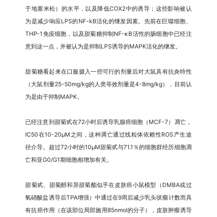
于地塞米松）的水平，以及降低COX2中的诱导；这些影响被认
为是减少响应LPS的NF-kB活化的继发因素。先前在巨噬细胞、
THP-1免疫细胞，以及甜菊糖抑制NF-κB活性的肠细胞中已经注
意到这一点，并被认为是抑制LPS诱导的MAPK活化的继发。
甜菊糖看起来在口服摄入一些可行的剂量后对大鼠具有抗炎特性
（大鼠剂量25-50mg/kg的人类等效剂量是4-8mg/kg），目前认
为是由于抑制MAPK。
已经注意到甜菊甙在72小时后诱导乳腺癌细胞（MCF-7）凋亡，
IC50在10-20μM之间，这种凋亡通过线粒体依赖性ROS产生途
径介导。超过72小时的10μM甜菊甙与71.1％的细胞群经历细胞凋
亡和亚G0/G1期细胞相增加有关。
甜菊甙、甜菊醇和异甜菊酯似乎在皮肤癌小鼠模型（DMBA或过
氧硝酸盐诱导后TPA增强）中通过在9周后减少乳头状瘤计数而具
有抗癌作用（在该部位局部施用85nmol的分子），皮肤肿瘤诱导