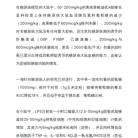
在糖尿病模型的大鼠中，50-200mg/kg的离体莱鲍迪甙A能够在
某种程度上保持糖尿病大鼠血清胰岛素和葡萄糖的减少
（200mg/kg，效果略低于600mcg/kg格列本脲），200mg/kg
对非糖尿病大鼠没有任何重大影响。还注意到糖尿病期间诱导的
肝酶衰减（G6P、F16BP、己糖激酶），200mg/kg与
600mcg/kg格列本脲相当，更高（ 2000毫克/千克）剂量的甜叶
菊已显示出降低四氧嘧啶诱导的糖尿病大鼠血糖的能力，这被认
为是辅助胰腺功能的继发。
一项针对糖尿病人的研究已经进行，其中单一急性剂量的甜菊糖
（1000mg）相对于对照（1g玉米淀粉）能够将葡萄糖的餐后
AUC降低18％，并且似乎有益于胰岛素：葡萄糖比例。
在小鼠中，LPS注射前一小时口服摄入12.5-50mg/kg甜菊甙能够
减轻25-50mg/kg肺免疫细胞（中性粒细胞和巨噬细胞）计数的
增加，其效力与5mg/kg地塞米松相同（趋势），并且同样降低促
炎细胞因子TNF-α、IL-1β和IL-6以及一氧化氮/iNOS活性（类似