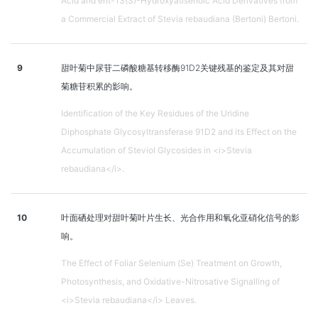
Acid and ent-13(S)-Hydroxyatisenoic Acid Derivatives from
a Commercial Extract of Stevia rebaudiana (Bertoni) Bertoni.
9
甜叶菊中尿苷二磷酸糖基转移酶91D2关键残基的鉴定及其对甜
菊糖苷积累的影响。
Identification of the Key Residues of the Uridine
Diphosphate Glycosyltransferase 91D2 and its Effect on the
Accumulation of Steviol Glycosides in <i>Stevia
rebaudiana</i>.
10
叶面硒处理对甜叶菊叶片生长、光合作用和氧化亚硝化信号的影
响。
The Effect of Foliar Selenium (Se) Treatment on Growth,
Photosynthesis, and Oxidative-Nitrosative Signalling of
<i>Stevia rebaudiana</i> Leaves.