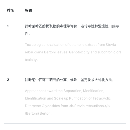
排名
标题
1
甜叶菊叶乙醇提取物的毒理学评价：遗传毒性和亚慢性口服毒
性。
Toxicological evaluation of ethanolic extract from Stevia
rebaudiana Bertoni leaves: Genotoxicity and subchronic oral
toxicity.
2
甜叶菊中四环二萜苷的分离、修饰、鉴定及放大纯化方法。
Approaches toward the Separation, Modification,
Identification and Scale up Purification of Tetracyclic
Diterpene Glycosides from <i>Stevia rebaudiana</i>
(Bertoni) Bertoni.