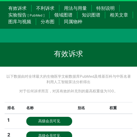
有效诉求
不利诉求
用法与用量
特别说明
实验报告
领域图谱
知识图谱
相关文章
[ PubMed ]
图库与视频
分布图
同属物种
有效诉求
以下数据由对全球最大的生物医学文献数据库PubMed及维基百科与中医名著
利用人工智能算法分析得出
对于任何诉求而言，对其有效的补充剂的最高权重值为100。
排名
名称
别名
权重
1
高级会员可见
2
高级会员可见