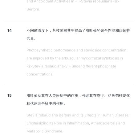
and Antioxidant Activities in <i>Stevia rebaudiana</i>
Bertoni.
14
不同磷浓度下，丛枝菌根共生提高了甜叶菊的光合性能和甜菊苷
含量。
Photosynthetic performance and stevioside concentration
are improved by the arbuscular mycorrhizal symbiosis in
<i>Stevia rebaudiana</i> under different phosphate
concentrations.
15
甜叶菊及其在人类疾病中的作用：强调其在炎症、动脉粥样硬化
和代谢综合征中的作用。
Stevia rebaudiana Bertoni and Its Effects in Human Disease:
Emphasizing Its Role in Inflammation, Atherosclerosis and
Metabolic Syndrome.