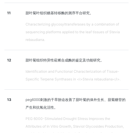
11
甜叶菊叶组织糖基转移酶的测序平台研究。
Characterizing glycosyltransferases by a combination of
sequencing platforms applied to the leaf tissues of Stevia
rebaudiana.
12
甜叶菊组织特异性萜烯合成酶的鉴定及功能研究。
Identification and Functional Characterization of Tissue-
Specific Terpene Synthases in <i>Stevia rebaudiana</i>.
13
peg6000刺激的干旱胁迫改善了甜叶菊的体外生长、甜菊糖苷的
产生和抗氧化活性。
PEG 6000-Stimulated Drought Stress Improves the
Attributes of In Vitro Growth, Steviol Glycosides Production,