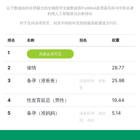
以下数据由对全球最大的生物医学文献数据库PubMed及维基百科与中医名著
利用人工智能算法分析得出
对于任何诉求而言，对其不利的补充剂的最高权重值为100。
排名
名称
别名
权重
1
高级会员可见
2
催情
28.77
3
备孕（准爸爸）
25.98
准备怀孕、准爸
爸
4
性发育延迟（男性）
19.44
5
备孕（准妈妈）
5.14
准备怀孕、准妈
妈、孕妇