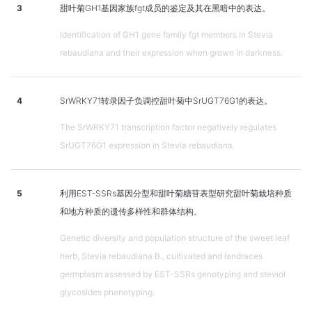
3
甜叶菊GH1基因家族fgt成员的鉴定及其在黑暗中的表达。
Identification of GH1 gene family fgt members in Stevia
rebaudiana and their expression when grown in darkness.
4
SrWRKY71转录因子负调控甜叶菊中SrUGT76G1的表达。
The SrWRKY71 transcription factor negatively regulates
SrUGT76G1 expression in Stevia rebaudiana.
5
利用EST-SSRs基因分型和甜叶菊糖苷表型研究甜叶菊栽培种质
和地方种质的遗传多样性和群体结构。
Genetic diversity and population structure of the sweet leaf
herb, Stevia rebaudiana B., cultivated and landraces
germplasm assessed by EST-SSRs genotyping and steviol
glycosides phenotyping.