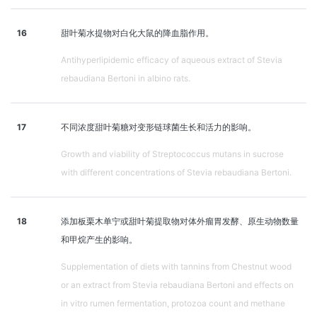
16
甜叶菊水提物对白化大鼠的降血脂作用。
Antihyperlipidemic efficacy of aqueous extract of Stevia
rebaudiana Bertoni in albino rats.
17
不同浓度甜叶菊糖对变形链球菌生长和活力的影响。
Growth and viability of Streptococcus mutans in sucrose
with different concentrations of Stevia rebaudiana Bertoni.
18
添加板栗木单宁或甜叶菊提取物对体外瘤胃发酵、原生动物数量
和甲烷产生的影响。
Supplementation of diets with tannins from Chestnut wood
or an extract from Stevia rebaudiana Bertoni and effects on
in vitro rumen fermentation, protozoa count and methane