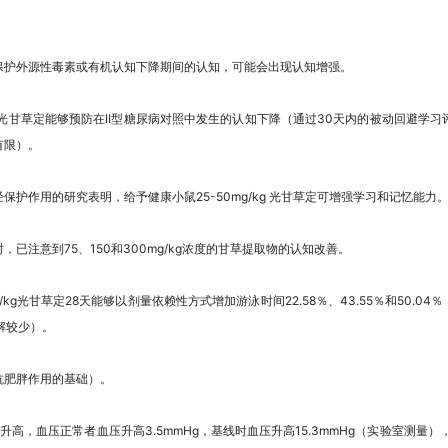
保护外源性毒素或有机认知下降期间的认知，可能会出现认知增强。
试了光甘草定能够预防在II型糖尿病对照中发生的认知下降（通过30天内的被动回避
有限）。
护作用的研究表明，给予健康小鼠25-50mg/kg 光甘草定可增强学习和记忆能力
已注意到75、150和300mg/kg浓度的甘草提取物的认知改善。
kg光甘草定28天能够以剂量依赖性方式增加游泳时间22.58％、43.55％和50.04％
解较少）。
抗肥胖作用的基础）。
压升高，血压正常者血压升高3.5mmHg，基线时血压升高15.3mmHg（实验室测