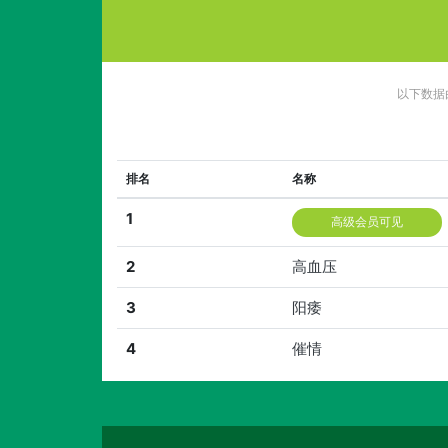
以下数据
排名
名称
1
高级会员可见
2
高血压
3
阳痿
4
催情