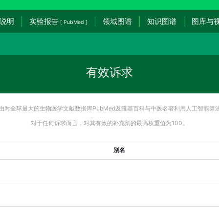
说明
实验报告
领域图谱
知识图谱
图库与
[ PubMed ]
有效诉求
由对全球最大的生物医学文献数据库PubMed及维基百科与中医名著利用人工智能算
对于任何诉求而言，对其有效的补充剂的最高权重值为100。
别名