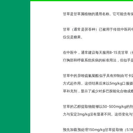
甘草是甘草属植物的通用名称。它可能含有
甘草（通常是茯苓种）已被用于传统中医药
仅仅是糖果。
在中医中，通常建议每天服用8-15克甘草
疗胸部和呼吸系统疾病的标准用法，但似乎
甘草中的异喹硫氰菊酯似乎具有抑制由可卡
方式起作用。这些结果后来以5mg/kg口服
草补充剂，显示了减少对多巴胺能化合物成
甘草的乙醇提取物能够以50-500mg/k
力与安定2mg/kg没有显著不同。这些变化
预先加载预处理150mg/kg甘草提取物（