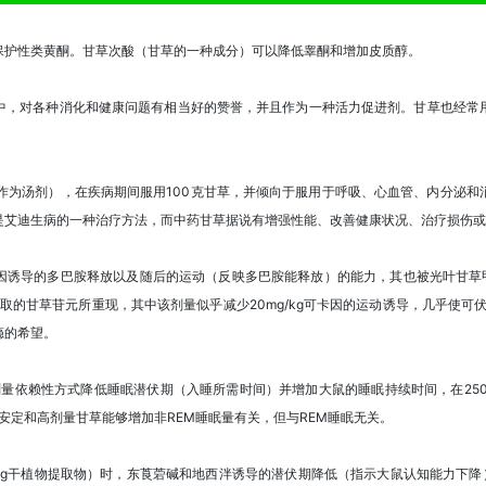
保护性类黄酮。甘草次酸（甘草的一种成分）可以降低睾酮和增加皮质醇。
中，对各种消化和健康问题有相当好的赞誉，并且作为一种活力促进剂。甘草也经常
（作为汤剂），在疾病期间服用100克甘草，并倾向于服用于呼吸、心血管、内分泌
是艾迪生病的一种治疗方法，而中药甘草据说有增强性能、改善健康状况、治疗损伤或
因诱导的多巴胺释放以及随后的运动（反映多巴胺能释放）的能力，其也被光叶甘草甲
摄取的甘草苷元所重现，其中该剂量似乎减少20mg/kg可卡因的运动诱导，几乎使可伏因
瘾的希望。
g的剂量依赖性方式降低睡眠潜伏期（入睡所需时间）并增加大鼠的睡眠持续时间，在250-
与安定和高剂量甘草能够增加非REM睡眠量有关，但与REM睡眠无关。
5.19g干植物提取物）时，东莨菪碱和地西泮诱导的潜伏期降低（指示大鼠认知能力下降）