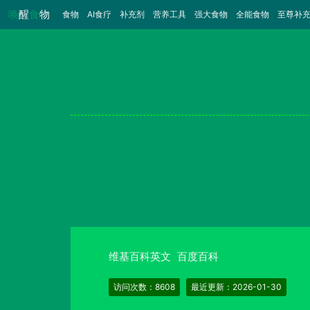
唤
醒
食
物
食物
（当前）
AI食疗
补充剂
营养工具
强大食物
全能食物
至尊补
维基百科英文
百度百科
访问次数：8608
最近更新：2026-01-30