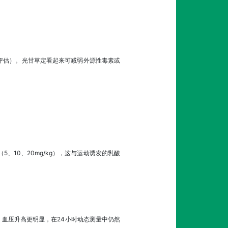
学习评估）。光甘草定看起来可减弱外源性毒素或
。
（5、10、20mg/kg），这与运动诱发的乳酸
量），血压升高更明显，在24小时动态测量中仍然