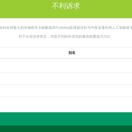
不利诉求
由对全球最大的生物医学文献数据库PubMed及维基百科与中医名著利用人工智能算
对于任何诉求而言，对其不利的补充剂的最高权重值为100。
别名