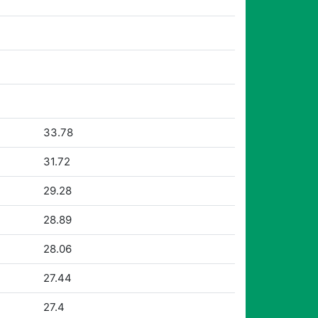
33.78
31.72
29.28
28.89
28.06
27.44
27.4