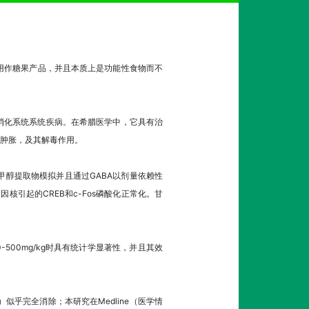
用作糖果产品，并且本质上是功能性食物而不
和消化系统系统疾病。在希腊医学中，它具有治
肿胀，及其解毒作用。
醇提取物模拟并且通过GABA以剂量依赖性
核引起的CREB和c-Fos磷酸化正常化。甘
500mg/kg时具有统计学显著性，并且其效
似乎完全消除；本研究在Medline（医学情