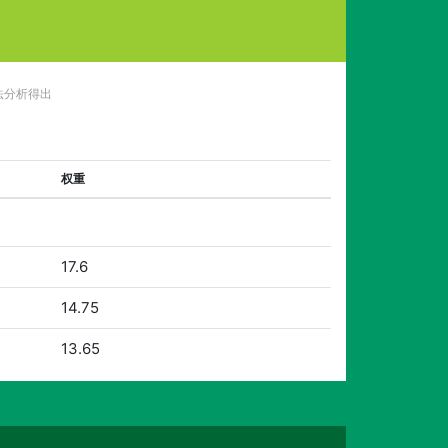
法分析得出
权重
17.6
14.75
13.65