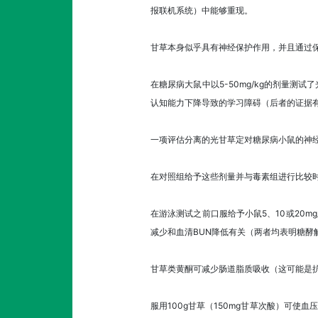
报联机系统）中能够重现。
甘草本身似乎具有神经保护作用，并且通过
在糖尿病大鼠中以5-50mg/kg的剂量测
认知能力下降导致的学习障碍（后者的证据
一项评估分离的光甘草定对糖尿病小鼠的神经保
在对照组给予这些剂量并与毒素组进行比较时，
在游泳测试之前口服给予小鼠5、10或20mg/
减少和血清BUN降低有关（两者均表明糖酵
甘草类黄酮可减少肠道脂质吸收（这可能是
服用100g甘草（150mg甘草次酸）可使血