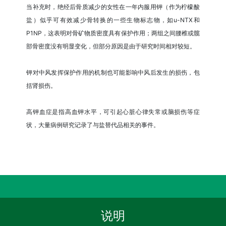
当补充时，绝经后骨质减少的女性在一年内服用钾（作为柠檬酸
盐）似乎可有效减少骨转换的一些生物标志物，如u-NTX和
P1NP，这表明对骨矿物质密度具有保护作用；两组之间腰椎或髋
部骨密度没有明显变化，但部分原因是由于研究时间相对较短。
钾对中风发挥保护作用的机制也可能影响中风后发生的损伤，包
括肾损伤。
高钾血症是指高血钾水平，可引起心脏心律失常或脑损伤等症
状，大量病例研究记录了与盐替代品相关的事件。
说明