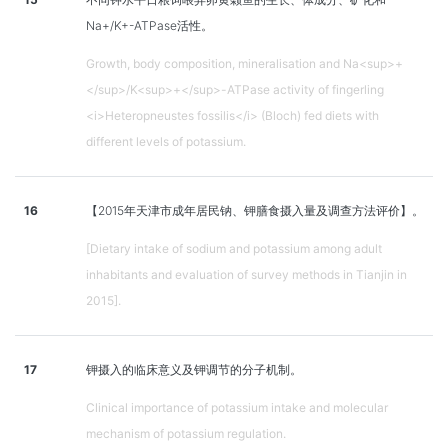
Na+/K+-ATPase活性。
Growth, body composition, mineralisation and Na<sup>+
</sup>/K<sup>+</sup>-ATPase activity of fingerling
<i>Heteropneustes fossilis</i> (Bloch) fed diets with
different levels of potassium.
16
【2015年天津市成年居民钠、钾膳食摄入量及调查方法评价】。
[Dietary intake of sodium and potassium among adult
inhabitants and evaluation of survey methods in Tianjin in
2015].
17
钾摄入的临床意义及钾调节的分子机制。
Clinical importance of potassium intake and molecular
mechanism of potassium regulation.