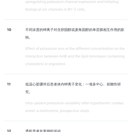
upregulating potassium channel expression and imitating
biological ion channels in BY-2 cells.
10
不同浓度的钾离子对含胆固醇或麦角固醇的单层膜相互作用的影
响。
Effect of potassium ions at the different concentration on the
interaction between AmB and the lipid monolayer containing
cholesterol or ergosterol.
11
低温心脏骤停后患者体内钾离子变化：一项多中心、前瞻性研
究。
Intra-patient potassium variability after hypothermic cardiac
arrest: a multicentre, prospective study.
12
透析患者血浆钾的波动。