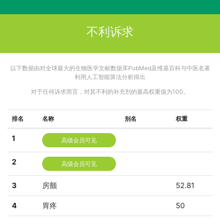
不利诉求
以下数据由对全球最大的生物医学文献数据库PubMed及维基百科与中医名著
利用人工智能算法分析得出
对于任何诉求而言，对其不利的补充剂的最高权重值为100。
排名
名称
别名
权重
1
高级会员可见
2
高级会员可见
3
房颤
52.81
4
胃疼
50