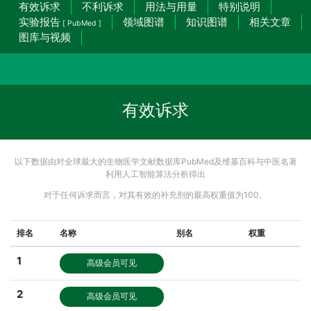
有效诉求
不利诉求
用法与用量
特别说明
实验报告
领域图谱
知识图谱
相关文章
[ PubMed ]
图库与视频
有效诉求
以下数据由对全球最大的生物医学文献数据库PubMed及维基百科与中医名著
利用人工智能算法分析得出
对于任何诉求而言，对其有效的补充剂的最高权重值为100。
排名
名称
别名
权重
1
高级会员可见
2
高级会员可见