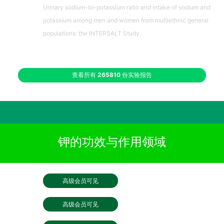
Urinary sodium-to-potassium ratio and intake of sodium and
potassium among men and women from multiethnic general
populations: the INTERSALT Study.
查看所有
265810
份实验报告
钾的功效与作用领域
高级会员可见
高级会员可见