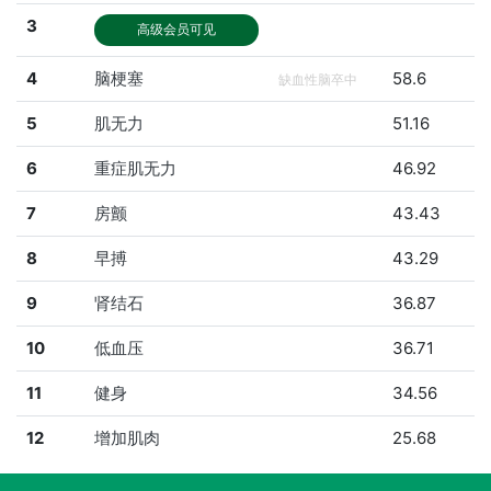
3
高级会员可见
4
脑梗塞
58.6
缺血性脑卒中
5
肌无力
51.16
6
重症肌无力
46.92
7
房颤
43.43
8
早搏
43.29
9
肾结石
36.87
10
低血压
36.71
11
健身
34.56
12
增加肌肉
25.68