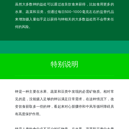
虽然大多数钾的益处可以通过改良饮食来获得，比如食用更多的
水果、蔬菜和豆类，但通过每日500-1000毫克左右的盐替代品
来增加摄入量似乎足以获得与钾相关的大多数益处而不会带来任
何的风险。
特别说明
钾是一种主要在水果、蔬菜和豆类中发现的必需矿物质。相对常
见的是，没能摄入足够的钾以满足日常需求，在这种情况下，改
变饮食获取多一些的钾，看起来对心脏骤停和中风等循环障碍具
有高度保护作用。
钾是人类饮食中必不可少的矿物质，在水果​​，蔬菜和豆类中大量