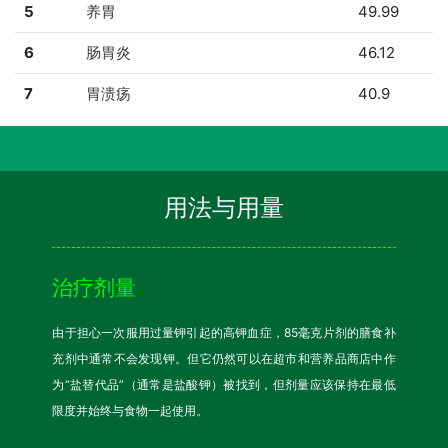
5
养胃
49.99
6
肠胃炎
46.12
7
胃溃疡
40.9
用法与用量
治疗剂量
由于担心一次服用过量钾引起的高钾血症，85毫克片剂的膳食补
充剂中通常不会发现钾。但它仍然可以在超市和营养品商店中作
为“盐替代品”（通常是盐酸钾）被找到，但剂量应该保持在最低
限度并始终与食物一起使用。