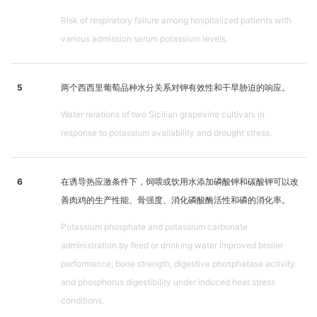
Risk of respiratory failure among hospitalized patients with
various admission serum potassium levels.
5
两个西西里葡萄品种水分关系对钾有效性和干旱胁迫的响应。
Water relations of two Sicilian grapevine cultivars in
response to potassium availability and drought stress.
6
在诱导热应激条件下，饲喂或饮用水添加磷酸钾和碳酸钾可以改
善肉鸡的生产性能、骨强度、消化磷酸酶活性和磷的消化率。
Potassium phosphate and potassium carbonate
administration by feed or drinking water improved broiler
performance, bone strength, digestive phosphatase activity
and phosphorus digestibility under induced heat stress
conditions.