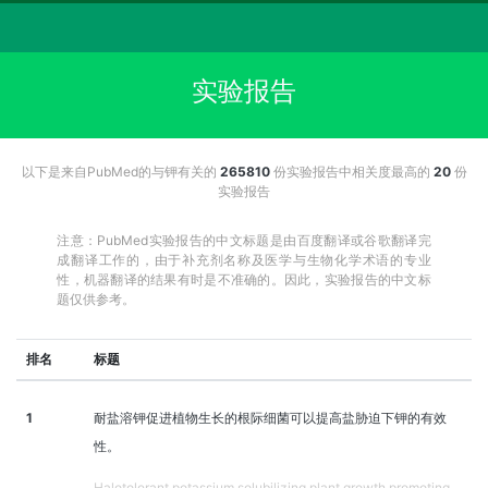
实验报告
以下是来自PubMed的与钾有关的
265810
份实验报告中相关度最高的
20
份
实验报告
注意：PubMed实验报告的中文标题是由百度翻译或谷歌翻译完
成翻译工作的，由于补充剂名称及医学与生物化学术语的专业
性，机器翻译的结果有时是不准确的。因此，实验报告的中文标
题仅供参考。
排名
标题
1
耐盐溶钾促进植物生长的根际细菌可以提高盐胁迫下钾的有效
性。
Halotolerant potassium solubilizing plant growth promoting