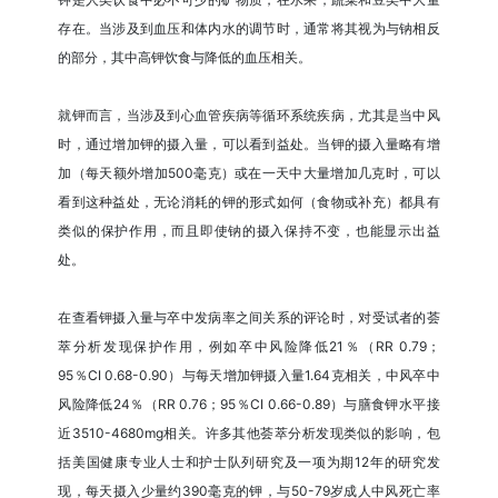
存在。当涉及到血压和体内水的调节时，通常将其视为与钠相反
的部分，其中高钾饮食与降低的血压相关。
就钾而言，当涉及到心血管疾病等循环系统疾病，尤其是当中风
时，通过增加钾的摄入量，可以看到益处。当钾的摄入量略有增
加（每天额外增加500毫克）或在一天中大量增加几克时，可以
看到这种益处，无论消耗的钾的形式如何（食物或补充）都具有
类似的保护作用，而且即使钠的摄入保持不变，也能显示出益
处。
在查看钾摄入量与卒中发病率之间关系的评论时，对受试者的荟
萃分析发现保护作用，例如卒中风险降低21％（RR 0.79；
95％CI 0.68-0.90）与每天增加钾摄入量1.64克相关，中风卒中
风险降低24％（RR 0.76；95％CI 0.66-0.89）与膳食钾水平接
近3510-4680mg相关。许多其他荟萃分析发现类似的影响，包
括美国健康专业人士和护士队列研究及一项为期12年的研究发
现，每天摄入少量约390毫克的钾，与50-79岁成人中风死亡率