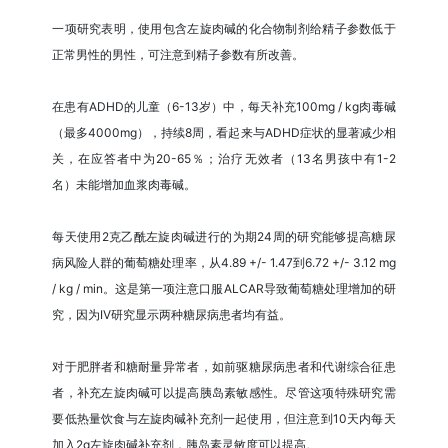
一项研究表明，使用包含左旋肉碱的化合物制剂给精子参数低于
正常男性的男性，可注意到精子参数有所改善。
在患有ADHD的儿童（6-13岁）中，每天补充100mg / kg肉毒碱
（最多4000mg），持续8周，看起来与ADHD症状的显著减少相
关，在应答者中为20-65％；治疗无效者（13名男孩中有1-2
名）未能增加血浆肉毒碱。
每天使用2克乙酰左旋肉碱进行的为期24周的研究能够提高糖尿
病风险人群的葡萄糖处理率，从4.89 +/- 1.47到6.72 +/- 3.12 mg
/ kg / min。这是第一项注意口服ALCAR导致葡萄糖处理增加的研
究，因为IV研究显示两种糖尿病患者均有益。
对于肥胖者和糖耐量异常者，如前驱糖尿病患者和代谢综合征患
者，补充左旋肉碱可以提高胰岛素敏感性。尽管这项特殊研究需
要低热量饮食与左旋肉碱补充剂一起使用，但注意到10天内每天
加入2g左旋肉碱补充剂，胰岛素灵敏度可以提高。