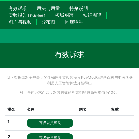
有效诉求
用法与用量
特别说明
实验报告
领域图谱
知识图谱
[ PubMed ]
图库与视频
分布图
同属物种
有效诉求
以下数据由对全球最大的生物医学文献数据库PubMed及维基百科与中医名著
利用人工智能算法分析得出
对于任何诉求而言，对其有效的补充剂的最高权重值为100。
排名
名称
别名
权重
1
高级会员可见
2
高级会员可见