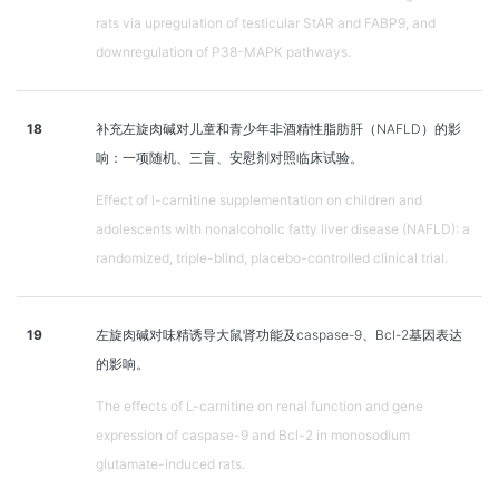
rats via upregulation of testicular StAR and FABP9, and
downregulation of P38-MAPK pathways.
18
补充左旋肉碱对儿童和青少年非酒精性脂肪肝（NAFLD）的影
响：一项随机、三盲、安慰剂对照临床试验。
Effect of l-carnitine supplementation on children and
adolescents with nonalcoholic fatty liver disease (NAFLD): a
randomized, triple-blind, placebo-controlled clinical trial.
19
左旋肉碱对味精诱导大鼠肾功能及caspase-9、Bcl-2基因表达
的影响。
The effects of L-carnitine on renal function and gene
expression of caspase-9 and Bcl-2 in monosodium
glutamate-induced rats.