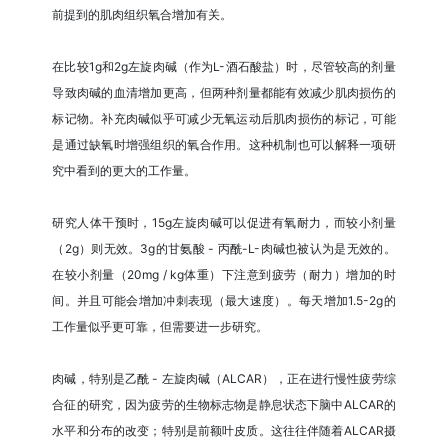
前提到的肌肉组织氧合增加有关。
在比较1g和2g左旋肉碱（作为L-酒石酸盐）时，尽管较高的剂量
导致肉碱的血清增加更高，但两种剂量都能有效减少肌肉损伤的
标记物。补充肉碱似乎可减少无氧运动后肌肉损伤的标记，可能
是通过缺氧时增强组织的氧合作用。这种机制也可以解释一项研
究中看到的更大的工作量。
研究人体干预时，15g左旋肉碱可以促进有氧耐力，而较小剂量
（2g）则无效。3g的甘氨酸 - 丙酰-L-肉碱也被认为是无效的。
在较小剂量（20mg / kg体重）下注意到疲劳（耐力）增加的时
间。并且可能会增加冲刺表现（最大速度）。每天增加1.5-2g的
工作量似乎更可靠，但需要进一步研究。
肉碱，特别是乙酰 - 左旋肉碱（ALCAR），正在进行慢性疲劳综
合征的研究，因为疲劳的生物标志物是静息状态下脑中ALCAR的
水平和分布的改变；特别是前额叶皮质。这往往伴随着ALCAR摄