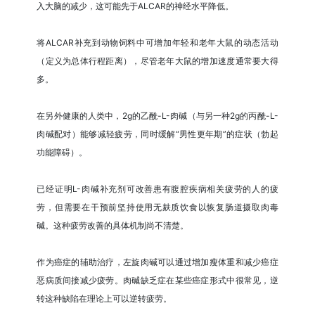
入大脑的减少，这可能先于ALCAR的神经水平降低。
将ALCAR补充到动物饲料中可增加年轻和老年大鼠的动态活动
（定义为总体行程距离），尽管老年大鼠的增加速度通常要大得
多。
在另外健康的人类中，2g的乙酰-L-肉碱（与另一种2g的丙酰-L-
肉碱配对）能够减轻疲劳，同时缓解“男性更年期”的症状（勃起
功能障碍）。
已经证明L-肉碱补充剂可改善患有腹腔疾病相关疲劳的人的疲
劳，但需要在干预前坚持使用无麸质饮食以恢复肠道摄取肉毒
碱。这种疲劳改善的具体机制尚不清楚。
作为癌症的辅助治疗，左旋肉碱可以通过增加瘦体重和减少癌症
恶病质间接减少疲劳。肉碱缺乏症在某些癌症形式中很常见，逆
转这种缺陷在理论上可以逆转疲劳。