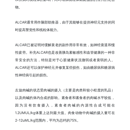
物。
ALCAR通常用作脑部助推器，由于其能够在提供神经元支持的同
时提高警觉性和线粒体能力。
ALCAR已被证明对缓解衰老的副作用非常有效，如神经衰退和慢
性疲劳。补充ALCAR也是改善胰岛素敏感性和血管健康的一种非
常安全的方法，特别是对于心脏健康状况微弱或者衰弱的人。
ALCAR还可以保护神经元并修复某些损伤，如由糖尿病和糖尿病
性神经病引起的损伤。
左旋肉碱的状态受肉碱的摄入（主要是肉类和较小程度的乳品）
以及肉碱的体内合成的影响。素食者和素食者的肉碱水平较低，
因为没有饮食摄入，素食者肉碱的内源性合成可能在
1.2UMUL/kg体重上达到最大值。肉食动物中肉碱的摄入量可在
2-12uML/kg范围内，平均为总钙的75%。