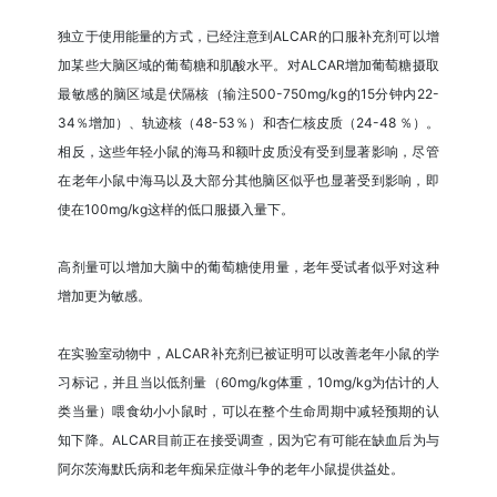
独立于使用能量的方式，已经注意到ALCAR的口服补充剂可以增
加某些大脑区域的葡萄糖和肌酸水平。对ALCAR增加葡萄糖摄取
最敏感的脑区域是伏隔核（输注500-750mg/kg的15分钟内22-
34％增加）、轨迹核（48-53％）和杏仁核皮质（24-48 ％）。
相反，这些年轻小鼠的海马和额叶皮质没有受到显著影响，尽管
在老年小鼠中海马以及大部分其他脑区似乎也显著受到影响，即
使在100mg/kg这样的低口服摄入量下。
高剂量可以增加大脑中的葡萄糖使用量，老年受试者似乎对这种
增加更为敏感。
在实验室动物中，ALCAR补充剂已被证明可以改善老年小鼠的学
习标记，并且当以低剂量（60mg/kg体重，10mg/kg为估计的人
类当量）喂食幼小小鼠时，可以在整个生命周期中减轻预期的认
知下降。ALCAR目前正在接受调查，因为它有可能在缺血后为与
阿尔茨海默氏病和老年痴呆症做斗争的老年小鼠提供益处。