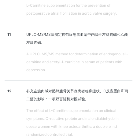
L-Carnitine supplementation for the prevention of
postoperative atrial fibrillation in aortic valve surgery.
11
UPLC-MS/MS法测定抑郁症患者血清中内源性左旋肉碱和乙酰
左旋肉碱。
A UPLC-MS/MS method for determination of endogenous l-
carnitine and acetyl-l-carnitine in serum of patients with
depression.
12
补充左旋肉碱对肥胖膝骨关节炎患者临床症状、C反应蛋白和丙
二醛的影响：一项双盲随机对照试验。
The effect of L-Carnitine supplementation on clinical
symptoms, C-reactive protein and malondialdehyde in
obese women with knee osteoarthritis: a double blind
randomized controlled trial.