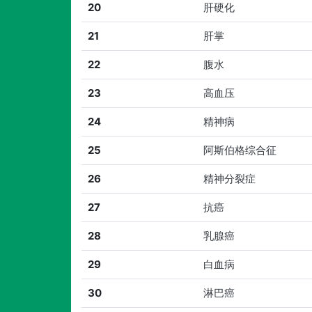
20
肝硬化
21
肝掌
22
腹水
23
高血压
24
精神病
25
阿斯伯格综合征
26
精神分裂症
27
抗癌
28
乳腺癌
29
白血病
30
淋巴癌