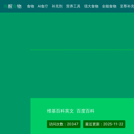
唤
醒
食
物
食物
（当前）
AI食疗
补充剂
营养工具
强大食物
全能食物
至尊补
维基百科英文
百度百科
访问次数：20347
最近更新：2025-11-22