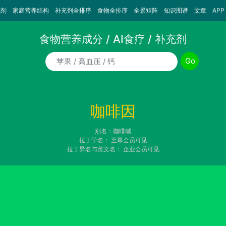
充剂
家庭营养结构
补充剂全排序
食物全排序
全景矩阵
知识图谱
文章
APP
食物营养成分 / AI食疗 / 补充剂
食物/AI食疗诉求/补充剂名称
Go
咖啡因
别名：咖啡碱
拉丁学名：
至尊会员可见
拉丁异名与英文名：
企业会员可见