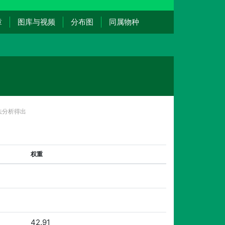
章
图库与视频
分布图
同属物种
法分析得出
权重
42.91