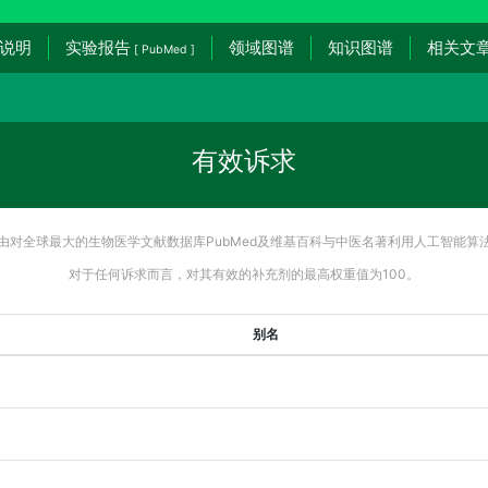
说明
实验报告
领域图谱
知识图谱
相关文
[ PubMed ]
有效诉求
由对全球最大的生物医学文献数据库PubMed及维基百科与中医名著利用人工智能算
对于任何诉求而言，对其有效的补充剂的最高权重值为100。
别名