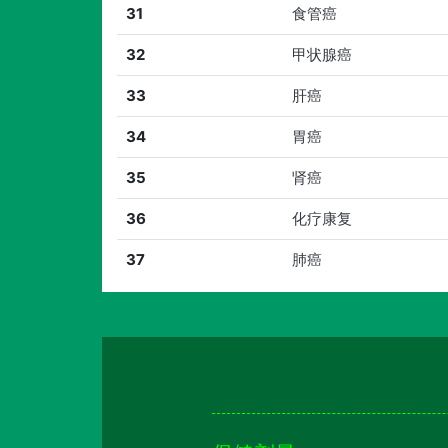
31
食管癌
32
甲状腺癌
33
肝癌
34
胃癌
35
肾癌
36
化疗康复
37
肺癌