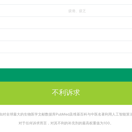
疲倦、疲乏
不利诉求
由对全球最大的生物医学文献数据库PubMed及维基百科与中医名著利用人工智能算
对于任何诉求而言，对其不利的补充剂的最高权重值为100。