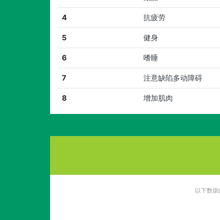
4
抗疲劳
5
健身
6
嗜睡
7
注意缺陷多动障碍
8
增加肌肉
以下数据