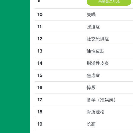
9
高级会员可见
10
失眠
11
强迫症
12
社交恐惧症
13
油性皮肤
14
脂溢性皮炎
15
焦虑症
16
惊厥
17
备孕（准妈妈）
18
骨质疏松
19
长高