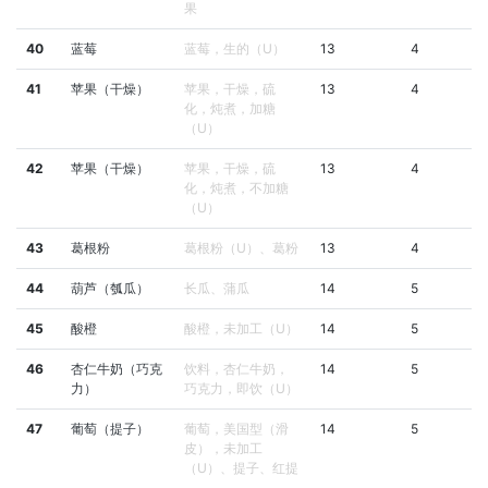
果
40
蓝莓
蓝莓，生的（U）
13
4
41
苹果（干燥）
苹果，干燥，硫
13
4
化，炖煮，加糖
（U）
42
苹果（干燥）
苹果，干燥，硫
13
4
化，炖煮，不加糖
（U）
43
葛根粉
葛根粉（U）、葛粉
13
4
44
葫芦（瓠瓜）
长瓜、蒲瓜
14
5
45
酸橙
酸橙，未加工（U）
14
5
46
杏仁牛奶（巧克
饮料，杏仁牛奶，
14
5
力）
巧克力，即饮（U）
47
葡萄（提子）
葡萄，美国型（滑
14
5
皮），未加工
（U）、提子、红提