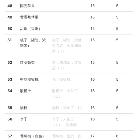
48
国光苹果
15
5
49
黄香蕉苹果
15
5
50
甜瓜（香瓜）
15
5
51
桃子（罐装、浓
桃子，罐装，浓糖
15
5
糖浆）
浆包装，固体和液
体（U）
52
红安茹梨
梨，未加工，红安
15
5
茹（U）
53
中华猕猴桃
毛叶猕猴桃
16
5
54
酸橙汁
酸橙汁，未加工
16
5
（U）
55
油桃
油桃，未加工（U）
16
5
56
李子
李子，未加工
16
5
（U）、黑布林
57
葡萄柚（白色）
葡萄柚，生的，白
17
6