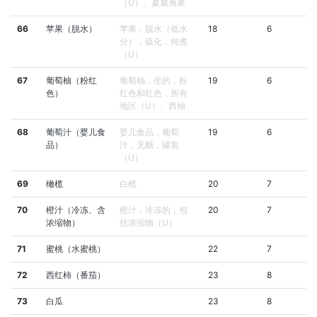
（U）、夏威夷果
66
苹果（脱水）
苹果，脱水（低水
18
6
分），硫化，炖煮
（U）
67
葡萄柚（粉红
葡萄柚，生的，粉
19
6
色）
红色和红色，所有
地区（U）、西柚
68
葡萄汁（婴儿食
婴儿食品，葡萄
19
6
品）
汁，无糖，罐装
（U）
69
橄榄
白榄
20
7
70
橙汁（冷冻、含
橙汁，冷冻的，包
20
7
浓缩物）
括浓缩物（U）
71
蜜桃（水蜜桃）
22
7
72
西红柿（番茄）
23
8
73
白瓜
23
8