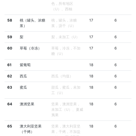
色，所有地区
（U）、西柚
58
桃（罐头、浓糖
桃，罐头，浓糖
17
6
浆）
浆，沥干（U）
59
梨
梨，未加工（U）
17
6
60
草莓（冷冻）
草莓，冷冻，不加
17
6
糖（U）
61
紫葡萄
18
6
62
西瓜
西瓜（均值）
18
6
63
蜜瓜
甜瓜，蜜瓜，未加
18
6
工（U）
64
澳洲坚果
坚果，澳洲坚果，
18
6
未加工（U）、夏威
夷果
65
澳大利亚坚果
坚果，澳大利亚坚
18
6
（干烤）
果，干烤，不加盐