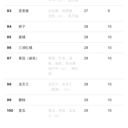
平均（U）、西红柿
93
蛋黄酱
沙拉酱，蛋黄酱，
27
9
浅色（U）、美乃滋
94
橙子
28
10
95
蜜橘
28
10
96
三湖红橘
28
10
97
番茄（罐装）
番茄，红色，成
28
10
熟，罐装，装在番
茄汁中（U）、西红
柿
98
龙舌兰
龙舌兰，未加工
28
10
（西南）（U）
99
樱桃
29
10
100
黄瓜
黄瓜，带皮，未加
29
10
工（U）