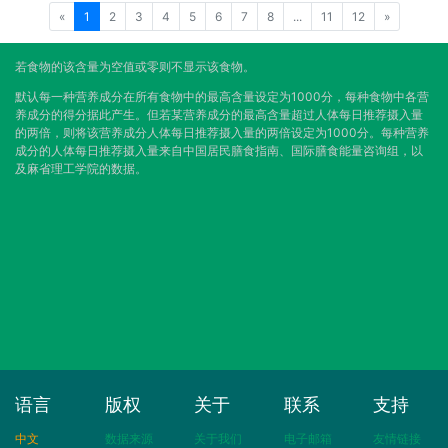
«
1
2
3
4
5
6
7
8
...
11
12
»
若食物的该含量为空值或零则不显示该食物。
默认每一种营养成分在所有食物中的最高含量设定为1000分，每种食物中各营
养成分的得分据此产生。但若某营养成分的最高含量超过人体每日推荐摄入量
的两倍，则将该营养成分人体每日推荐摄入量的两倍设定为1000分。每种营养
成分的人体每日推荐摄入量来自中国居民膳食指南、国际膳食能量咨询组，以
及麻省理工学院的数据。
语言
版权
关于
联系
支持
中文
数据来源
关于我们
电子邮箱
友情链接