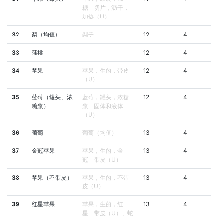
糖，切片，沥干，
加热（U）
32
梨（均值）
梨子
12
4
33
蒲桃
12
4
34
苹果
苹果，生的，带皮
12
4
（U）
35
蓝莓（罐头、浓
蓝莓，罐头，浓糖
12
4
糖浆）
浆，固体和液体
（U）
36
葡萄
葡萄（均值）
13
4
37
金冠苹果
苹果，生的，金
13
4
冠，带皮（U）
38
苹果（不带皮）
苹果，生的，不带
13
4
皮（U）
39
红星苹果
苹果，生的，红
13
4
星，带皮（U）、蛇