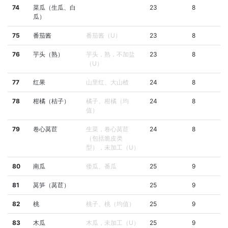
74
菜瓜（生瓜、白
23
8
瓜）
75
番茄酱
番茄酱（U）
23
8
76
芋头（熟）
芋头，熟，不加盐
23
8
（U）
77
红果
山里红、大山楂
24
8
78
柑橘（桔子）
橘子、柑橘（均
24
8
值）
79
卷心莴苣
生菜，卷心莴苣
24
8
（包括脆皮类
型），未加工（U）
80
南瓜
倭瓜、番瓜
25
9
81
莴笋（莴苣）
25
9
82
桃
桃子、桃（均值）
25
9
83
木瓜
木瓜，未加工（U）
25
9