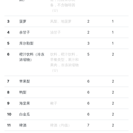
备，不含咖啡因
（U）
3
菠萝
凤梨、地菠萝
2
1
4
余甘子
油甘子
2
1
5
库尔勒梨
3
1
6
橙汁饮料（冷冻
饮料，橙汁饮料，
5
2
浓缩物）
早餐类型，果汁和
果肉，冷冻浓缩物
（U）
7
苹果梨
6
2
8
鸭梨
6
2
9
海棠果
楸子
6
2
10
白金瓜
6
2
11
啤酒
啤酒（均值）
7
2