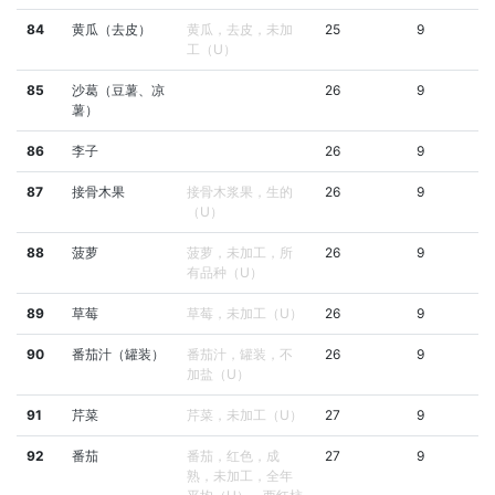
84
黄瓜（去皮）
黄瓜，去皮，未加
25
9
工（U）
85
沙葛（豆薯、凉
26
9
薯）
86
李子
26
9
87
接骨木果
接骨木浆果，生的
26
9
（U）
88
菠萝
菠萝，未加工，所
26
9
有品种（U）
89
草莓
草莓，未加工（U）
26
9
90
番茄汁（罐装）
番茄汁，罐装，不
26
9
加盐（U）
91
芹菜
芹菜，未加工（U）
27
9
92
番茄
番茄，红色，成
27
9
熟，未加工，全年