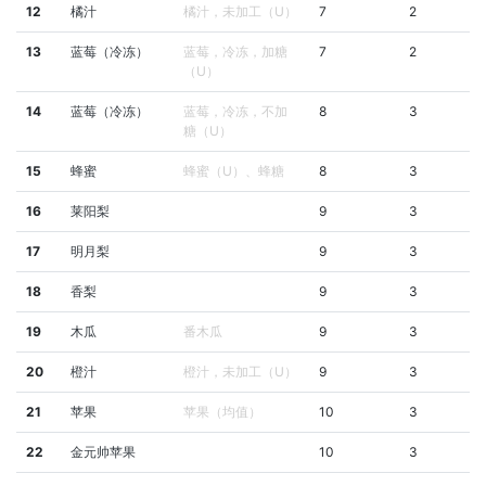
12
橘汁
橘汁，未加工（U）
7
2
13
蓝莓（冷冻）
蓝莓，冷冻，加糖
7
2
（U）
14
蓝莓（冷冻）
蓝莓，冷冻，不加
8
3
糖（U）
15
蜂蜜
蜂蜜（U）、蜂糖
8
3
16
莱阳梨
9
3
17
明月梨
9
3
18
香梨
9
3
19
木瓜
番木瓜
9
3
20
橙汁
橙汁，未加工（U）
9
3
21
苹果
苹果（均值）
10
3
22
金元帅苹果
10
3