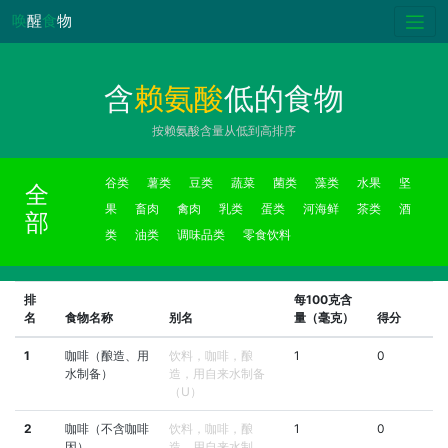
唤
醒
食
物
含
赖氨酸
低的食物
按赖氨酸含量从低到高排序
谷类
薯类
豆类
蔬菜
菌类
藻类
水果
坚
全
果
畜肉
禽肉
乳类
蛋类
河海鲜
茶类
酒
部
类
油类
调味品类
零食饮料
排
每100克含
名
食物名称
别名
量（毫克）
得分
1
咖啡（酿造、用
饮料，咖啡，酿
1
0
水制备）
造，用自来水制备
（U）
2
咖啡（不含咖啡
饮料，咖啡，酿
1
0
因）
造，用自来水制