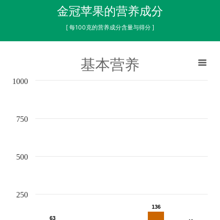
金冠苹果的营养成分
[ 每100克的营养成分含量与得分 ]
基本营养
1000
750
500
250
136
136
63
63