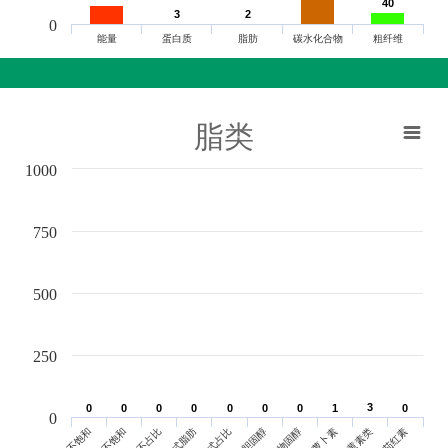
40
40
3
3
2
2
0
能量
蛋白质
脂肪
碳水化合物
粗纤维
脂类
1000
750
500
250
3
3
0
0
0
0
0
0
0
0
0
0
0
0
0
0
1
1
0
0
0
单不饱和
胆固醇
反式脂肪
叶黄素类
多不饱和
植物固醇
反式占比
番茄红素
多不占比
胡萝卜素