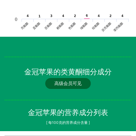
6
6
4
4
3
3
4
4
2
2
4
4
2
2
4
4
1
1
0
亮氨酸
蛋氨酸
苏氨酸
赖氨酸
色氨酸
缬氨酸
组氨酸
异亮氨酸
苯丙氨酸
金冠苹果的类黄酮细分成分
高级会员可见
金冠苹果的营养成分列表
[ 每100克的营养成分含量 ]