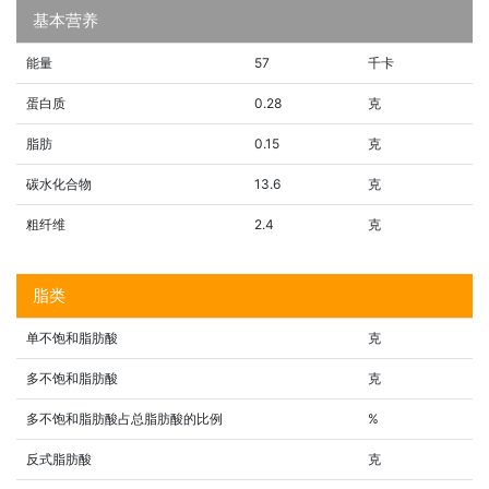
基本营养
能量
57
千卡
蛋白质
0.28
克
脂肪
0.15
克
碳水化合物
13.6
克
粗纤维
2.4
克
脂类
单不饱和脂肪酸
克
多不饱和脂肪酸
克
多不饱和脂肪酸占总脂肪酸的比例
%
反式脂肪酸
克