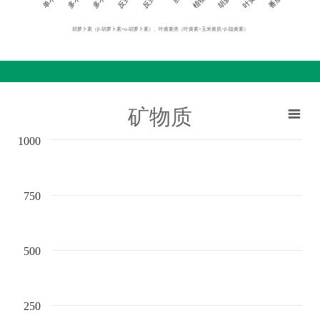
胡萝卜素（β-胡萝卜素+α-胡萝卜素）、叶黄素类（叶黄素+玉米黄质+β-隐黄素）
矿物质
1000
750
500
250