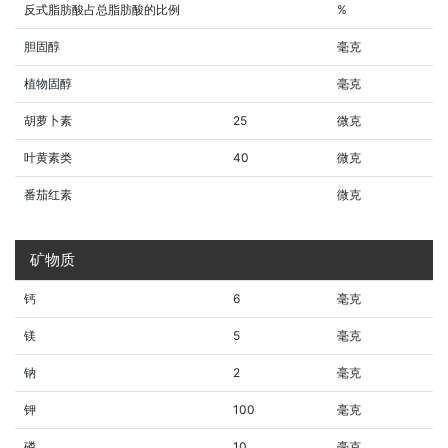
反式脂肪酸占总脂肪酸的比例
%
胆固醇
毫克
植物固醇
毫克
胡萝卜素
25
微克
叶黄素类
40
微克
番茄红素
微克
矿物质
钙
6
毫克
镁
5
毫克
钠
2
毫克
钾
100
毫克
磷
10
毫克