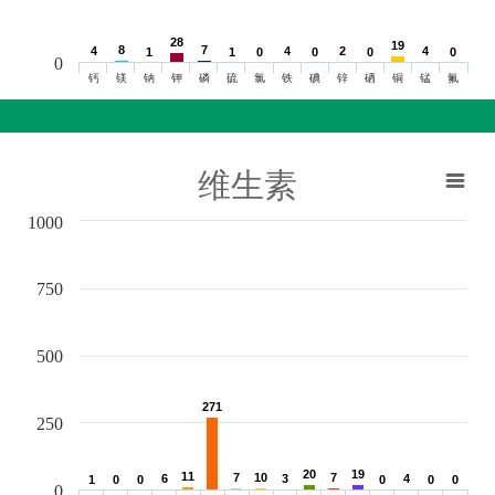
28
28
19
19
8
8
7
7
4
4
4
4
2
2
4
4
1
1
1
1
0
0
0
0
0
0
0
0
0
钙
镁
钠
钾
磷
硫
氯
铁
碘
锌
硒
铜
锰
氟
维生素
1000
750
500
271
271
250
20
20
19
19
11
11
7
7
10
10
7
7
6
6
3
3
4
4
1
1
0
0
0
0
0
0
0
0
0
0
0