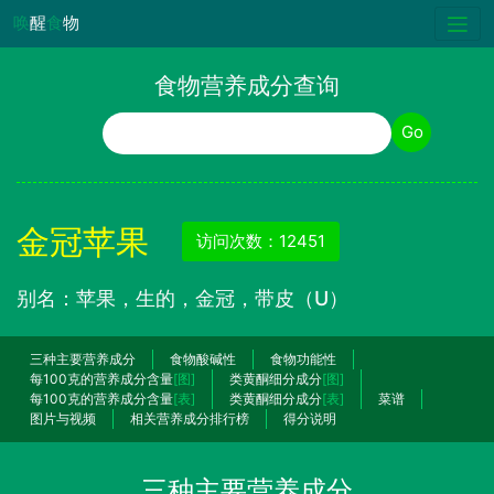
唤
醒
食
物
食物营养成分查询
食物名称
Go
金冠苹果
访问次数：12451
别名：苹果，生的，金冠，带皮（U）
三种主要营养成分
食物酸碱性
食物功能性
每100克的营养成分含量
[图]
类黄酮细分成分
[图]
每100克的营养成分含量
[表]
类黄酮细分成分
[表]
菜谱
图片与视频
相关营养成分排行榜
得分说明
三种主要营养成分