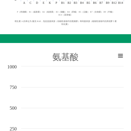
A
C
D
E
K
P
B1
B2
B3
B4
B5
B6
B7
B9
B12
B14
P（类黄酮） B1（硫胺素） B2（核黄素） B3（烟酸） B4（胆碱） B5（泛酸） B7（生物素） B9（叶酸）
B14（甜菜碱）
维生素 A 的单位为 微克 RAE，包括直接来源（动物性食物中的视黄醇）和间接来源（植物性食物中的类胡萝卜素
转化量）
氨基酸
1000
750
500
250