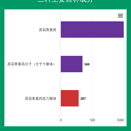
原花青素类
原花青素高分子（大于十聚体）
349
349
原花青素四至六聚体
287
287
0
500
1000