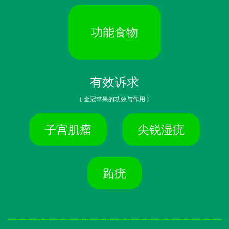
功能食物
有效诉求
[ 金冠苹果的功效与作用 ]
子宫肌瘤
尖锐湿疣
跖疣