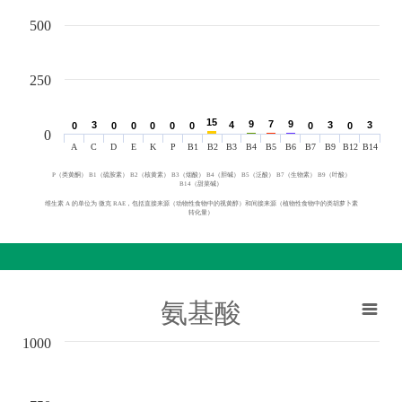
500
250
15
15
9
9
7
7
9
9
3
3
4
4
3
3
3
3
0
0
0
0
0
0
0
0
0
0
0
0
0
0
0
0
0
A
C
D
E
K
P
B1
B2
B3
B4
B5
B6
B7
B9
B12
B14
P（类黄酮） B1（硫胺素） B2（核黄素） B3（烟酸） B4（胆碱） B5（泛酸） B7（生物素） B9（叶酸）
B14（甜菜碱）
维生素 A 的单位为 微克 RAE，包括直接来源（动物性食物中的视黄醇）和间接来源（植物性食物中的类胡萝卜素
转化量）
氨基酸
1000