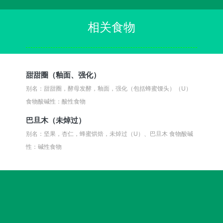
相关食物
甜甜圈（釉面、强化）
别名：甜甜圈，酵母发酵，釉面，强化（包括蜂蜜馒头）（U）
食物酸碱性：酸性食物
巴旦木（未焯过）
别名：坚果，杏仁，蜂蜜烘焙，未焯过（U）、巴旦木
食物酸碱
性：碱性食物