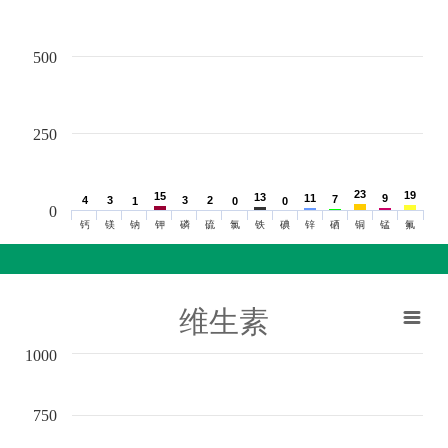
500
250
23
23
19
19
15
15
13
13
11
11
9
9
7
7
4
4
3
3
3
3
2
2
1
1
0
0
0
0
0
钙
镁
钠
钾
磷
硫
氯
铁
碘
锌
硒
铜
锰
氟
维生素
1000
750