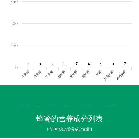
750
500
250
7
7
7
7
3
3
2
2
3
3
4
4
3
3
1
1
1
1
0
亮氨酸
蛋氨酸
苏氨酸
赖氨酸
色氨酸
缬氨酸
组氨酸
异亮氨酸
苯丙氨酸
蜂蜜的营养成分列表
[ 每100克的营养成分含量 ]