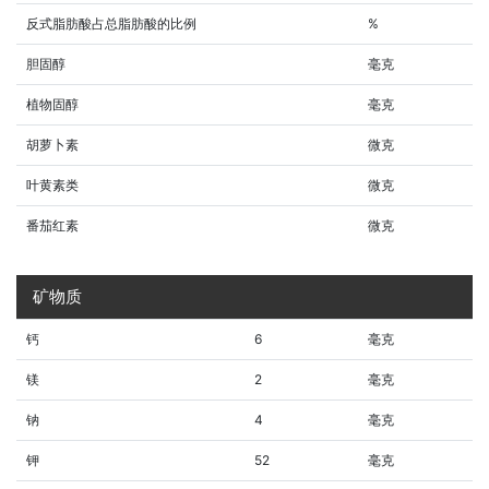
反式脂肪酸占总脂肪酸的比例
%
胆固醇
毫克
植物固醇
毫克
胡萝卜素
微克
叶黄素类
微克
番茄红素
微克
矿物质
钙
6
毫克
镁
2
毫克
钠
4
毫克
钾
52
毫克