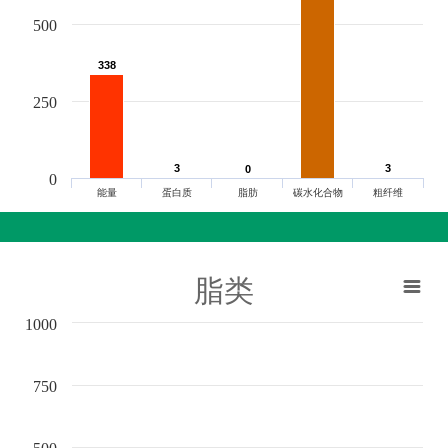
500
338
338
250
3
3
3
3
0
0
0
能量
蛋白质
脂肪
碳水化合物
粗纤维
脂类
1000
750