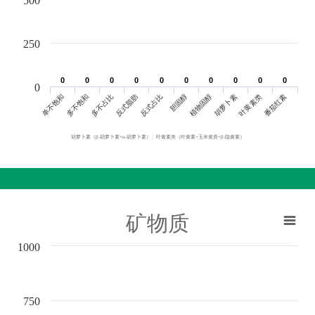
500
250
0
0
0
0
0
0
0
0
0
0
0
0
0
0
0
0
0
0
0
0
0
单不饱和
胆固醇
反式脂肪
叶黄素类
多不饱和
植物固醇
反式占比
番茄红素
多不占比
胡萝卜素
胡萝卜素（β-胡萝卜素+α-胡萝卜素）、叶黄素类（叶黄素+玉米黄质+β-隐黄素）
矿物质
1000
750