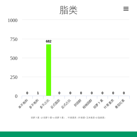
脂类
1000
750
682
682
500
250
0
0
1
1
0
0
0
0
0
0
0
0
0
0
0
0
0
0
0
单不饱和
胆固醇
反式脂肪
叶黄素类
多不饱和
植物固醇
反式占比
番茄红素
多不占比
胡萝卜素
胡萝卜素（β-胡萝卜素+α-胡萝卜素）、叶黄素类（叶黄素+玉米黄质+β-隐黄素）