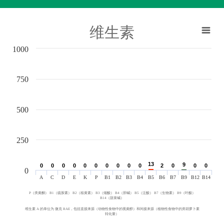
维生素
1000
750
500
250
13
13
9
9
0
0
0
0
0
0
0
0
0
0
0
0
0
0
0
0
0
0
0
0
2
2
0
0
0
0
0
0
0
A
C
D
E
K
P
B1
B2
B3
B4
B5
B6
B7
B9
B12
B14
P（类黄酮） B1（硫胺素） B2（核黄素） B3（烟酸） B4（胆碱） B5（泛酸） B7（生物素） B9（叶酸）
B14（甜菜碱）
维生素 A 的单位为 微克 RAE，包括直接来源（动物性食物中的视黄醇）和间接来源（植物性食物中的类胡萝卜素
转化量）