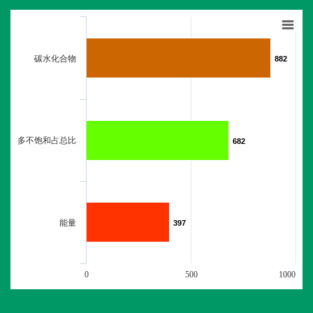
碳水化合物
882
882
多不饱和占总比
682
682
能量
397
397
0
500
1000