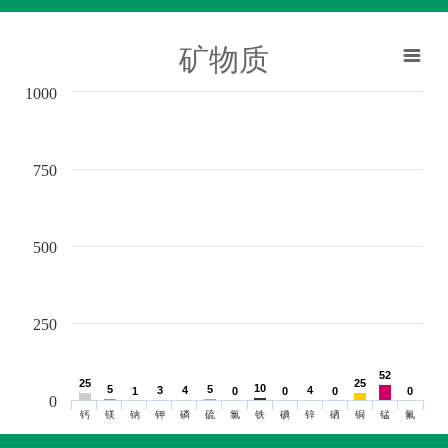
矿物质
1000
750
500
250
52
52
25
25
25
25
10
10
5
5
5
5
3
3
4
4
4
4
1
1
0
0
0
0
0
0
0
0
0
钙
镁
钠
钾
磷
硫
氯
铁
碘
锌
硒
铜
锰
氟