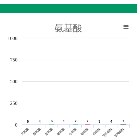
氨基酸
1000
750
500
250
6
6
7
7
7
7
7
7
5
5
4
4
4
4
3
3
4
4
0
亮氨酸
蛋氨酸
苏氨酸
赖氨酸
色氨酸
缬氨酸
组氨酸
异亮氨酸
苯丙氨酸