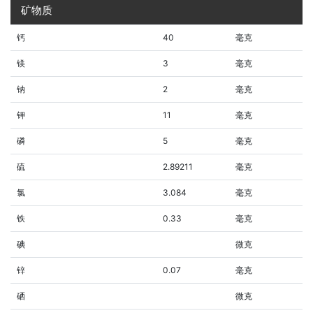
矿物质
钙
40
毫克
镁
3
毫克
钠
2
毫克
钾
11
毫克
磷
5
毫克
硫
2.89211
毫克
氯
3.084
毫克
铁
0.33
毫克
碘
微克
锌
0.07
毫克
硒
微克