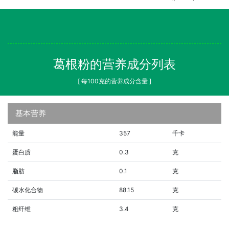
葛根粉的营养成分列表
[ 每100克的营养成分含量 ]
基本营养
能量
357
千卡
蛋白质
0.3
克
脂肪
0.1
克
碳水化合物
88.15
克
粗纤维
3.4
克