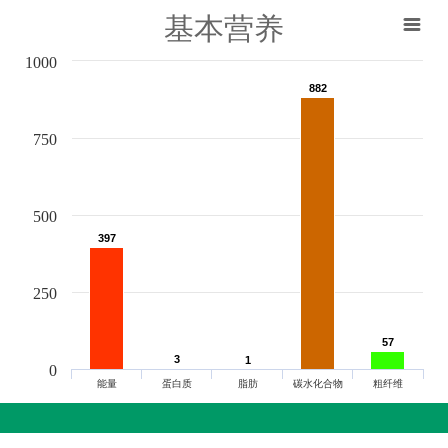
基本营养
1000
882
882
750
500
397
397
250
57
57
3
3
1
1
0
能量
蛋白质
脂肪
碳水化合物
粗纤维