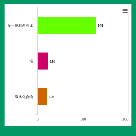
多不饱和占总比
645
645
锰
116
116
碳水化合物
108
108
0
500
1000