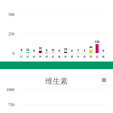
500
250
116
116
44
44
32
32
19
19
12
12
11
11
8
8
6
6
7
7
2
2
0
0
0
0
0
0
0
0
0
钙
镁
钠
钾
磷
硫
氯
铁
碘
锌
硒
铜
锰
氟
维生素
1000
750