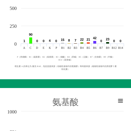
500
250
90
90
42
42
23
23
22
22
21
21
15
15
8
8
7
7
4
4
1
1
0
0
0
0
0
0
0
0
0
0
0
0
0
A
C
D
E
K
P
B1
B2
B3
B4
B5
B6
B7
B9
B12
B14
P（类黄酮） B1（硫胺素） B2（核黄素） B3（烟酸） B4（胆碱） B5（泛酸） B7（生物素） B9（叶酸）
B14（甜菜碱）
维生素 A 的单位为 微克 RAE，包括直接来源（动物性食物中的视黄醇）和间接来源（植物性食物中的类胡萝卜素
转化量）
氨基酸
1000