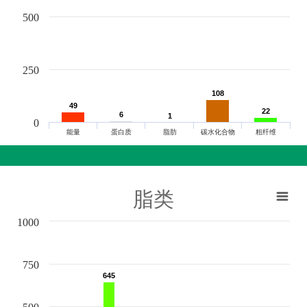
500
250
108
108
49
49
22
22
6
6
1
1
0
能量
蛋白质
脂肪
碳水化合物
粗纤维
脂类
1000
750
645
645