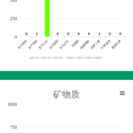
500
250
0
0
1
1
0
0
0
0
0
0
0
0
1
1
0
0
0
0
0
单不饱和
胆固醇
反式脂肪
叶黄素类
多不饱和
植物固醇
反式占比
番茄红素
多不占比
胡萝卜素
胡萝卜素（β-胡萝卜素+α-胡萝卜素）、叶黄素类（叶黄素+玉米黄质+β-隐黄素）
矿物质
1000
750