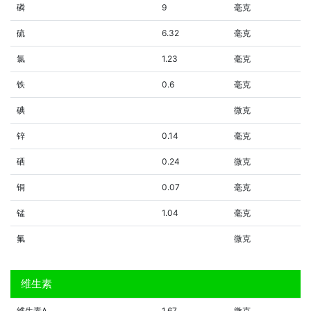
磷
9
毫克
硫
6.32
毫克
氯
1.23
毫克
铁
0.6
毫克
碘
微克
锌
0.14
毫克
硒
0.24
微克
铜
0.07
毫克
锰
1.04
毫克
氟
微克
维生素
维生素A
1.67
微克