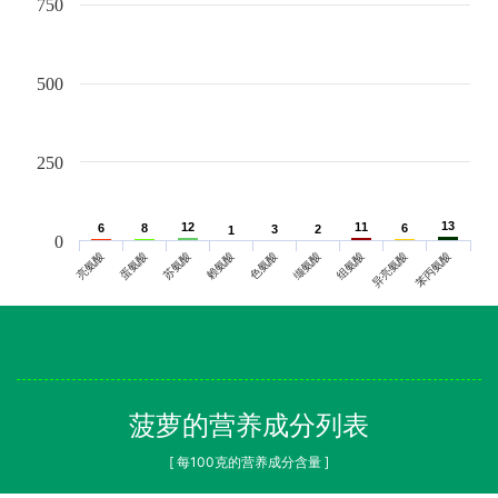
750
500
250
13
13
12
12
11
11
6
6
8
8
6
6
3
3
2
2
1
1
0
亮氨酸
蛋氨酸
苏氨酸
赖氨酸
色氨酸
缬氨酸
组氨酸
异亮氨酸
苯丙氨酸
菠萝的营养成分列表
[ 每100克的营养成分含量 ]