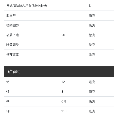
反式脂肪酸占总脂肪酸的比例
%
胆固醇
毫克
植物固醇
毫克
胡萝卜素
20
微克
叶黄素类
微克
番茄红素
微克
矿物质
钙
12
毫克
镁
8
毫克
钠
0.8
毫克
钾
113
毫克