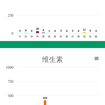
250
29
29
17
17
9
9
8
8
4
4
3
3
2
2
4
4
0
0
1
1
0
0
0
0
0
0
0
0
0
钙
镁
钠
钾
磷
硫
氯
铁
碘
锌
硒
铜
锰
氟
维生素
1000
750
500
419
419