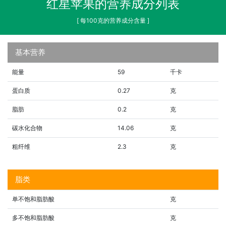
红星苹果的营养成分列表
[ 每100克的营养成分含量 ]
基本营养
能量
59
千卡
蛋白质
0.27
克
脂肪
0.2
克
碳水化合物
14.06
克
粗纤维
2.3
克
脂类
单不饱和脂肪酸
克
多不饱和脂肪酸
克