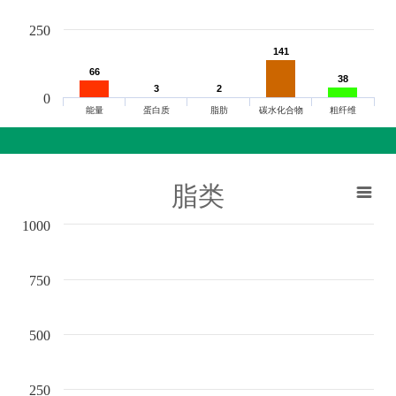
250
141
141
66
66
38
38
3
3
2
2
0
能量
蛋白质
脂肪
碳水化合物
粗纤维
脂类
1000
750
500
250