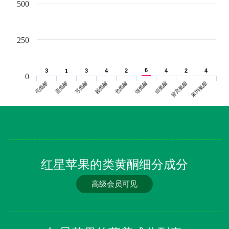
500
250
6
6
3
3
3
3
4
4
2
2
4
4
2
2
4
4
1
1
0
亮氨酸
蛋氨酸
苏氨酸
赖氨酸
色氨酸
缬氨酸
组氨酸
异亮氨酸
苯丙氨酸
红星苹果的类黄酮细分成分
高级会员可见