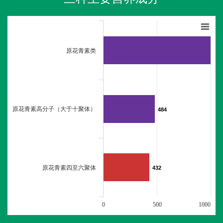
原花青素类
原花青素高分子（大于十聚体）
484
484
原花青素四至六聚体
432
432
0
500
1000