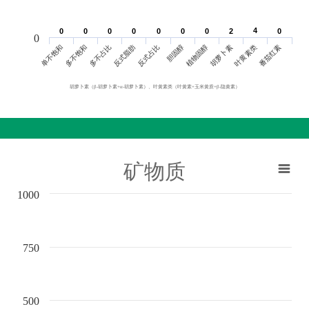
4
4
0
0
0
0
0
0
0
0
0
0
0
0
0
0
2
2
0
0
0
单不饱和
胆固醇
反式脂肪
叶黄素类
多不饱和
植物固醇
反式占比
番茄红素
多不占比
胡萝卜素
胡萝卜素（β-胡萝卜素+α-胡萝卜素）、叶黄素类（叶黄素+玉米黄质+β-隐黄素）
矿物质
1000
750
500