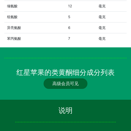
缬氨酸
12
毫克
组氨酸
5
毫克
异亮氨酸
6
毫克
苯丙氨酸
7
毫克
红星苹果的类黄酮细分成分列表
高级会员可见
说明