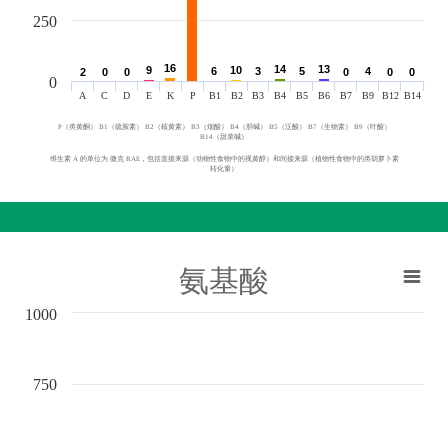
250
16
16
14
14
13
13
9
9
10
10
6
6
3
3
5
5
4
4
2
2
0
0
0
0
0
0
0
0
0
0
0
A
C
D
E
K
P
B1
B2
B3
B4
B5
B6
B7
B9
B12
B14
P（类黄酮） B1（硫胺素） B2（核黄素） B3（烟酸） B4（胆碱） B5（泛酸） B7（生物素） B9（叶酸）
B14（甜菜碱）
维生素 A 的单位为 微克 RAE，包括直接来源（动物性食物中的视黄醇）和间接来源（植物性食物中的类胡萝卜素
转化量）
氨基酸
1000
750