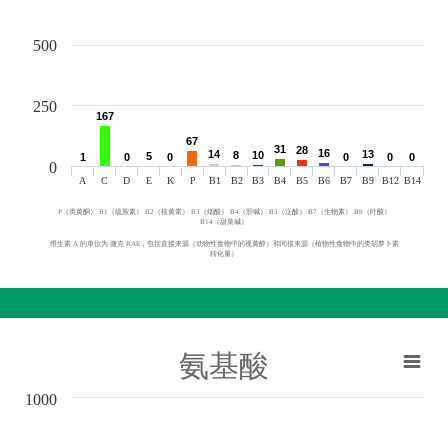
500
250
167
167
67
67
31
31
28
28
16
16
14
14
13
13
8
8
10
10
5
5
1
1
0
0
0
0
0
0
0
0
0
0
0
A
C
D
E
K
P
B1
B2
B3
B4
B5
B6
B7
B9
B12
B14
P（类黄酮） B1（硫胺素） B2（核黄素） B3（烟酸） B4（胆碱） B5（泛酸） B7（生物素） B9（叶酸）
B14（甜菜碱）
维生素 A 的单位为 微克 RAE，包括直接来源（动物性食物中的视黄醇）和间接来源（植物性食物中的类胡萝卜素
转化量）
氨基酸
1000