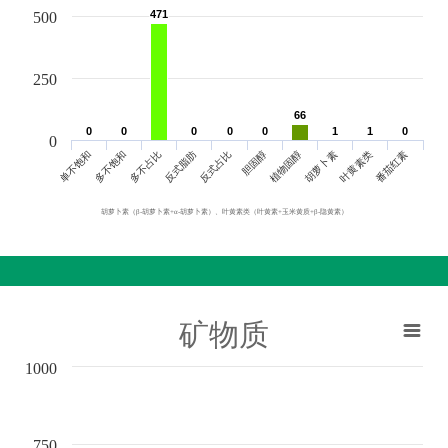
471
471
500
250
66
66
0
0
0
0
0
0
0
0
0
0
1
1
1
1
0
0
0
单不饱和
胆固醇
反式脂肪
叶黄素类
多不饱和
植物固醇
反式占比
番茄红素
多不占比
胡萝卜素
胡萝卜素（β-胡萝卜素+α-胡萝卜素）、叶黄素类（叶黄素+玉米黄质+β-隐黄素）
矿物质
1000
750