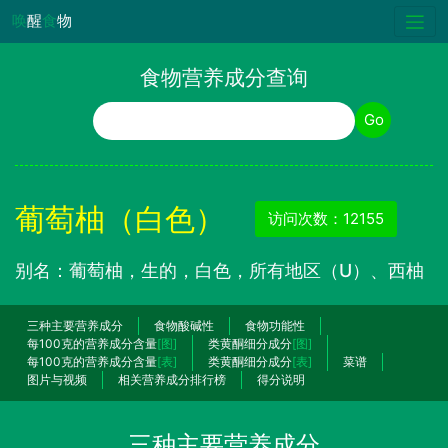
唤
醒
食
物
食物营养成分查询
食物名称
Go
葡萄柚（白色）
访问次数：12155
别名：葡萄柚，生的，白色，所有地区（U）、西柚
三种主要营养成分
食物酸碱性
食物功能性
每100克的营养成分含量
[图]
类黄酮细分成分
[图]
每100克的营养成分含量
[表]
类黄酮细分成分
[表]
菜谱
图片与视频
相关营养成分排行榜
得分说明
三种主要营养成分