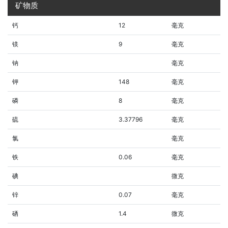
矿物质
钙
12
毫克
镁
9
毫克
钠
毫克
钾
148
毫克
磷
8
毫克
硫
3.37796
毫克
氯
毫克
铁
0.06
毫克
碘
微克
锌
0.07
毫克
硒
1.4
微克