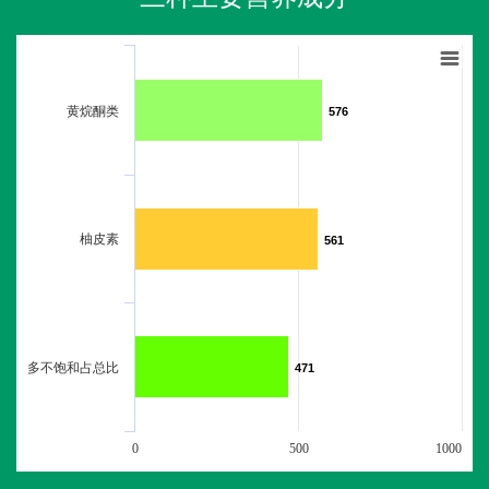
黄烷酮类
576
576
柚皮素
561
561
多不饱和占总比
471
471
0
500
1000