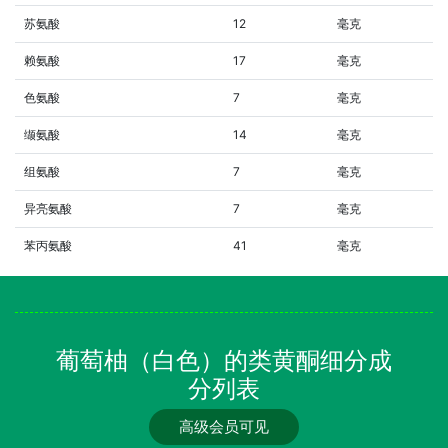
苏氨酸
12
毫克
赖氨酸
17
毫克
色氨酸
7
毫克
缬氨酸
14
毫克
组氨酸
7
毫克
异亮氨酸
7
毫克
苯丙氨酸
41
毫克
葡萄柚（白色）的类黄酮细分成
分列表
高级会员可见