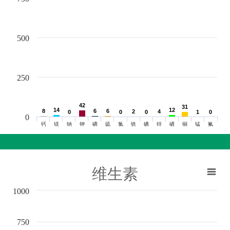
500
250
42
42
31
31
14
14
12
12
8
8
6
6
6
6
2
2
4
4
0
0
0
0
0
0
1
1
0
0
0
钙
镁
钠
钾
磷
硫
氯
铁
碘
锌
硒
铜
锰
氟
维生素
1000
750