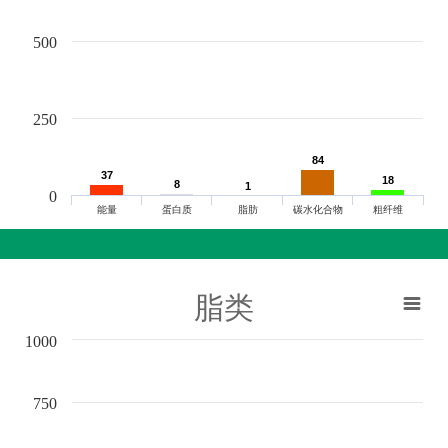
500
250
84
84
37
37
18
18
8
8
1
1
0
能量
蛋白质
脂肪
碳水化合物
粗纤维
脂类
1000
750