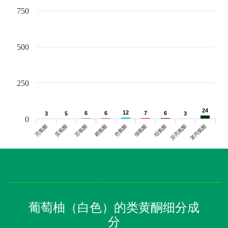
750
500
250
24
24
12
12
6
6
6
6
7
7
6
6
3
3
5
5
3
3
0
亮氨酸
蛋氨酸
苏氨酸
赖氨酸
色氨酸
缬氨酸
组氨酸
异亮氨酸
苯丙氨酸
葡萄柚（白色）的类黄酮细分成
分