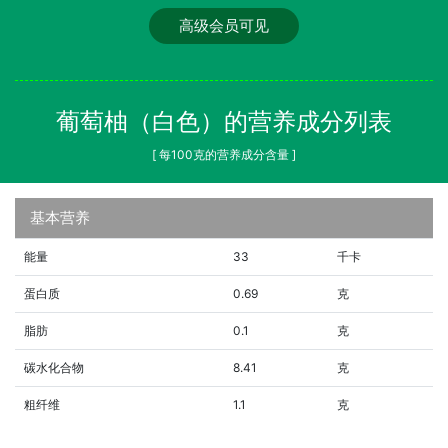
高级会员可见
葡萄柚（白色）的营养成分列表
[ 每100克的营养成分含量 ]
基本营养
能量
33
千卡
蛋白质
0.69
克
脂肪
0.1
克
碳水化合物
8.41
克
粗纤维
1.1
克