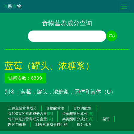
唤
醒
食
物
食物营养成分查询
食物名称
Go
蓝莓（罐头、浓糖浆）
访问次数：6839
别名：蓝莓，罐头，浓糖浆，固体和液体（U）
三种主要营养成分
食物酸碱性
食物功能性
每100克的营养成分含量
[图]
类黄酮细分成分
[图]
每100克的营养成分含量
[表]
类黄酮细分成分
[表]
菜谱
图片与视频
相关营养成分排行榜
得分说明