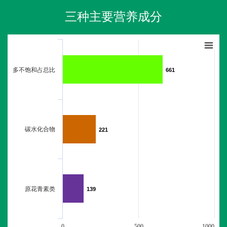
三种主要营养成分
多不饱和占总比
661
661
碳水化合物
221
221
原花青素类
139
139
0
500
1000