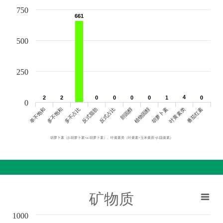
750
661
661
500
250
4
4
2
2
2
2
0
0
0
0
0
0
0
0
1
1
0
0
0
单不饱和
胆固醇
反式脂肪
叶黄素类
多不饱和
植物固醇
反式占比
番茄红素
多不占比
胡萝卜素
胡萝卜素（β-胡萝卜素+α-胡萝卜素）、叶黄素类（叶黄素+玉米黄质+β-隐黄素）
矿物质
1000