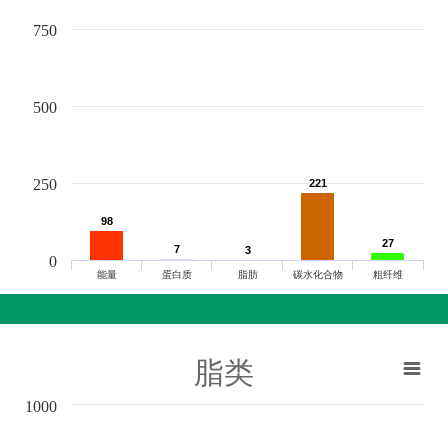
750
500
250
221
221
98
98
27
27
7
7
3
3
0
能量
蛋白质
脂肪
碳水化合物
粗纤维
脂类
1000