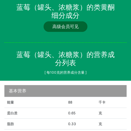
蓝莓（罐头、浓糖浆）的类黄酮
细分成分
高级会员可见
蓝莓（罐头、浓糖浆）的营养成
分列表
[ 每100克的营养成分含量 ]
基本营养
能量
88
千卡
蛋白质
0.65
克
脂肪
0.33
克