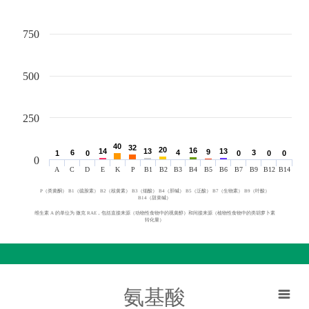
750
500
250
40
40
32
32
20
20
16
16
14
14
13
13
13
13
9
9
6
6
4
4
3
3
1
1
0
0
0
0
0
0
0
0
0
A
C
D
E
K
P
B1
B2
B3
B4
B5
B6
B7
B9
B12
B14
P（类黄酮） B1（硫胺素） B2（核黄素） B3（烟酸） B4（胆碱） B5（泛酸） B7（生物素） B9（叶酸）
B14（甜菜碱）
维生素 A 的单位为 微克 RAE，包括直接来源（动物性食物中的视黄醇）和间接来源（植物性食物中的类胡萝卜素
转化量）
氨基酸