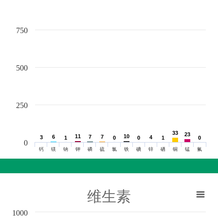
750
500
250
33
33
23
23
11
11
10
10
6
6
7
7
7
7
3
3
4
4
1
1
0
0
0
0
1
1
0
0
0
钙
镁
钠
钾
磷
硫
氯
铁
碘
锌
硒
铜
锰
氟
维生素
1000