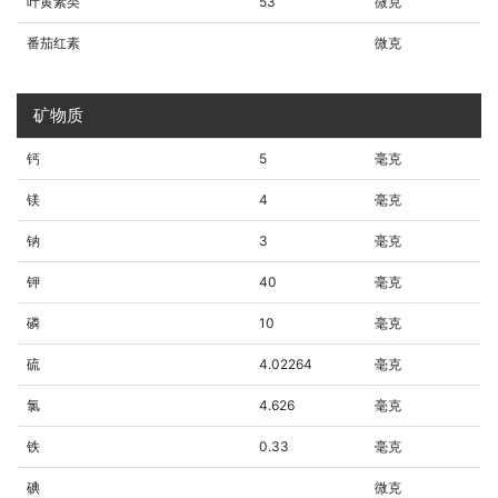
叶黄素类
53
微克
番茄红素
微克
矿物质
钙
5
毫克
镁
4
毫克
钠
3
毫克
钾
40
毫克
磷
10
毫克
硫
4.02264
毫克
氯
4.626
毫克
铁
0.33
毫克
碘
微克