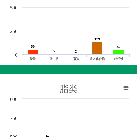
500
250
133
133
56
56
52
52
5
5
2
2
0
能量
蛋白质
脂肪
碳水化合物
粗纤维
脂类
1000
750
470
470