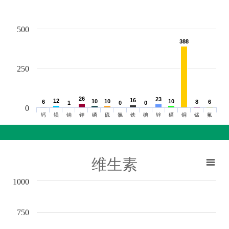
500
388
388
250
26
26
23
23
16
16
12
12
10
10
10
10
10
10
6
6
8
8
6
6
1
1
0
0
0
0
0
钙
镁
钠
钾
磷
硫
氯
铁
碘
锌
硒
铜
锰
氟
维生素
1000
750