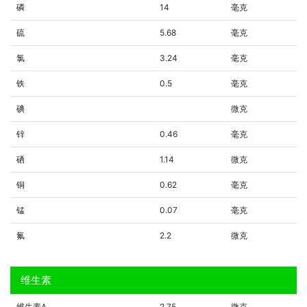
磷
14
毫克
硫
5.68
毫克
氯
3.24
毫克
铁
0.5
毫克
碘
微克
锌
0.46
毫克
硒
1.14
微克
铜
0.62
毫克
锰
0.07
毫克
氟
2.2
微克
维生素
维生素A
2.75
微克