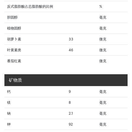
反式脂肪酸占总脂肪酸的比例
%
胆固醇
毫克
植物固醇
毫克
胡萝卜素
33
微克
叶黄素类
46
微克
番茄红素
微克
矿物质
钙
9
毫克
镁
8
毫克
钠
2.1
毫克
钾
92
毫克