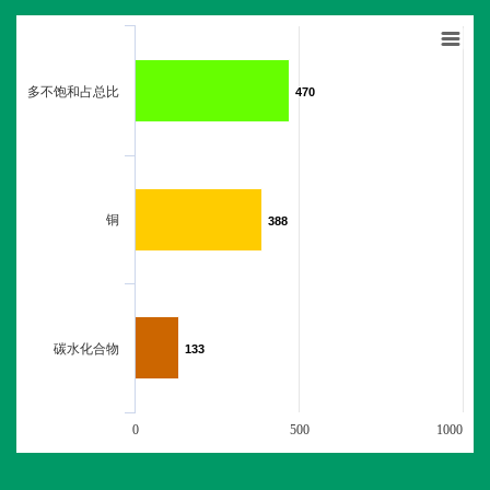
多不饱和占总比
470
470
铜
388
388
碳水化合物
133
133
0
500
1000