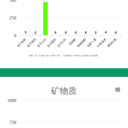
500
250
3
3
4
4
2
2
0
0
0
0
0
0
0
0
2
2
0
0
0
单不饱和
胆固醇
反式脂肪
叶黄素类
多不饱和
植物固醇
反式占比
番茄红素
多不占比
胡萝卜素
胡萝卜素（β-胡萝卜素+α-胡萝卜素）、叶黄素类（叶黄素+玉米黄质+β-隐黄素）
矿物质
1000
750