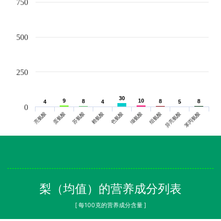
750
500
250
30
30
9
9
10
10
8
8
8
8
8
8
4
4
4
4
5
5
0
亮氨酸
蛋氨酸
苏氨酸
赖氨酸
色氨酸
缬氨酸
组氨酸
异亮氨酸
苯丙氨酸
梨（均值）的营养成分列表
[ 每100克的营养成分含量 ]