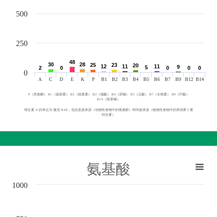
500
250
48
48
30
30
28
28
25
25
23
23
20
20
12
12
11
11
11
11
9
9
5
5
2
2
0
0
0
0
0
0
0
0
0
A
C
D
E
K
P
B1
B2
B3
B4
B5
B6
B7
B9
B12
B14
P（类黄酮） B1（硫胺素） B2（核黄素） B3（烟酸） B4（胆碱） B5（泛酸） B7（生物素） B9（叶酸）
B14（甜菜碱）
维生素 A 的单位为 微克 RAE，包括直接来源（动物性食物中的视黄醇）和间接来源（植物性食物中的类胡萝卜素
转化量）
氨基酸
1000