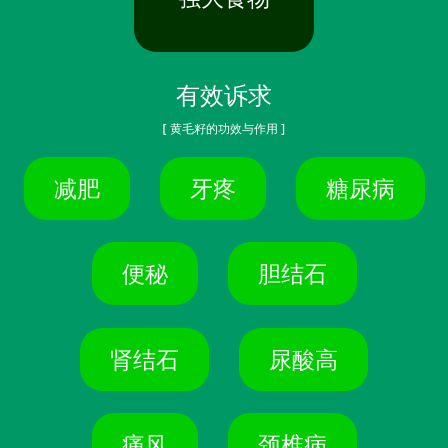
有效诉求
[ 黄毛籽的功效与作用 ]
减肥
牙疼
糖尿病
便秘
胆结石
肾结石
尿酸高
痛风
颈椎病