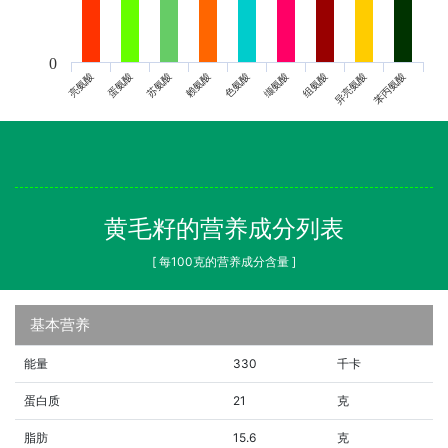
0
亮氨酸
蛋氨酸
苏氨酸
赖氨酸
色氨酸
缬氨酸
组氨酸
异亮氨酸
苯丙氨酸
黄毛籽的营养成分列表
[ 每100克的营养成分含量 ]
基本营养
能量
330
千卡
蛋白质
21
克
脂肪
15.6
克