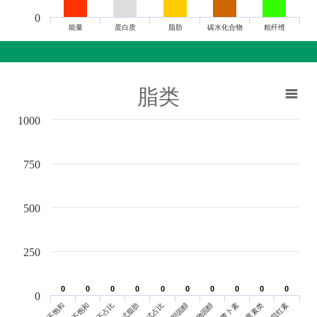
0
能量
蛋白质
脂肪
碳水化合物
粗纤维
脂类
1000
750
500
250
0
0
0
0
0
0
0
0
0
0
0
0
0
0
0
0
0
0
0
0
0
单不饱和
胆固醇
反式脂肪
叶黄素类
多不饱和
植物固醇
反式占比
番茄红素
多不占比
胡萝卜素