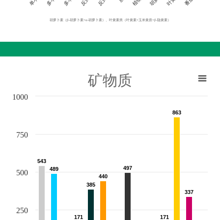
胡萝卜素（β-胡萝卜素+α-胡萝卜素）、叶黄素类（叶黄素+玉米黄质+β-隐黄素）
矿物质
1000
863
863
750
543
543
497
497
489
489
500
440
440
385
385
337
337
250
171
171
171
171