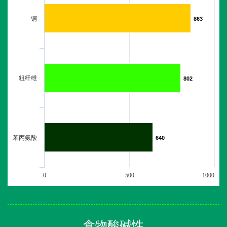
铜
863
863
粗纤维
802
802
苯丙氨酸
640
640
0
500
1000
食物酸碱性