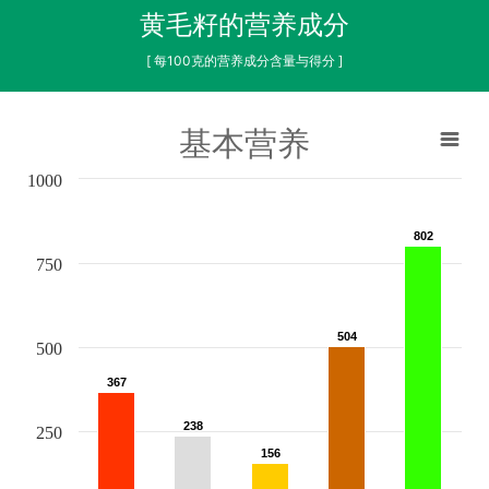
黄毛籽的营养成分
[ 每100克的营养成分含量与得分 ]
基本营养
1000
802
802
750
504
504
500
367
367
238
238
250
156
156