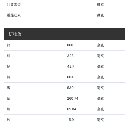
叶黄素类
微克
番茄红素
微克
矿物质
钙
868
毫克
镁
323
毫克
钠
42.7
毫克
钾
604
毫克
磷
539
毫克
硫
260.74
毫克
氯
65.84
毫克
铁
15.9
毫克