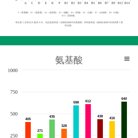
A
C
D
E
K
P
B1
B2
B3
B4
B5
B6
B7
B9
B12
B14
P（类黄酮） B1（硫胺素） B2（核黄素） B3（烟酸） B4（胆碱） B5（泛酸） B7（生物素） B9（叶酸）
B14（甜菜碱）
维生素 A 的单位为 微克 RAE，包括直接来源（动物性食物中的视黄醇）和间接来源（植物性食物中的类胡萝卜素
转化量）
氨基酸
1000
750
640
640
612
612
598
598
500
438
438
435
435
416
416
405
405
328
328
271
271
250