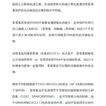
能防止乙醇氧化成乙醛。其他损害睾丸和减少睾丸激素但受姜黄
素保护的化合物包括过量的铬水平和镉。
姜黄素具有保护DNA不被重金属砷氧化的能力，这种保护作用已
在口服摄入1克的20：1姜黄素：胡椒碱（黑胡椒）组合3个月后
进行的人体试验得到证明。血淋巴细胞是DNA损伤的生物标志
物。
在喂食低剂量姜黄素（饮食的0.03％）的大鼠中，姜黄素能够阻
止注射致癌苯并（a）芘诱导的肝DNA中加合物的形成。当以2％
的膳食与膳食一起服用时，姜黄素还可以预防结肠细胞中的加合
物。
继发于抑制细胞因子CXCL1和CXCL2的表达（NF-kB易位抑制的
下游作用），姜黄素似乎负面调节可导致前列腺肿瘤淤滞的几种
因素（COX2，SPARC和EFEMP），这可导致更少体内转移。由
于siRNA抑制CXCL1 / 2也具有这些作用，这似乎是值得关注的代