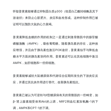
怀疑姜黄素能够通过抑制蛋白质p300（组蛋白乙酰转移酶及其下
游途径）来防止心脏肥大、炎症和血栓形成。这种抑制作用已被
证明可以预防大鼠的心力衰竭。
姜黄素降低血糖的作用的机制之一是通过刺激骨骼肌中的腺苷酸
磷酸激酶（AMPK），吸收葡萄糖。随着胰岛素的存在，这种效
应增强，并且由于胰岛素也激活PI3K途径，姜黄素似乎与降低血
糖水平方面的胰岛素协同作用。姜黄素还可以在其他细胞中激活
AMPK，如肝细胞和一些癌细胞。
姜黄素能够减轻大鼠糖尿病和代谢综合征期间发生的下游炎症反
应，并通过其抗炎作用进行替代，改善胰岛素抵抗。
姜黄素已被认为可逆转与II型糖尿病有关的骨骼肌的一些畸变，如
β-肾上腺素能受体和Akt的上调，NRF2和血红素加氧酶-1的下
调，AMPK和CPT-1的下调。