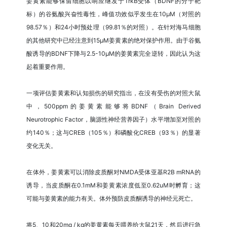
姜黄素能够保留细胞以响应继发于TrkB受体（BDNF的分子靶
标）的谷氨酸兴奋性毒性，峰值功效似乎发生在10μM（对照的
98.57％）和24小时预处理（99.81％的对照）。在针对海马细胞
的其他研究中已经注意到15μM姜黄素的绝对保护作用。由于谷氨
酸诱导的BDNF下降与2.5-10μM的姜黄素完全逆转，因此认为这
起着重要作用。
一项评估姜黄素和认知损伤的研究指出，在没有受伤的对照大鼠
中，500ppm的姜黄素能够将BDNF（Brain Derived
Neurotrophic Factor，脑源性神经营养因子）水平增加至对照的
约140％；这与CREB（105％）和磷酸化CREB（93％）的显著
变化无关。
在体外，姜黄素可以消除皮质酮对NMDA受体亚基R2B mRNA的
诱导，当皮质酮在0.1mM和姜黄素浓度低至0.62uM时孵育；这
可能与姜黄素的能力有关。体外预防皮质酮诱导的神经元死亡。
将5、10和20mg / kg的姜黄素每天喂养给大鼠21天，然后进行急