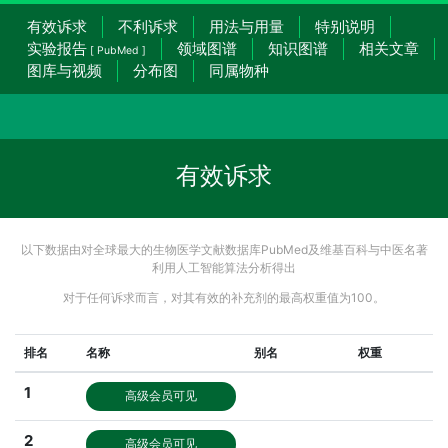
有效诉求
不利诉求
用法与用量
特别说明
实验报告
领域图谱
知识图谱
相关文章
[ PubMed ]
图库与视频
分布图
同属物种
有效诉求
以下数据由对全球最大的生物医学文献数据库PubMed及维基百科与中医名著
利用人工智能算法分析得出
对于任何诉求而言，对其有效的补充剂的最高权重值为100。
排名
名称
别名
权重
1
高级会员可见
2
高级会员可见