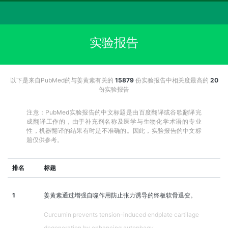
实验报告
以下是来自PubMed的与姜黄素有关的
15879
份实验报告中相关度最高的
20
份实验报告
注意：PubMed实验报告的中文标题是由百度翻译或谷歌翻译完
成翻译工作的，由于补充剂名称及医学与生物化学术语的专业
性，机器翻译的结果有时是不准确的。因此，实验报告的中文标
题仅供参考。
排名
标题
1
姜黄素通过增强自噬作用防止张力诱导的终板软骨退变。
Curcumin prevents tension-induced endplate cartilage
degeneration by enhancing autophagy.