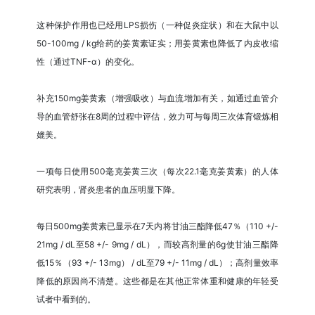
这种保护作用也已经用LPS损伤（一种促炎症状）和在大鼠中以
50-100mg / kg给药的姜黄素证实；用姜黄素也降低了内皮收缩
性（通过TNF-α）的变化。
补充150mg姜黄素（增强吸收）与血流增加有关，如通过血管介
导的血管舒张在8周的过程中评估，效力可与每周三次体育锻炼相
媲美。
一项每日使用500毫克姜黄三次（每次22.1毫克姜黄素）的人体
研究表明，肾炎患者的血压明显下降。
每日500mg姜黄素已显示在7天内将甘油三酯降低47％（110 +/-
21mg / dL至58 +/- 9mg / dL），而较高剂量的6g使甘油三酯降
低15％（93 +/- 13mg） / dL至79 +/- 11mg / dL）；高剂量效率
降低的原因尚不清楚。这些都是在其他正常体重和健康的年轻受
试者中看到的。