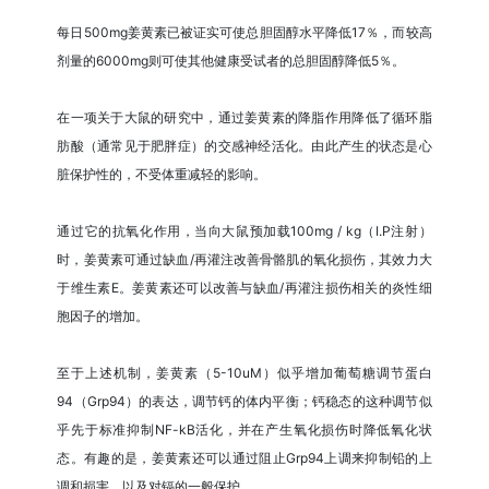
每日500mg姜黄素已被证实可使总胆固醇水平降低17％，而较高
剂量的6000mg则可使其他健康受试者的总胆固醇降低5％。
在一项关于大鼠的研究中，通过姜黄素的降脂作用降低了循环脂
肪酸（通常见于肥胖症）的交感神经活化。由此产生的状态是心
脏保护性的，不受体重减轻的影响。
通过它的抗氧化作用，当向大鼠预加载100mg / kg（I.P注射）
时，姜黄素可通过缺血/再灌注改善骨骼肌的氧化损伤，其效力大
于维生素E。姜黄素还可以改善与缺血/再灌注损伤相关的炎性细
胞因子的增加。
至于上述机制，姜黄素（5-10uM）似乎增加葡萄糖调节蛋白
94（Grp94）的表达，调节钙的体内平衡；钙稳态的这种调节似
乎先于标准抑制NF-kB活化，并在产生氧化损伤时降低氧化状
态。有趣的是，姜黄素还可以通过阻止Grp94上调来抑制铅的上
调和损害，以及对镉的一般保护。