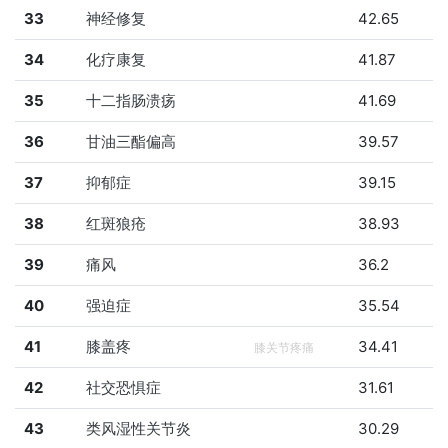
33
神经修复
42.65
34
化疗康复
41.87
35
十二指肠溃疡
41.69
36
甘油三酯偏高
39.57
37
抑郁症
39.15
38
红斑狼疮
38.93
39
痛风
36.2
40
强迫症
35.54
41
膝盖疼
34.41
膝关节疼痛
42
社交恐惧症
31.61
43
类风湿性关节炎
30.29