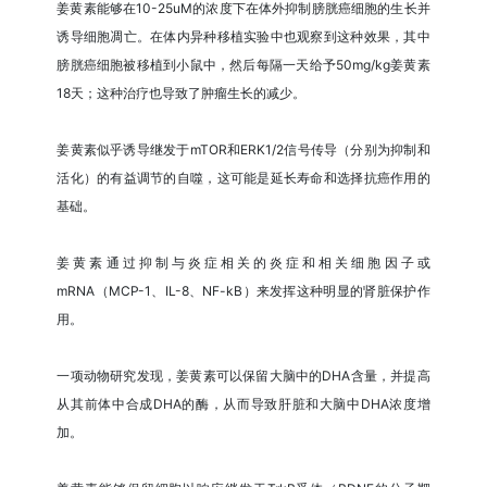
姜黄素能够在10-25uM的浓度下在体外抑制膀胱癌细胞的生长并
诱导细胞凋亡。在体内异种移植实验中也观察到这种效果，其中
膀胱癌细胞被移植到小鼠中，然后每隔一天给予50mg/kg姜黄素
18天；这种治疗也导致了肿瘤生长的减少。
姜黄素似乎诱导继发于mTOR和ERK1/2信号传导（分别为抑制和
活化）的有益调节的自噬，这可能是延长寿命和选择抗癌作用的
基础。
姜黄素通过抑制与炎症相关的炎症和相关细胞因子或
mRNA（MCP-1、IL-8、NF-kB）来发挥这种明显的肾脏保护作
用。
一项动物研究发现，姜黄素可以保留大脑中的DHA含量，并提高
从其前体中合成DHA的酶，从而导致肝脏和大脑中DHA浓度增
加。