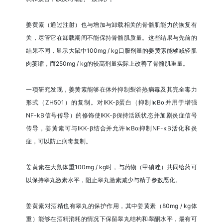
姜黄素（通过注射）也与增加与卸载相关的骨骼肌能力的恢复有
关，尽管它在卸载期间不能保持骨骼肌质量。这些结果与先前的
结果不同，显示大鼠中100mg / kg口服剂量的姜黄素能够减轻肌
肉萎缩，而250mg / kg的较高剂量实际上改善了骨骼肌重量。
一项研究发现，姜黄素能够在体外抑制裂谷热病毒及其完全毒力
形式（ZH501）的复制。对IKK-β蛋白（抑制IκBα并用于增强
NF-kB信号传导）的修饰使IKK-β保持活跃状态​​并加剧炎症信号
传导，姜黄素可与IKK-β结合并允许IκBα抑制NF-κB活化和炎
症，可以防止病毒复制。
姜黄素在大鼠体重100mg / kg时，与药物（甲硝唑）共同给药可
以保持睾丸激素水平，阻止睾丸激素减少与精子参数恶化。
姜黄素对酒精也有睾丸的保护作用，其中姜黄素（80mg / kg体
重）能够在酒精消耗的情况下保留睾丸结构和睾酮水平，最有可