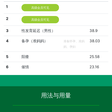
1
高级会员可见
2
高级会员可见
3
性发育延迟（男性）
38.9
4
备孕（准妈妈）
38.03
准备怀孕、准妈
妈、孕妇
5
阳痿
25.58
6
催情
23.16
用法与用量