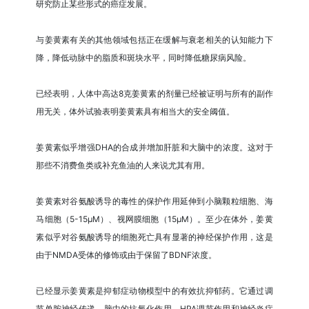
研究防止某些形式的癌症发展。
与姜黄素有关的其他领域包括正在缓解与衰老相关的认知能力下
降，降低动脉中的脂质和斑块水平，同时降低糖尿病风险。
已经表明，人体中高达8克姜黄素的剂量已经被证明与所有的副作
用无关，体外试验表明姜黄素具有相当大的安全阈值。
姜黄素似乎增强DHA的合成并增加肝脏和大脑中的浓度。这对于
那些不消费鱼类或补充鱼油的人来说尤其有用。
姜黄素对谷氨酸诱导的毒性的保护作用延伸到小脑颗粒细胞、海
马细胞（5-15μM）、视网膜细胞（15μM）。至少在体外，姜黄
素似乎对谷氨酸诱导的细胞死亡具有显著的神经保护作用，这是
由于NMDA受体的修饰或由于保留了BDNF浓度。
已经显示姜黄素是抑郁症动物模型中的有效抗抑郁药。它通过调
节单胺神经传递、脑中的抗氧化作用、HPA调节作用和神经炎症