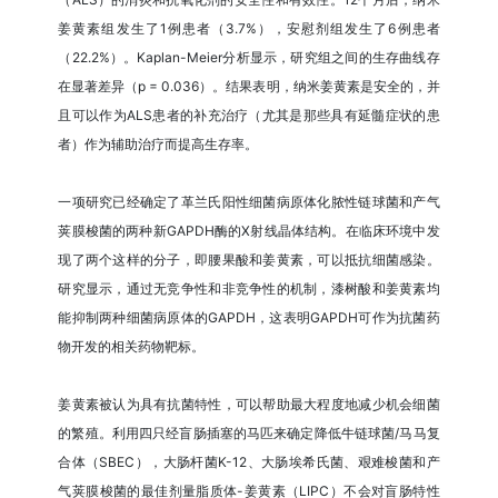
姜黄素组发生了1例患者（3.7%），安慰剂组发生了6例患者
（22.2%）。Kaplan-Meier分析显示，研究组之间的生存曲线存
在显著差异（p = 0.036）。结果表明，纳米姜黄素是安全的，并
且可以作为ALS患者的补充治疗（尤其是那些具有延髓症状的患
者）作为辅助治疗而提高生存率。
一项研究已经确定了革兰氏阳性细菌病原体化脓性链球菌和产气
荚膜梭菌的两种新GAPDH酶的X射线晶体结构。在临床环境中发
现了两个这样的分子，即腰果酸和姜黄素，可以抵抗细菌感染。
研究显示，通过无竞争性和非竞争性的机制，漆树酸和姜黄素均
能抑制两种细菌病原体的GAPDH，这表明GAPDH可作为抗菌药
物开发的相关药物靶标。
姜黄素被认为具有抗菌特性，可以帮助最大程度地减少机会细菌
的繁殖。利用四只经盲肠插塞的马匹来确定降低牛链球菌/马马复
合体（SBEC），大肠杆菌K-12、大肠埃希氏菌、艰难梭菌和产
气荚膜梭菌的最佳剂量脂质体-姜黄素（LIPC）不会对盲肠特性