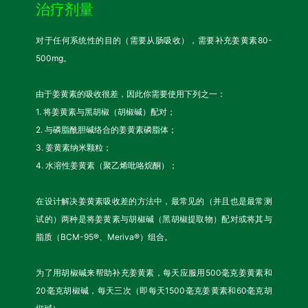
治疗剂量
对于任何系统性的目的（需要从肠吸收），需要补充姜黄素80-
500mg。
由于姜黄素的吸收很差，因此你需要使用下列之一：
1. 将姜黄素与黑胡椒（胡椒碱）配对；
2. 与磷脂酰胆碱络合的姜黄素磷脂体；
3. 姜黄素纳米颗粒；
4. 水溶性姜黄素（聚乙烯吡咯烷酮）；
在设计解决姜黄素吸收差的方法中，最常见的（并且也是最常测
试的）两种是将姜黄素与胡椒碱（黑胡椒提取物）配对或将其与
脂质（BCM-95®、Meriva®）组合。
为了用胡椒碱来帮助补充姜黄素，每天应服用500毫克姜黄素和
20毫克胡椒碱，每天三次（即每天1500毫克姜黄素和60毫克胡