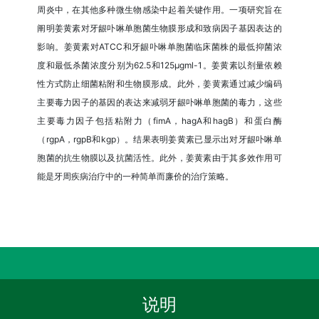
周炎中，在其他多种微生物感染中起着关键作用。一项研究旨在
阐明姜黄素对牙龈卟啉单胞菌生物膜形成和致病因子基因表达的
影响。姜黄素对ATCC和牙龈卟啉单胞菌临床菌株的最低抑菌浓
度和最低杀菌浓度分别为62.5和125μgml-1。姜黄素以剂量依赖
性方式防止细菌粘附和生物膜形成。此外，姜黄素通过减少编码
主要毒力因子的基因的表达来减弱牙龈卟啉单胞菌的毒力，这些
主要毒力因子包括粘附力（fimA，hagA和hagB）和蛋白酶
（rgpA，rgpB和kgp）。结果表明姜黄素已显示出对牙龈卟啉单
胞菌的抗生物膜以及抗菌活性。此外，姜黄素由于其多效作用可
能是牙周疾病治疗中的一种简单而廉价的治疗策略。
说明