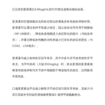
已注意到姜黄素以5.84μg/mL的IC50螯合超氧化物自由基。
姜黄素对巨噬细胞活化和炎症部位的募集具有有效的抑制作用。
姜黄素可以通过各种手段减少炎症；阻止促炎信号作用于细胞核
（NF-kB相关），降低免疫细胞进入炎症部位的能力（与粘连有
关），并通过降低炎性酶的活性来减少已存在的炎症的恶化（与
COX2、LOX相关）。
姜黄素与减少各种炎症信号有关，其中许多与关节炎和炎性关节
有关。当平均给药（大鼠200mg/kg）时，来自姜黄的姜黄素能
够更有效地抑制与关节炎中细胞因子释放相关的炎症，比吲哚美
辛更有效。
口服姜黄素似乎在减少膝骨关节炎症状方面非常有效，其效力与
其它高效补充剂如乳香锯缘青蟹或S-腺苷甲硫氨酸相当。