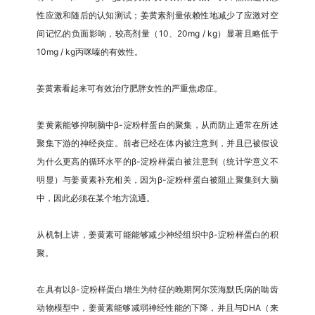
性应激和随后的认知测试；姜黄素剂量依赖性地减少了应激对空
间记忆的负面影响，较高剂量（10、20mg / kg）显著且略低于
10mg / kg丙咪嗪的有效性。
姜黄素看起来可有效治疗肥胖女性的严重焦虑症。
姜黄素能够抑制脑中β-淀粉样蛋白的聚集，从而防止通常在所述
聚集下游的神经炎症。前者已经在体内被注意到，并且已被假设
为什么更高的循环水平的β-淀粉样蛋白被注意到（统计学意义不
明显）与姜黄素补充相关，因为β-淀粉样蛋白被阻止聚集到大脑
中，因此必须在某个地方流通。
从机制上讲，姜黄素可能能够减少神经组织中β-淀粉样蛋白的积
聚。
在具有以β-淀粉样蛋白增生为特征的晚期阿尔茨海默氏病的啮齿
动物模型中，姜黄素能够减弱神经性能的下降，并且与DHA（来