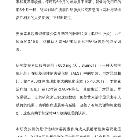
率和复发率较低，停药后6个月的差异并不显著，就像与使用它的
那6个月一样。这些影响在溃疡性结肠炎和克罗恩病（两种与肠道
炎症相关的人类疾病）中都出现过。
姜黄素看起来能够减少饮食诱导的肝脏脂肪（脂肪性肝炎），占
饮食的0.15％，这被认为是AMPK活化和PPARα诱导的继发因
素。
研究姜黄素口服补充剂（600 mg /天，Brainoil）（一种天然抗
氧化剂）在肌萎缩性侧索硬化症（ALS）中的功效。与对照组相
比，整个ALS群体表现出更大的氧化应激（p <0.001），姜黄素
治疗组（B组）在T2时运动AOPP降低，其值接近于对照组。尽
管需要进一步的研究来证实这些数据，但姜黄素治疗显示出令人
鼓舞的结果，表明疾病进展略有减慢，改善了有氧代谢和氧化损
伤，这也有助于加深对ALS致病机理的认识。
本研究的目的是评估纳米姜黄素作为成人肌萎缩性侧索硬化症
（ALS）的消炎和抗氧化剂的安全性和有效性。12个月后，纳米