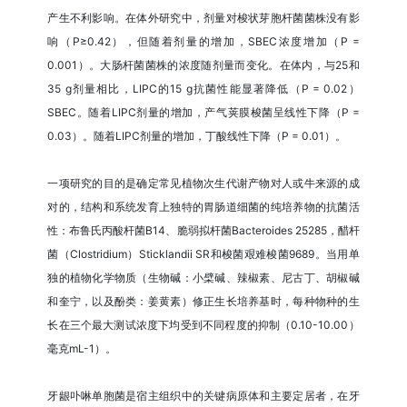
产生不利影响。在体外研究中，剂量对梭状芽胞杆菌菌株没有影
响（P≥0.42），但随着剂量的增加，SBEC浓度增加（P =
0.001）。大肠杆菌菌株的浓度随剂量而变化。在体内，与25和
35 g剂量相比，LIPC的15 g抗菌性能显著降低（P = 0.02）
SBEC。随着LIPC剂量的增加，产气荚膜梭菌呈线性下降（P =
0.03）。随着LIPC剂量的增加，丁酸线性下降（P = 0.01）。
一项研究的目的是确定常见植物次生代谢产物对人或牛来源的成
对的，结构和系统发育上独特的胃肠道细菌的纯培养物的抗菌活
性：布鲁氏丙酸杆菌B14、脆弱拟杆菌Bacteroides 25285，醋杆
菌（Clostridium）Sticklandii SR和梭菌艰难梭菌9689。当用单
独的植物化学物质（生物碱：小檗碱、辣椒素、尼古丁、胡椒碱
和奎宁，以及酚类：姜黄素）修正生长培养基时，每种物种的生
长在三个最大测试浓度下均受到不同程度的抑制（0.10-10.00）
毫克mL-1）。
牙龈卟啉单胞菌是宿主组织中的关键病原体和主要定居者，在牙