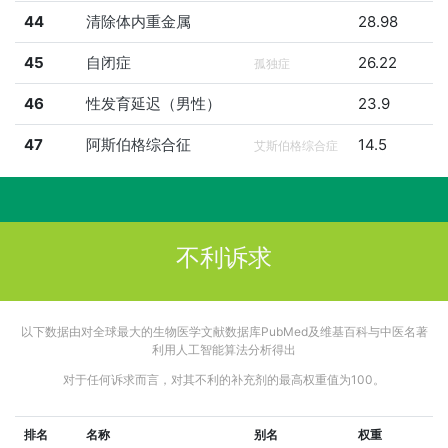
44
清除体内重金属
28.98
45
自闭症
26.22
孤独症
46
性发育延迟（男性）
23.9
47
阿斯伯格综合征
14.5
艾斯伯格综合症
不利诉求
以下数据由对全球最大的生物医学文献数据库PubMed及维基百科与中医名著
利用人工智能算法分析得出
对于任何诉求而言，对其不利的补充剂的最高权重值为100。
排名
名称
别名
权重