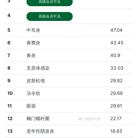
3
高级会员可见
4
高级会员可见
5
中耳炎
47.04
6
鼻窦炎
43.45
7
鼻炎
40.9
8
支原体感染
33.03
9
皮肤松弛
29.82
10
法令纹
29.69
11
眼袋
29.61
12
幽门螺杆菌
22.17
幽门螺旋杆菌
13
老年性阴道炎
18.63