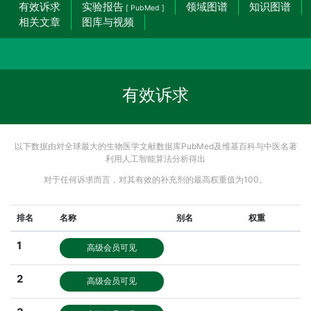
有效诉求
实验报告
领域图谱
知识图谱
[ PubMed ]
相关文章
图库与视频
有效诉求
以下数据由对全球最大的生物医学文献数据库PubMed及维基百科与中医名著
利用人工智能算法分析得出
对于任何诉求而言，对其有效的补充剂的最高权重值为100。
排名
名称
别名
权重
1
高级会员可见
2
高级会员可见