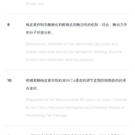
Wistar rats.
9
柚皮素抑制非酶糖化和醛糖还原酶活性的机制：结合、酶动力学
和分子对接分析。
Mechanistic inhibition of non-enzymatic glycation and
aldose reductase activity by naringenin: Binding, enzyme
kinetics and molecular docking analysis.
10
柑橘黄酮柚皮素对线粒体BKCa通道的调节是预防细胞损伤的潜
在途径。
Regulation of the Mitochondrial BK<sub>Ca</sub> Channel
by the Citrus Flavonoid Naringenin as a Potential Means of
Preventing Cell Damage.