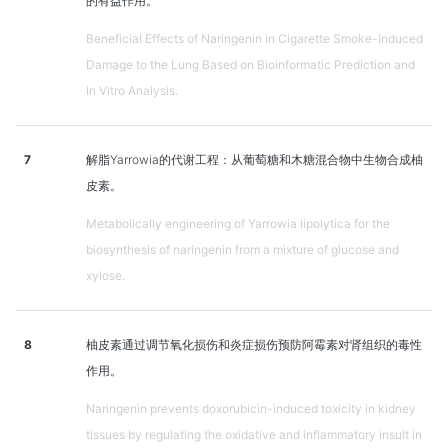
的有益作用。
Beneficial Effects of Naringenin in Cigarette Smoke-Induced
Damage to the Lung Based on Bioinformatic Prediction and
In Vitro Analysis.
7
解脂Yarrowia的代谢工程：从葡萄糖和木糖混合物中生物合成柚
皮素。
Metabolically engineering of Yarrowia lipolytica for the
biosynthesis of naringenin from a mixture of glucose and
xylose.
8
柚皮素通过调节氧化损伤和炎症损伤预防阿霉素对肾组织的毒性
作用。
Naringenin prevents doxorubicin-induced toxicity in kidney
tissues by regulating the oxidative and inflammatory insult in