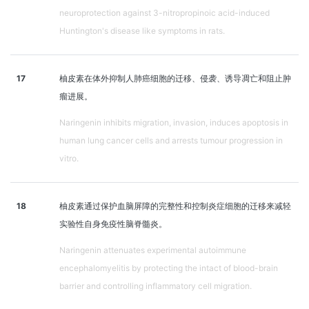
neuroprotection against 3-nitropropinoic acid-induced
Huntington's disease like symptoms in rats.
17
柚皮素在体外抑制人肺癌细胞的迁移、侵袭、诱导凋亡和阻止肿
瘤进展。
Naringenin inhibits migration, invasion, induces apoptosis in
human lung cancer cells and arrests tumour progression in
vitro.
18
柚皮素通过保护血脑屏障的完整性和控制炎症细胞的迁移来减轻
实验性自身免疫性脑脊髓炎。
Naringenin attenuates experimental autoimmune
encephalomyelitis by protecting the intact of blood-brain
barrier and controlling inflammatory cell migration.