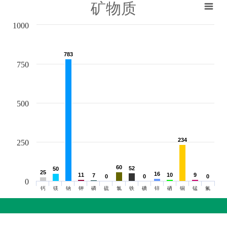
矿物质
1000
783
783
750
500
234
234
250
60
60
52
52
50
50
25
25
16
16
11
11
10
10
9
9
7
7
0
0
0
0
0
0
0
钙
镁
钠
钾
磷
硫
氯
铁
碘
锌
硒
铜
锰
氟