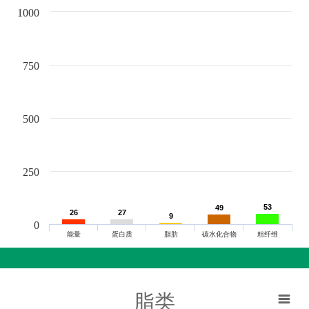
1000
750
500
250
53
53
49
49
26
26
27
27
9
9
0
能量
蛋白质
脂肪
碳水化合物
粗纤维
脂类