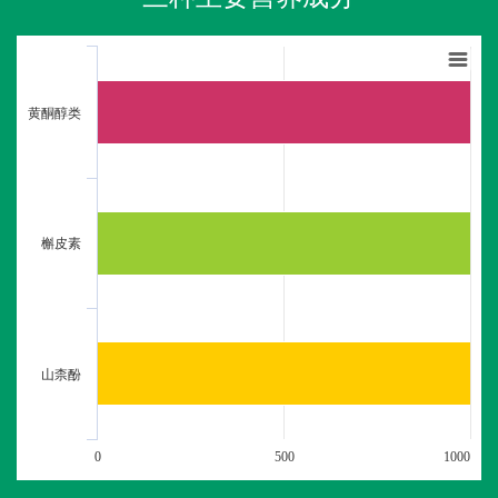
黄酮醇类
槲皮素
山柰酚
0
500
1000