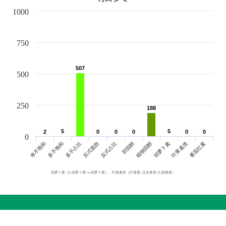
1000
750
507
507
500
250
188
188
5
5
5
5
2
2
0
0
0
0
0
0
0
0
0
0
0
单不饱和
胆固醇
反式脂肪
叶黄素类
多不饱和
植物固醇
反式占比
番茄红素
多不占比
胡萝卜素
胡萝卜素（β-胡萝卜素+α-胡萝卜素）、叶黄素类（叶黄素+玉米黄质+β-隐黄素）