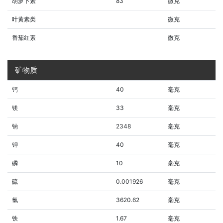
胡萝卜素
83
微克
叶黄素类
微克
番茄红素
微克
矿物质
钙
40
毫克
镁
33
毫克
钠
2348
毫克
钾
40
毫克
磷
10
毫克
硫
0.001926
毫克
氯
3620.62
毫克
铁
1.67
毫克