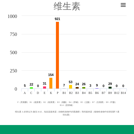
维生素
1000
921
921
750
500
250
154
154
53
53
31
31
29
29
24
24
26
26
22
22
7
7
9
9
5
5
3
3
0
0
0
0
0
0
0
0
0
A
C
D
E
K
P
B1
B2
B3
B4
B5
B6
B7
B9
B12
B14
P（类黄酮） B1（硫胺素） B2（核黄素） B3（烟酸） B4（胆碱） B5（泛酸） B7（生物素） B9（叶酸）
B14（甜菜碱）
维生素 A 的单位为 微克 RAE，包括直接来源（动物性食物中的视黄醇）和间接来源（植物性食物中的类胡萝卜素
转化量）