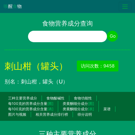
唤
醒
食
物
食物营养成分查询
食物名称
Go
刺山柑（罐头）
访问次数：9458
别名：刺山柑，罐头（U）
三种主要营养成分
食物酸碱性
食物功能性
每100克的营养成分含量
[图]
类黄酮细分成分
[图]
每100克的营养成分含量
[表]
类黄酮细分成分
[表]
菜谱
图片与视频
相关营养成分排行榜
得分说明
三种主要营养成分