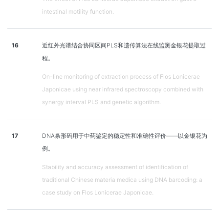
intestinal motility function.
16
近红外光谱结合协同区间PLS和遗传算法在线监测金银花提取过
程。
On-line monitoring of extraction process of Flos Lonicerae
Japonicae using near infrared spectroscopy combined with
synergy interval PLS and genetic algorithm.
17
DNA条形码用于中药鉴定的稳定性和准确性评价——以金银花为
例。
Stability and accuracy assessment of identification of
traditional Chinese materia medica using DNA barcoding: a
case study on Flos Lonicerae Japonicae.