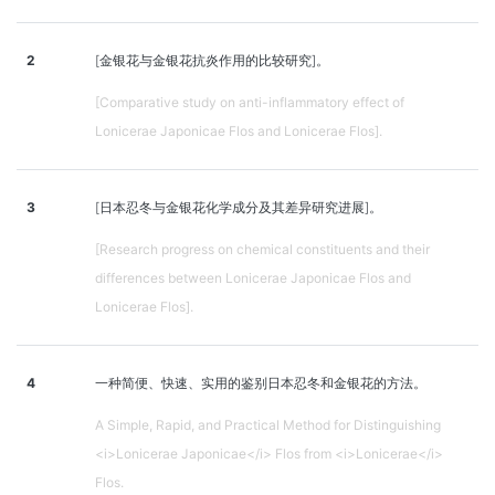
2
[金银花与金银花抗炎作用的比较研究]。
[Comparative study on anti-inflammatory effect of
Lonicerae Japonicae Flos and Lonicerae Flos].
3
[日本忍冬与金银花化学成分及其差异研究进展]。
[Research progress on chemical constituents and their
differences between Lonicerae Japonicae Flos and
Lonicerae Flos].
4
一种简便、快速、实用的鉴别日本忍冬和金银花的方法。
A Simple, Rapid, and Practical Method for Distinguishing
<i>Lonicerae Japonicae</i> Flos from <i>Lonicerae</i>
Flos.