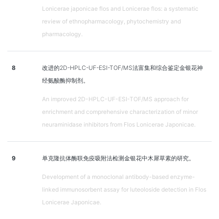
Lonicerae japonicae flos and Lonicerae flos: a systematic
review of ethnopharmacology, phytochemistry and
pharmacology.
8
改进的2D-HPLC-UF-ESI-TOF/MS法富集和综合鉴定金银花神
经氨酸酶抑制剂。
An improved 2D-HPLC-UF-ESI-TOF/MS approach for
enrichment and comprehensive characterization of minor
neuraminidase inhibitors from Flos Lonicerae Japonicae.
9
单克隆抗体酶联免疫吸附法检测金银花中木犀草素的研究。
Development of a monoclonal antibody-based enzyme-
linked immunosorbent assay for luteoloside detection in Flos
Lonicerae Japonicae.