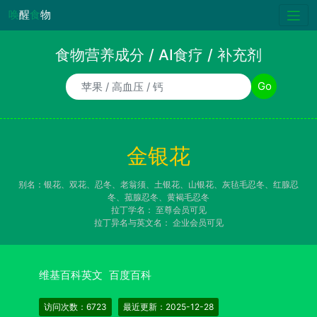
唤
醒
食
物
食物营养成分 / AI食疗 / 补充剂
食物/AI食疗诉求/补充剂名称
Go
金银花
别名：银花、双花、忍冬、老翁须、土银花、山银花、灰毡毛忍冬、红腺忍
冬、菰腺忍冬、黄褐毛忍冬
拉丁学名：
至尊会员可见
拉丁异名与英文名：
企业会员可见
维基百科英文
百度百科
访问次数：6723
最近更新：2025-12-28