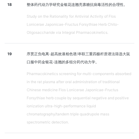
18
整体药代动力学研究金银花连翘壳寡糖抗病毒活性的合理性。
Study on the Rationality for Antiviral Activity of Flos
Lonicerae Japonicae-Fructus Forsythiae Herb Chito-
Oligosaccharide via Integral Pharmacokinetics.
19
序贯正负电离-超高效液相色谱/串联三重四极杆质谱法筛选大鼠
口服中药金银花-连翘的多组分药代动力学。
Pharmacokinetics screening for multi-components absorbed
in the rat plasma after oral administration of traditional
Chinese medicine Flos Lonicerae Japonicae-Fructus
Forsythiae herb couple by sequential negative and positive
ionization ultra-high-performance liquid
chromatography/tandem triple quadrupole mass
spectrometric detection.