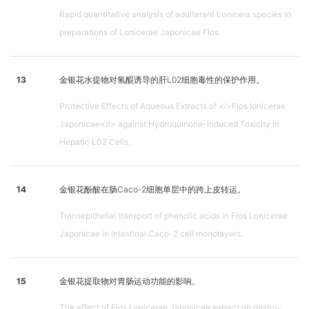
Rapid quantitative analysis of adulterant Lonicera species in
preparations of Lonicerae Japonicae Flos.
13
金银花水提物对氢醌诱导的肝L02细胞毒性的保护作用。
Protective Effects of Aqueous Extracts of <i>Flos lonicerae
Japonicae</i> against Hydroquinone-Induced Toxicity in
Hepatic L02 Cells.
14
金银花酚酸在肠Caco-2细胞单层中的跨上皮转运。
Transepithelial transport of phenolic acids in Flos Lonicerae
Japonicae in intestinal Caco-2 cell monolayers.
15
金银花提取物对胃肠运动功能的影响。
The effect of Flos Lonicerae Japonicae extract on gastro-