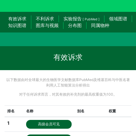
有效诉求
不利诉求
实验报告
领域图谱
[ PubMed ]
知识图谱
图库与视频
分布图
同属物种
有效诉求
以下数据由对全球最大的生物医学文献数据库PubMed及维基百科与中医名著
利用人工智能算法分析得出
对于任何诉求而言，对其有效的补充剂的最高权重值为100。
排名
名称
别名
权重
1
高级会员可见