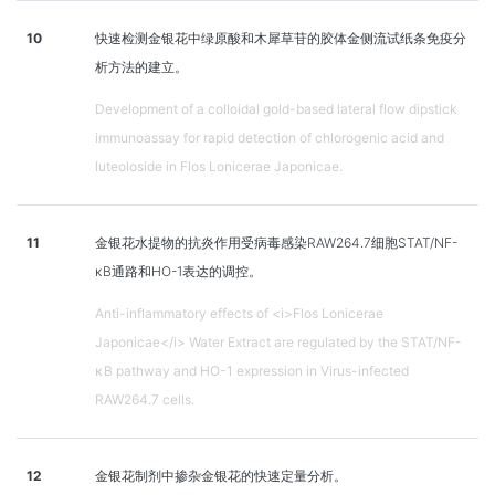
10
快速检测金银花中绿原酸和木犀草苷的胶体金侧流试纸条免疫分
析方法的建立。
Development of a colloidal gold-based lateral flow dipstick
immunoassay for rapid detection of chlorogenic acid and
luteoloside in Flos Lonicerae Japonicae.
11
金银花水提物的抗炎作用受病毒感染RAW264.7细胞STAT/NF-
κB通路和HO-1表达的调控。
Anti-inflammatory effects of <i>Flos Lonicerae
Japonicae</i> Water Extract are regulated by the STAT/NF-
κB pathway and HO-1 expression in Virus-infected
RAW264.7 cells.
12
金银花制剂中掺杂金银花的快速定量分析。