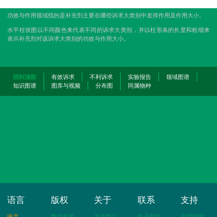
功效与作用领域指的是补充剂主要在哪些诉求大类别中发挥作用及作用大小。
水平柱状图以不同颜色来代表不同的诉求大类别，并以柱形条的长度和粗细来
表示补充剂对该诉求大类别的功效与作用大小。
回到顶部
有效诉求
不利诉求
实验报告
领域图谱
知识图谱
图库与视频
分布图
同属物种
语言
版权
关于
联系
支持
中文
数据来源
关于我们
电子邮箱
友情链接