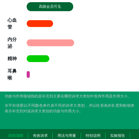
高级会员可见
心血
管
内分
泌
精神
耳鼻
喉
功效与作用领域指的是补充剂主要在哪些诉求大类别中发挥作用及作用大小。
水平柱状图以不同颜色来代表不同的诉求大类别，并以柱形条的长度和粗细来
表示补充剂对该诉求大类别的功效与作用大小。
回到顶部
有效诉求
用法与用量
特别说明
实验报告