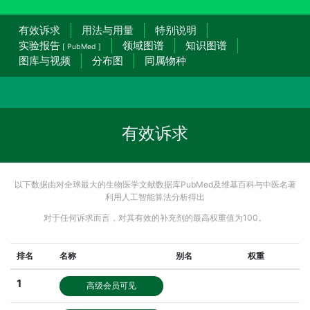
有效诉求
用法与用量
特别说明
实验报告
领域图谱
知识图谱
[ PubMed ]
图库与视频
分布图
同属物种
有效诉求
以下数据由对全球最大的生物医学文献数据库PubMed及维基百科与中医名著
利用人工智能算法分析得出
对于任何诉求而言，对其有效的补充剂的最高权重值为100。
排名
名称
别名
权重
1
高级会员可见