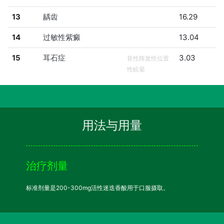
13
龋齿
16.29
14
过敏性紫癜
13.04
15
耳石症
3.03
良性阵发性位置
性眩晕
用法与用量
治疗剂量
标准剂量是200-300mg活性迷迭香酸用于口服摄取。