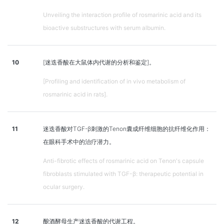
Unveiling the interaction profile of rosmarinic acid and its
bioactive substructures with serum albumin.
10
[迷迭香酸在大鼠体内代谢的分析和鉴定]。
[Profiling and identification of in vivo metabolism of
rosmarinic acid in rats].
11
迷迭香酸对TGF-β刺激的Tenon囊成纤维细胞的抗纤维化作用：
在眼科手术中的治疗潜力。
Anti-fibrotic effects of rosmarinic acid on Tenon's capsule
fibroblasts stimulated with TGF-β: therapeutic potential in
ocular surgery.
12
酿酒酵母生产迷迭香酸的代谢工程。