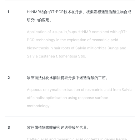
1
H-NMR结合qRT-PCR技术在丹参、板栗发根迷迭香酸生物合成
研究中的应用。
Application of <sup>1</sup>H-NMR combined with qRT-
PCR technology in the exploration of rosmarinic acid
biosynthesis in hair roots of Salvia miltiorrhiza Bunge and
Salvia castanea f. tomentosa Stib.
2
响应面法优化水酶法提取丹参中迷迭香酸的工艺。
Aqueous enzymatic extraction of rosmarinic acid from Salvia
officinalis: optimisation using response surface
methodology.
3
紫苏属植物咖啡酸和迷迭香酸的含量。
Caffeic acid and rosmarinic acid contents in genus Perilla.