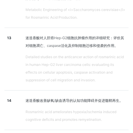
Metabolic Engineering of <i>Saccharomyces cerevisiae</i>
for Rosmarinic Acid Production.
13
迷迭香酸对人肝癌Hep-G2细胞抗肿瘤作用的详细研究：评价其
对细胞凋亡、caspase活化及抑制细胞迁移和侵袭的作用。
Detailed studies on the anticancer action of rosmarinic acid
in human Hep-G2 liver carcinoma cells: evaluating its
effects on cellular apoptosis, caspase activation and
suppression of cell migration and invasion.
14
迷迭香酸改善缺氧/缺血诱导的认知功能障碍并促进髓鞘再生。
Rosmarinic acid ameliorates hypoxia/ischemia induced
cognitive deficits and promotes remyelination.