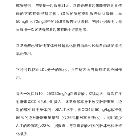
或安慰剂，与早餐一起服用21天。迷迭香酸看起来能够以剂量依
赖的方式有效抑制过敏，30％的安慰剂组报告症状缓解，而
50mg组和70mg组中的55.6％报告症状缓解。初步证据表明，每
日服用一次迷迭香酸看起来有助于过敏患者。
迷迭香酸已被证明在体外对超氧化物自由基和羟基自由基发挥抗
氧化作用。
它还可以防止LDL分子的氧化，并在这方面与番茄红素协同作
用。
每天一次口服10、25或50mg/kg迷迭香酸，持续两天，每次在注
射肝毒素CCl4后6小时摄入。迷迭香酸本身不改变肝脏重量（绝
对的或相对于身体的）和ALT水平，但CCl4后50mg/kg标准化
56％的绝对肝脏重量增加（仅26％相对重量变化），同时减少
ALT的峰值减少23％。据报道，与迷迭香酸相关的肝坏死和纤维
化减少。