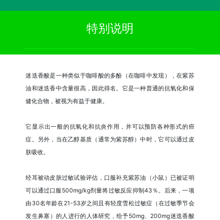
特别说明
迷迭香酸是一种类似于咖啡酸的多酚（在咖啡中发现），在紫苏
油和迷迭香中含量很高，因此得名。它是一种普通的抗氧化和保
健化合物，被视为有益于健康。
它显示出一般的抗氧化和抗炎作用，并可以预防各种形式的癌
症。另外，当在乙醇基质（通常为紫苏醇）中时，它可以通过皮
肤吸收。
经耳被动皮肤过敏试验评估，口服补充紫苏油（小鼠）已被证明
可以通过口服500mg/kg剂量将过敏反应抑制43％。后来，一项
由30名年龄在21-53岁之间且有轻度雪松过敏症（在过敏季节会
发生鼻塞）的人进行的人体研究，给予50mg、200mg迷迭香酸