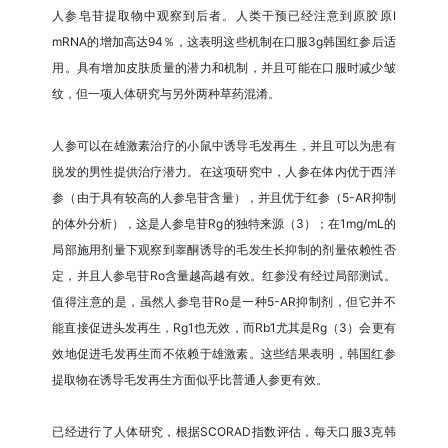
人参皂苷提取物中观察到后者。人类干预已经注意到原胶原I
mRNA的增加高达94％，这表明这些机制在口服3g韩国红参后适
用。具有增加皮肤质量的潜力和机制，并且可能在口服时减少皱
纹，但一项人体研究与另外两种草药混淆。
人参可以在雄激素治疗的小鼠中诱导毛发再生，并且可以为患有
脱发的男性提供治疗潜力。在这项研究中，人参在体内优于西洋
参（由于具有较高的人参皂苷含量），并且优于红参（5-AR抑制
的体外分析），这是人参皂苷Rg的独特来源（3）；在1mg/mL的
局部施用剂量下观察到睾酮诱导的毛发生长抑制的剂量依赖性否
定，并且人参皂苷Ro含量越高越有效。红参没有经过局部测试。
值得注意的是，虽然人参皂苷Ro是一种5-AR抑制剂，但它并不
能直接促进头发再生，Rg1也无效，而Rb1尤其是Rg（3）会更有
效地促进毛发再生而不依赖于雄激素。这些结果表明，韩国红参
提取物在诱导毛发再生方面似乎比普通人参更有效。
已经进行了人体研究，根据SCORAD指数评估，每天口服3克韩