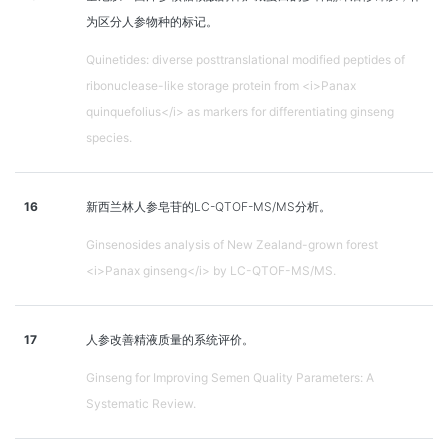
为区分人参物种的标记。
Quinetides: diverse posttranslational modified peptides of
ribonuclease-like storage protein from <i>Panax
quinquefolius</i> as markers for differentiating ginseng
species.
16
新西兰林人参皂苷的LC-QTOF-MS/MS分析。
Ginsenosides analysis of New Zealand-grown forest
<i>Panax ginseng</i> by LC-QTOF-MS/MS.
17
人参改善精液质量的系统评价。
Ginseng for Improving Semen Quality Parameters: A
Systematic Review.