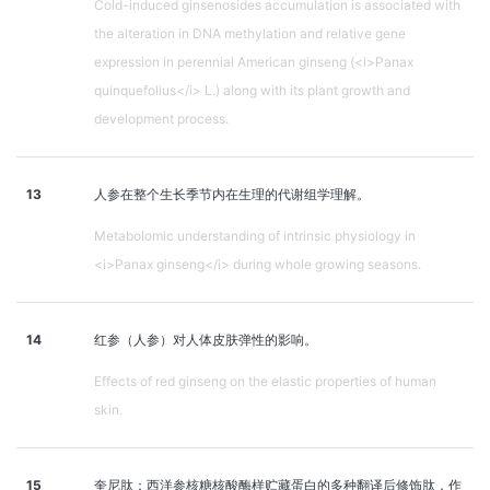
Cold-induced ginsenosides accumulation is associated with
the alteration in DNA methylation and relative gene
expression in perennial American ginseng (<i>Panax
quinquefolius</i> L.) along with its plant growth and
development process.
13
人参在整个生长季节内在生理的代谢组学理解。
Metabolomic understanding of intrinsic physiology in
<i>Panax ginseng</i> during whole growing seasons.
14
红参（人参）对人体皮肤弹性的影响。
Effects of red ginseng on the elastic properties of human
skin.
15
奎尼肽：西洋参核糖核酸酶样贮藏蛋白的多种翻译后修饰肽，作