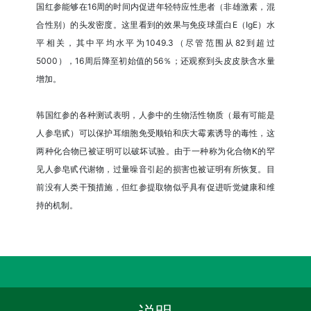
国红参能够在16周的时间内促进年轻特应性患者（非雄激素，混
合性别）的头发密度。这里看到的效果与免疫球蛋白E（IgE）水
平相关，其中平均水平为1049.3（尽管范围从82到超过
5000），16周后降至初始值的56％；还观察到头皮皮肤含水量
增加。
韩国红参的各种测试表明，人参中的生物活性物质（最有可能是
人参皂甙）可以保护耳细胞免受顺铂和庆大霉素诱导的毒性，这
两种化合物已被证明可以破坏试验。由于一种称为化合物K的罕
见人参皂甙代谢物，过量噪音引起的损害也被证明有所恢复。目
前没有人类干预措施，但红参提取物似乎具有促进听觉健康和维
持的机制。