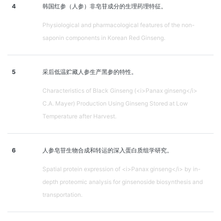
4
韩国红参（人参）非皂苷成分的生理药理特征。
Physiological and pharmacological features of the non-
saponin components in Korean Red Ginseng.
5
采后低温贮藏人参生产黑参的特性。
Characteristics of Black Ginseng (<i>Panax ginseng</i>
C.A. Mayer) Production Using Ginseng Stored at Low
Temperature after Harvest.
6
人参皂苷生物合成和转运的深入蛋白质组学研究。
Spatial protein expression of <i>Panax ginseng</i> by in-
depth proteomic analysis for ginsenoside biosynthesis and
transportation.