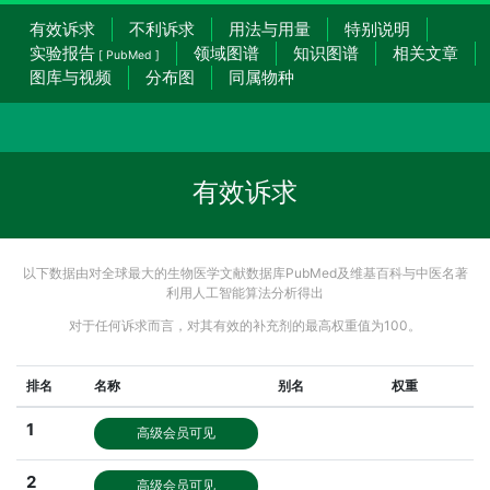
有效诉求
不利诉求
用法与用量
特别说明
实验报告
领域图谱
知识图谱
相关文章
[ PubMed ]
图库与视频
分布图
同属物种
有效诉求
以下数据由对全球最大的生物医学文献数据库PubMed及维基百科与中医名著
利用人工智能算法分析得出
对于任何诉求而言，对其有效的补充剂的最高权重值为100。
排名
名称
别名
权重
1
高级会员可见
2
高级会员可见