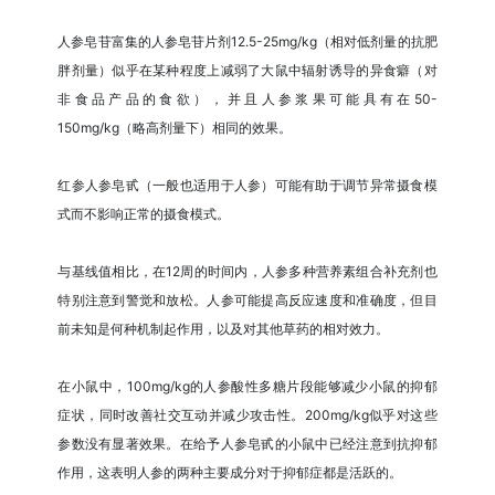
人参皂苷富集的人参皂苷片剂12.5-25mg/kg（相对低剂量的抗肥
胖剂量）似乎在某种程度上减弱了大鼠中辐射诱导的异食癖（对
非食品产品的食欲），并且人参浆果可能具有在50-
150mg/kg（略高剂量下）相同的效果。
红参人参皂甙（一般也适用于人参）可能有助于调节异常摄食模
式而不影响正常的摄食模式。
与基线值相比，在12周的时间内，人参多种营养素组合补充剂也
特别注意到警觉和放松。人参可能提高反应速度和准确度，但目
前未知是何种机制起作用，以及对其他草药的相对效力。
在小鼠中，100mg/kg的人参酸性多糖片段能够减少小鼠的抑郁
症状，同时改善社交互动并减少攻击性。200mg/kg似乎对这些
参数没有显著效果。在给予人参皂甙的小鼠中已经注意到抗抑郁
作用，这表明人参的两种主要成分对于抑郁症都是活跃的。