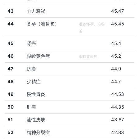
43
心力衰竭
45.47
44
备孕（准爸爸）
45.45
准备怀孕、准爸
爸
45
肾癌
45.4
46
眼睑黄色瘤
45.2
眼睑黄斑瘤
47
抗癌
44.9
48
少精症
44.7
49
慢性胃炎
44.53
50
肝癌
44.35
51
油性皮肤
43.67
52
精神分裂症
42.83