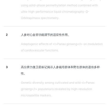
using solid-phase permethylation method combined with
ultra-high-performance liquid chromatography-Q-
Orbitrap/mass spectrometry.
2
人参对心血管功能调节的适应性作用。
Adaptogenic effects of <i>Panax ginseng</i> on modulation
of cardiovascular functions.
3
高分辨力微卫星标记揭示人参栽培群体和野生群体的遗传多样
性。
Genetic diversity among cultivated and wild <i>Panax
ginseng</i> populations revealed by high-resolution
microsatellite markers.