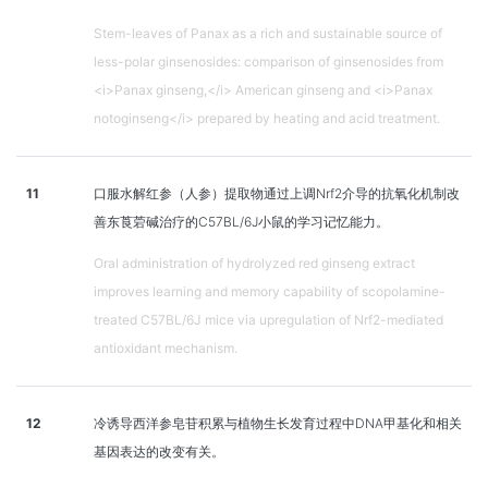
Stem-leaves of Panax as a rich and sustainable source of
less-polar ginsenosides: comparison of ginsenosides from
<i>Panax ginseng,</i> American ginseng and <i>Panax
notoginseng</i> prepared by heating and acid treatment.
11
口服水解红参（人参）提取物通过上调Nrf2介导的抗氧化机制改
善东莨菪碱治疗的C57BL/6J小鼠的学习记忆能力。
Oral administration of hydrolyzed red ginseng extract
improves learning and memory capability of scopolamine-
treated C57BL/6J mice via upregulation of Nrf2-mediated
antioxidant mechanism.
12
冷诱导西洋参皂苷积累与植物生长发育过程中DNA甲基化和相关
基因表达的改变有关。