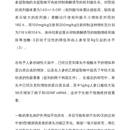
参提取物的水提取物可有效抑制睾酮诱导的前列腺生长。对照组
的前列腺体重为1.43+/-0.081（前列腺与体重比值较高，较高值
表示较大的前列腺）睾酮治疗使前列腺大小增加至对照的
160％，而100mg/kg注射和200mg/kg注射抑制这种增长至分别
为116％和104％。体外结果还显示抑制睾酮诱导的细胞增殖和激
肽释放酶-3启动子活性的降低和由人参皂苷Rg引起的水平
（3）。
在给予人参的雄性大鼠中，已经注意到睾丸中核酸水平的增加和
蛋白质合成的增加，以及在人参的乙醇提取物中提高了年轻大鼠
幼崽的性腺重量（提到的两个韩国文件）。在最近的研究中，睾
丸中已经注意到增加的蛋白质合成，其中1g/kg人参口服给大鼠
56天增加了精子和GDNF mRNA，这对于生精干细胞维持很重
要。
一般的睾丸保护作用似乎也存在，并且可能有助于在90天的过程
中使II型糖尿病患者的睾丸功能正常化。根据一项大鼠研究，将红