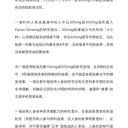
伤后的线粒体活性。
一项针对人类在健康年轻人中以200mg或400mg急性摄入
Panax Ginseng的研究指出，200mg能够减少与长时间（4小
时）心理测试相关的情绪下降，并且400mg诱导平静状态。当比
较第一剂量与连续日剂量至第8天时，没有显著不同的效果，表明
没有耐受性或积聚效果。
另一项使用较低剂量100mg或200mg的研究发现，在8周的过程
中，II型糖尿病患者的情绪得到改善；这可能是改善血糖水平的继
发因素。一项在更年期使用人参的研究没有注意到更年期症状的
全球缓解，但确实注意到在16周的时间内抑郁、健康和“健康”的
主观评价显著改善。
一项使用人参多种营养素配方的研究显示，全面改善警觉性和放
松性（安慰剂和人参均得到改善，但人参的效果明显更好）。证
据表明，对于那些偏离“正常”基线值的人来说，人参的影响可能