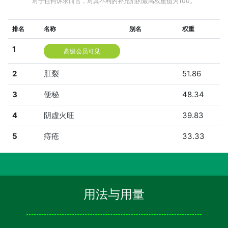
对于任何诉求而言，对其不利的补充剂的最高权重值为100。
排名
名称
别名
权重
1
高级会员可见
2
肛裂
51.86
3
便秘
48.34
4
阴虚火旺
39.83
5
痔疮
33.33
用法与用量