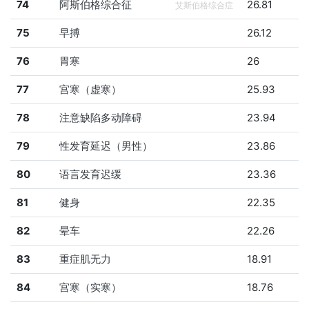
74
阿斯伯格综合征
26.81
艾斯伯格综合症
75
早搏
26.12
76
胃寒
26
77
宫寒（虚寒）
25.93
78
注意缺陷多动障碍
23.94
79
性发育延迟（男性）
23.86
80
语言发育迟缓
23.36
81
健身
22.35
82
晕车
22.26
83
重症肌无力
18.91
84
宫寒（实寒）
18.76