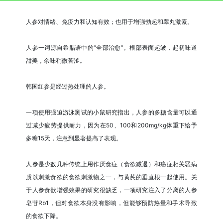
人参对情绪、免疫力和认知有效；也用于增强勃起和睾丸激素。
人参一词源自希腊语中的“全部治愈”。根部表面起皱，起初味道
甜美，余味稍微苦涩。
韩国红参是经过热处理的人参。
一项使用强迫游泳测试的小鼠研究指出，人参的多糖含量可以通
过减少疲劳提供耐力，因为在50、100和200mg/kg体重下给予
多糖15天，注意到显著提高了表现。
人参是少数几种传统上用作厌食症（食欲减退）和癌症相关恶病
质以刺激食欲的食欲刺激物之一，与黄芪的垂直根一起使用。关
于人参食欲增强效果的研究很缺乏，一项研究注入了分离的人参
皂苷Rb1，但对食欲本身没有影响，但能够预防热量和手术导致
的食欲下降。