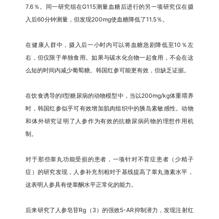
7.6％。同一研究组在G115测量血糖后进行的另一项研究仅在摄
入后60分钟测量，但发现200mg使血糖降低了11.5％。
在健康人群中，摄入后一小时内可以将血糖急剧降低至10％左
右，但仅限于单独食用。如果与碳水化合物一起食用，不会在这
么短的时间内减少葡萄糖。韩国红参可能更有效，但缺乏证据。
在饮食诱导的II型糖尿病的动物模型中，当以200mg/kg体重喂养
时，韩国红参似乎可有效增加肌肉组织中的胰岛素敏感性。动物
和体外研究证明了人参作为有效的抗糖尿病药物的理想作用机
制。
对于那些睾丸功能受损的患者，一项针对不育症患者（少精子
症）的研究发现，人参补充剂相对于基线提高了睾丸激素水平，
这表明人参具有使睾酮水平正常化的能力。
后来研究了人参皂苷Rg（3）的强效5-AR抑制潜力，发现注射红