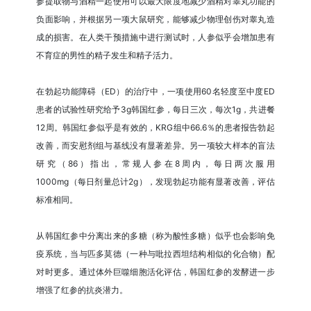
参提取物与酒精一起使用可以最大限度地减少酒精对睾丸功能的
负面影响，并根据另一项大鼠研究，能够减少物理创伤对睾丸造
成的损害。在人类干预措施中进行测试时，人参似乎会增加患有
不育症的男性的精子发生和精子活力。
在勃起功能障碍（ED）的治疗中，一项使用60名轻度至中度ED
患者的试验性研究给予3g韩国红参，每日三次，每次1g，共进餐
12周。韩国红参似乎是有效的，KRG组中66.6％的患者报告勃起
改善，而安慰剂组与基线没有显著差异。另一项较大样本的盲法
研究（86）指出，常规人参在8周内，每日两次服用
1000mg（每日剂量总计2g），发现勃起功能有显著改善，评估
标准相同。
从韩国红参中分离出来的多糖（称为酸性多糖）似乎也会影响免
疫系统，当与匹多莫德（一种与吡拉西坦结构相似的化合物）配
对时更多。通过体外巨噬细胞活化评估，韩国红参的发酵进一步
增强了红参的抗炎潜力。