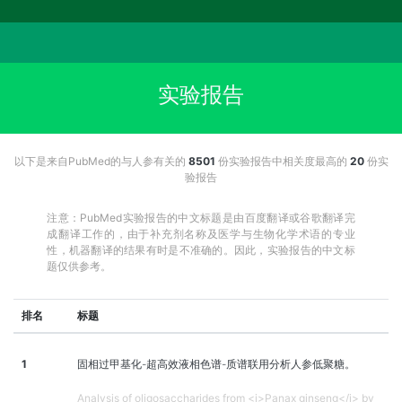
实验报告
以下是来自PubMed的与人参有关的
8501
份实验报告中相关度最高的
20
份实
验报告
注意：PubMed实验报告的中文标题是由百度翻译或谷歌翻译完
成翻译工作的，由于补充剂名称及医学与生物化学术语的专业
性，机器翻译的结果有时是不准确的。因此，实验报告的中文标
题仅供参考。
排名
标题
1
固相过甲基化-超高效液相色谱-质谱联用分析人参低聚糖。
Analysis of oligosaccharides from <i>Panax ginseng</i> by