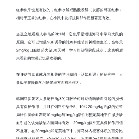
红参似乎也是有效的，红参水解或醋酸发酵（发酵的韩国红参）
相对于正常的红参，在小鼠中发挥抗抑郁作用显著更有效。
当孤立地观察人参皂甙Rb1时，它似乎是增强海马中学习大鼠的
原因。它可以增强NGF诱导的雏鸡神经节的神经突生长，当每天
2mg/kg口服给药大鼠30天时，学习的获得阶段减少，这表明后
来看到的增强记忆是次要的。
在评估与毒素或衰老相关的学习缺陷（认知衰退）的研究中，人
参似乎在降低学习缺陷率方面有所作为。
韩国红参复方人参皂苷Rg3的口服给药对动物脑缺血引起的损伤
具有保护作用，并且在饲料中给予5、10和20mg/kg Rg3的短暂
局灶性脑缺血发现10mg/kg与1mg/kg活性对照尼莫地平在减少缺
血引起的认知缺陷方面同样有效，20mg/kg似乎更具保护作用但
不显著。在20mg/kg和尼莫地平中，海马体内梗塞体积的百分比
降低至相似程度，约为20.1+/-2.8％，这表明Rg3可能改善脑损