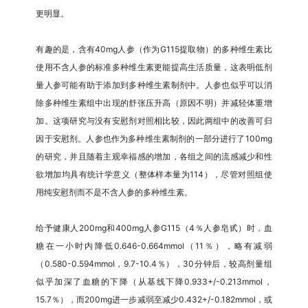
更明显。
有趣的是，含有40mg人参（作为G115提取物）的多种维生素比
使用不含人参的标准多种维生素更能提高生活质量，这表明低剂
量人参可能有助于添加到多种维生素制剂中。人参也似乎可以消
除多种维生素组中出现的舒张压升高（原因不明）并减轻体重增
加。这项研究与没有安慰剂对照相比较，因此两组中的改善可归
因于安慰剂。人参也作为多种维生素制剂的一部分进行了100mg
的研究，并且随着主观幸福感的增加，各组之间的流感减少和性
欲增加均具有统计学意义（整体样本量为114），尽管对照组使
用纯安慰剂而不是不含人参的多种维生素。
给予健康人200mg和400mg人参G115（4％人参皂甙）时，血
糖在一小时内降低0.646-0.664mmol（11％），略有减弱
（0.580-0.594mmol，9.7-10.4％），30分钟后，较高剂量组
似乎加深了血糖的下降（从基线下降0.933+/-0.213mmol，
15.7％），而200mg进一步减弱至减少0.432+/-0.182mmol，或