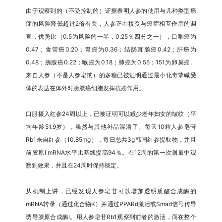
由于观察到的（不受控制的）证据表明人参的使用与几种类型癌
症的风险降低超过2倍有关，人参正在接受与癌症相互作用的调
查，优势比（0.5为风险的一半，0.25％四分之一），口咽癌为
0.47；食管癌0.20；胃癌为0.36；结肠直肠癌0.42；肝癌为
0.48；胰腺癌0.22；喉癌为0.18；肺癌为0.55；151为卵巢癌。
来自人参（不是人参皂甙）的多糖已被证明通过最小化毒蕈碱受
体的表达在体外对膀胱癌细胞发挥抗癌作用。
口服摄入红参24周以上，已被证明可以减少老年妇女的皱纹（平
均年龄51.9岁），虽然与其他补品混淆了。每天10粒人参皂苷
Rb1来自红参（10.85mg），每日总共3g韩国红参提取物，并且
前胶原I mRNA水平比基线提高94％。在12周的第一次测量中观
察到效果，并且在24周时保持稳定。
从机制上讲，已经发现人参皂苷可以增加透明质酸合成酶的
mRNA转录（通过化合物K）并通过PPARd激活或Smad信号传导
诱导胶原合成酶I。用人参皂苷Rb1观察到前者的激活，而在整个