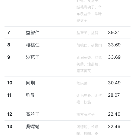
野莓、复盆子、
绒毛悬钩子、华
东覆盆子、掌叶
覆盆子
7
益智仁
39.31
益智子、益智
8
核桃仁
33.69
胡桃仁、胡桃肉
9
沙苑子
33.69
背扁黄耆、沙苑
蒺藜、潼蒺藜、
扁茎黄芪
10
问荆
30.49
笔头菜
11
狗脊
28.07
金毛狗脊、金丝
毛、扶筋
12
菟丝子
22.46
南方菟丝子
13
桑螵蛸
22.46
团螵蛸、长螵
蛸、蜱蛸、桑