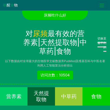
唤
醒
食
物
尿频吃什么好
对
尿频
最有效的营
切换至
养素|天然提取物|中
最不利
的
草药|食物
以下数据由对全球最大的生物医学文献数据库PubMed及维基百科与中医名著
利用人工智能算法分析得出
访问次数：10504
天然提
营养素
中草药
食物
取物