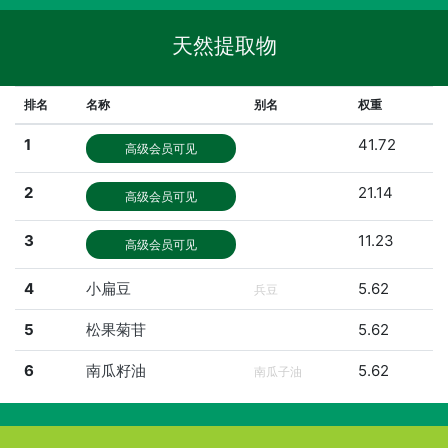
天然提取物
排名
名称
别名
权重
1
41.72
高级会员可见
2
21.14
高级会员可见
3
11.23
高级会员可见
4
小扁豆
5.62
兵豆
5
松果菊苷
5.62
6
南瓜籽油
5.62
南瓜子油