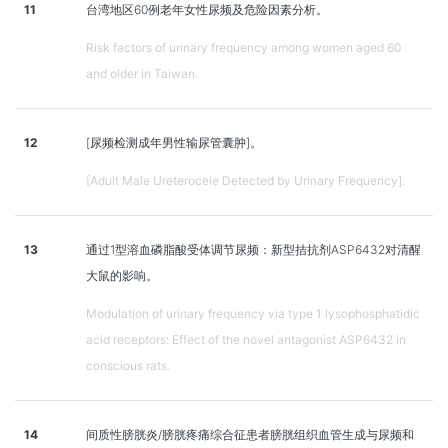
11
台湾地区60例老年女性尿频及危险因素分析。
Risk factors of urinary frequency among women aged 60
and older in Taiwan.
12
[尿频检测成年男性输尿管囊肿]。
[Adult Male Ureterocele Detected by Urinary Frequency].
13
通过1型溶血磷脂酸受体调节尿频：新型拮抗剂ASP6432对清醒
大鼠的影响。
Modulation of urinary frequency via type 1 lysophosphatidic
acid receptors: Effect of the novel antagonist ASP6432 in
conscious rats.
14
间质性膀胱炎/膀胱疼痛综合征患者膀胱组织血管生成与尿频和