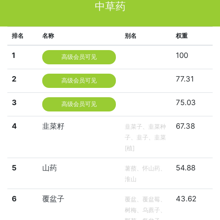
中草药
排名
名称
别名
权重
1
100
高级会员可见
2
77.31
高级会员可见
3
75.03
高级会员可见
4
韭菜籽
67.38
韭菜子、韭菜种
子、韭子、韭菜
[植]
5
山药
54.88
薯蓣、怀山药、
淮山
6
覆盆子
43.62
覆盆、覆盆莓、
树梅、乌藨子、