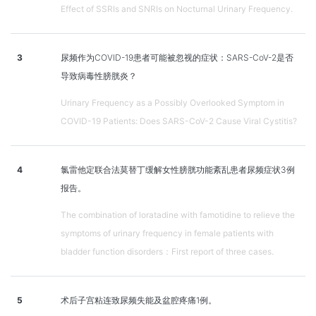
Effect of SSRIs and SNRIs on Nocturnal Urinary Frequency.
3
尿频作为COVID-19患者可能被忽视的症状：SARS-CoV-2是否
导致病毒性膀胱炎？
Urinary Frequency as a Possibly Overlooked Symptom in
COVID-19 Patients: Does SARS-CoV-2 Cause Viral Cystitis?
4
氯雷他定联合法莫替丁缓解女性膀胱功能紊乱患者尿频症状3例
报告。
The combination of loratadine with famotidine to relieve the
symptoms of urinary frequency in female patients with
bladder function disorders：First report of three cases.
5
术后子宫粘连致尿频失能及盆腔疼痛1例。