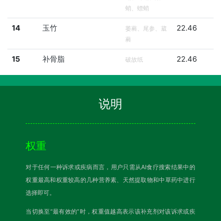
蛸、螵蛸
14
玉竹
22.46
萎蕤、尾参、葳
蕤
15
补骨脂
22.46
破故纸
说明
权重
对于任何一种诉求或疾病而言，用户只需从AI食疗搜索结果中的
权重最高和权重较高的几种营养素、天然提取物和中草药中进行
选择即可。
当切换至“最有效的”时，权重值越高表示该补充剂对该诉求或疾