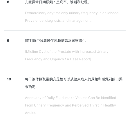
8
儿童异常日间尿频：患病率、诊断和处理。
Extraordinary daytime only urinary frequency in childhood:
Prevalence, diagnosis, and management.
9
[前列腺中线囊肿伴尿频增高及尿急1例]。
[Midline Cyst of the Prostate with Increased Urinary
Frequency and Urgency : A Case Report].
10
每日液体摄取量的充足性可以从健康成人的尿频和感觉到的口渴
来确定。
Adequacy of Daily Fluid Intake Volume Can Be Identified
From Urinary Frequency and Perceived Thirst in Healthy
Adults.