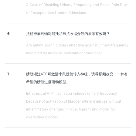
A Case of Disabling Urinary Frequency and Pelvic Pain Due
to Postoperative Uterine Adhesions.
6
抗精神病药物对阿托品抵抗收缩介导的尿频有效吗？
Are antimuscarinic drugs effective against urinary frequency
mediated by atropine-resistant contractions?
7
膀胱灌注ATP可激活小鼠膀胱传入神经，诱导尿频改变：一种有
希望的膀胱过度活动模型。
Intravesical ATP instillation induces urinary frequency
because of activation of bladder afferent nerves without
inflammatory changes in mice: A promising model for
overactive bladder.