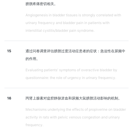
膀胱疼痛密切相关。
Angiogenesis in bladder tissues is strongly correlated with
urinary frequency and bladder pain in patients with
interstitial cystitis/bladder pain syndrome.
15
通过问卷调查评估膀胱过度活动症患者的症状：急迫性在尿频中
的作用。
Evaluating patients' symptoms of overactive bladder by
questionnaire: the role of urgency in urinary frequency.
16
丙肾上腺素对盆腔静脉淤血和尿频大鼠膀胱活动影响的机制。
Mechanisms underlying the effects of propiverine on bladder
activity in rats with pelvic venous congestion and urinary
frequency.