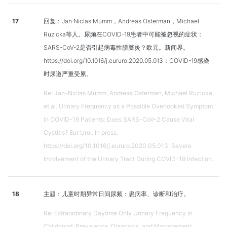
17
回复：Jan Niclas Mumm，Andreas Osterman，Michael
Ruzicka等人。尿频在COVID-19患者中可能被忽视的症状：
SARS-CoV-2是否引起病毒性膀胱炎？欧元。新闻界。
https://doi.org/10.1016/j.eururo.2020.05.013：COVID-19感染
时尿道严重受累。
Re: Jan-Niclas Mumm, Andreas Osterman, Michael Ruzicka,
et al. Urinary Frequency as a Possible Overlooked Symptom
in COVID-19 Patients: Does SARS-CoV-2 Cause Viral
Cystitis? Eur Urol. In press.
https://doi.org/10.1016/j.eururo.2020.05.013: Severe
Involvement of the Urinary Tract During COVID-19 Infection.
18
主题：儿童时期异常日间尿频：患病率、诊断和治疗。
Re: Extraordinary Daytime Only Urinary Frequency in
Childhood: Prevalence, Diagnosis, and Management.