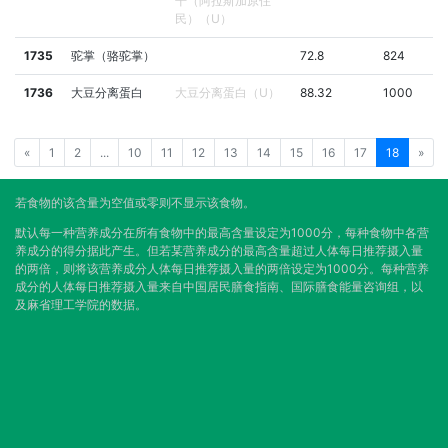
干（阿拉斯加原住
民）（U）
1735
驼掌（骆驼掌）
72.8
824
1736
大豆分离蛋白
大豆分离蛋白（U）
88.32
1000
«
1
2
...
10
11
12
13
14
15
16
17
18
»
若食物的该含量为空值或零则不显示该食物。
默认每一种营养成分在所有食物中的最高含量设定为1000分，每种食物中各营
养成分的得分据此产生。但若某营养成分的最高含量超过人体每日推荐摄入量
的两倍，则将该营养成分人体每日推荐摄入量的两倍设定为1000分。每种营养
成分的人体每日推荐摄入量来自中国居民膳食指南、国际膳食能量咨询组，以
及麻省理工学院的数据。