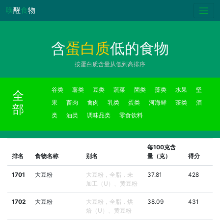
唤
醒
食
物
含
蛋白质
低的食物
按蛋白质含量从低到高排序
谷类
薯类
豆类
蔬菜
菌类
藻类
水果
坚
全
果
畜肉
禽肉
乳类
蛋类
河海鲜
茶类
酒
部
类
油类
调味品类
零食饮料
每100克含
排名
食物名称
别名
量（克）
得分
1701
大豆粉
大豆粉，全脂，未
37.81
428
加工（U）、黄豆粉
1702
大豆粉
大豆粉，全脂，烘
38.09
431
焙（U）、黄豆粉