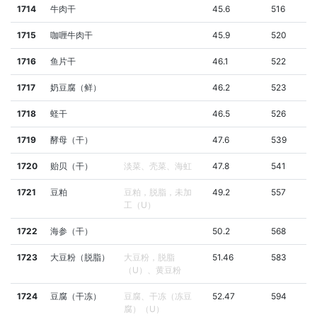
1714
牛肉干
45.6
516
1715
咖喱牛肉干
45.9
520
1716
鱼片干
46.1
522
1717
奶豆腐（鲜）
46.2
523
1718
蛏干
46.5
526
1719
酵母（干）
47.6
539
1720
贻贝（干）
淡菜、壳菜、海虹
47.8
541
1721
豆粕
豆粕，脱脂，未加
49.2
557
工（U）
1722
海参（干）
50.2
568
1723
大豆粉（脱脂）
大豆粉，脱脂
51.46
583
（U）、黄豆粉
1724
豆腐（干冻）
豆腐、干冻（冻豆
52.47
594
腐）（U）