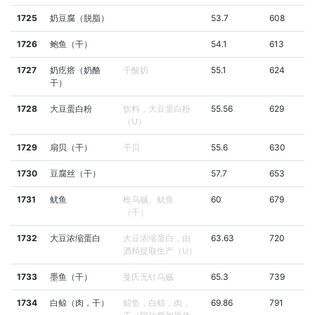
1725
奶豆腐（脱脂）
53.7
608
1726
鲍鱼（干）
54.1
613
1727
奶疙瘩（奶酪
干酸奶
55.1
624
干）
1728
大豆蛋白粉
饮料，大豆蛋白粉
55.56
629
（U）
1729
扇贝（干）
干贝
55.6
630
1730
豆腐丝（干）
57.7
653
1731
鱿鱼
枪乌贼、鱿鱼
60
679
（干）
1732
大豆浓缩蛋白
大豆浓缩蛋白，由
63.63
720
酒精提取生产（U）
1733
墨鱼（干）
曼氏无针乌贼
65.3
739
1734
白鲸（肉，干）
鲸鱼，白鲸，肉，
69.86
791