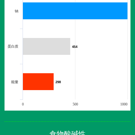
钠
蛋白质
454
454
能量
298
298
0
500
1000
食物酸碱性