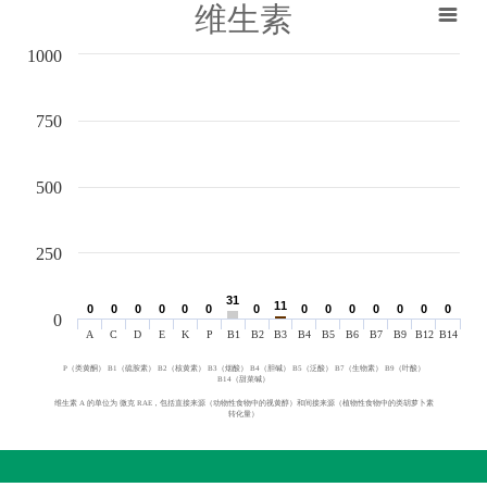
维生素
1000
750
500
250
31
31
11
11
0
0
0
0
0
0
0
0
0
0
0
0
0
0
0
0
0
0
0
0
0
0
0
0
0
0
0
0
0
A
C
D
E
K
P
B1
B2
B3
B4
B5
B6
B7
B9
B12
B14
P（类黄酮） B1（硫胺素） B2（核黄素） B3（烟酸） B4（胆碱） B5（泛酸） B7（生物素） B9（叶酸）
B14（甜菜碱）
维生素 A 的单位为 微克 RAE，包括直接来源（动物性食物中的视黄醇）和间接来源（植物性食物中的类胡萝卜素
转化量）