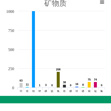
矿物质
1000
750
500
250
208
208
75
75
74
74
63
63
38
38
16
16
11
11
8
8
3
3
1
1
0
0
0
0
0
0
0
钙
镁
钠
钾
磷
硫
氯
铁
碘
锌
硒
铜
锰
氟