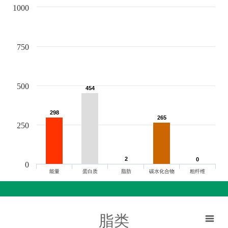
1000
750
500
454
454
298
298
265
265
250
2
2
0
0
0
能量
蛋白质
脂肪
碳水化合物
粗纤维
脂类