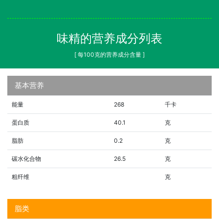
味精的营养成分列表
[ 每100克的营养成分含量 ]
基本营养
能量
268
千卡
蛋白质
40.1
克
脂肪
0.2
克
碳水化合物
26.5
克
粗纤维
克
脂类