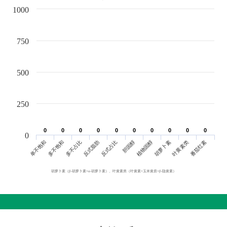
1000
750
500
250
0
0
0
0
0
0
0
0
0
0
0
0
0
0
0
0
0
0
0
0
0
单不饱和
胆固醇
反式脂肪
叶黄素类
多不饱和
植物固醇
反式占比
番茄红素
多不占比
胡萝卜素
胡萝卜素（β-胡萝卜素+α-胡萝卜素）、叶黄素类（叶黄素+玉米黄质+β-隐黄素）