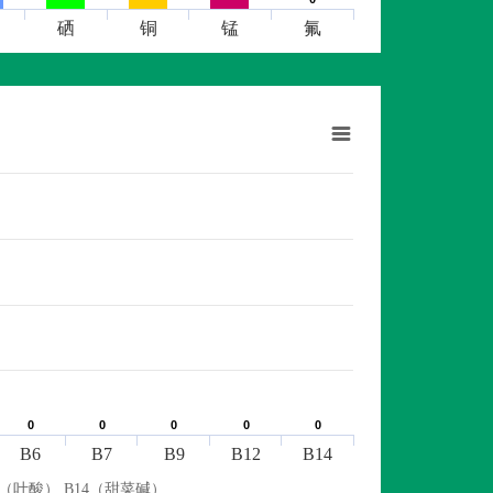
硒
铜
锰
氟
0
0
0
0
0
0
0
0
0
0
B6
B7
B9
B12
B14
9（叶酸） B14（甜菜碱）