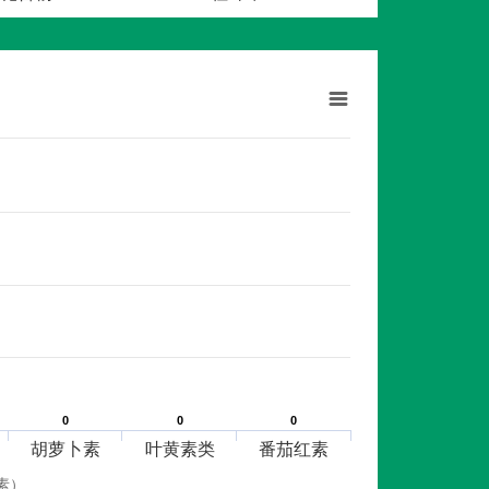
0
0
0
0
0
0
胡萝卜素
叶黄素类
番茄红素
素）