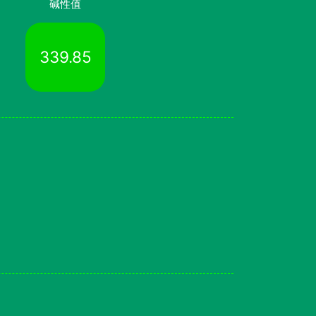
碱性值
339.85