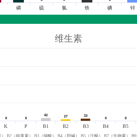
磷
硫
氯
铁
碘
锌
维生素
42
42
33
33
27
27
0
0
0
0
0
0
0
0
K
P
B1
B2
B3
B4
B5
） B2（核黄素） B3（烟酸） B4（胆碱） B5（泛酸） B7（生物素） B