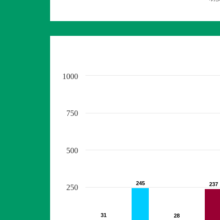
1000
750
500
245
245
237
237
250
31
31
28
28