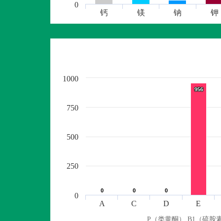
0
钙
镁
钠
钾
1000
956
956
750
500
250
0
0
0
0
0
0
0
A
C
D
E
P（类黄酮） B1（硫胺素