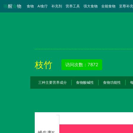
唤
醒
食
物
食物
（当前）
AI食疗
补充剂
营养工具
强大食物
全能食物
至尊补
枝竹
访问次数：7872
三种主要营养成分
食物酸碱性
食物功能性
维生素E