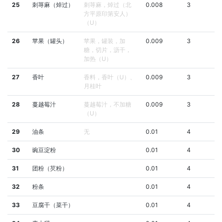
25
刺荨麻（焯过）
刺荨麻，焯过（北
0.008
3
方平原印第安人）
（U）
26
苹果（罐头）
苹果，罐装，加
0.009
3
糖，切片，沥干，
加热（U）
27
香叶
香料，香叶（U）、
0.009
3
月桂叶
28
蔓越莓汁
蔓越莓汁，不加糖
0.009
3
（U）
29
油条
无
0.01
4
30
豌豆淀粉
0.01
4
31
团粉（芡粉）
0.01
4
32
粉条
0.01
4
33
豆腐干（菜干）
0.01
4