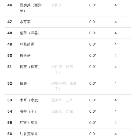
46
豆瓣菜（西洋
水田芥
0.01
4
菜）
47
水芹菜
0.01
4
48
菊芋（洋姜）
0.01
4
49
球茎茴香
0.01
4
50
猴头菇
0.01
4
51
松蘑（松茸）
松口蘑、松蘑
0.01
4
（干）
52
榛蘑
假蜜环菌、榛蘑
0.01
4
（干）
53
木耳（水发）
黑木耳、云耳
0.01
4
54
海带（干）
江白菜、昆布
0.01
4
55
红富士苹果
0.01
4
56
红香蕉苹果
0.01
4