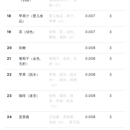
级（U）
18
苹果汁（婴儿食
婴儿食品，果汁，
0.007
3
品）
苹果（U）
19
茶（绿色）
饮料，茶，绿色，
0.007
3
酿造，规则（U）
20
刺楸
0.008
3
21
葡萄干（金色、
葡萄干，金色，无
0.008
3
无籽）
籽（U）
22
苹果（脱水）
苹果，脱水（低水
0.008
3
分），硫化，炖煮
（U）
23
咖啡（速溶）
饮料，咖啡，速
0.008
3
溶，常规，粉末
（U）
24
蛋黄酱
沙拉酱，蛋黄酱，
0.008
3
浅色（U）、美乃滋