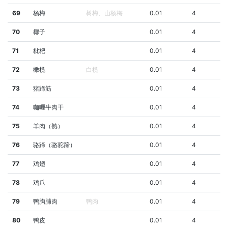
69
杨梅
树梅、山杨梅
0.01
4
70
椰子
0.01
4
71
枇杷
0.01
4
72
橄榄
白榄
0.01
4
73
猪蹄筋
0.01
4
74
咖喱牛肉干
0.01
4
75
羊肉（熟）
0.01
4
76
骆蹄（骆驼蹄）
0.01
4
77
鸡翅
0.01
4
78
鸡爪
0.01
4
79
鸭胸脯肉
鸭肉
0.01
4
80
鸭皮
0.01
4