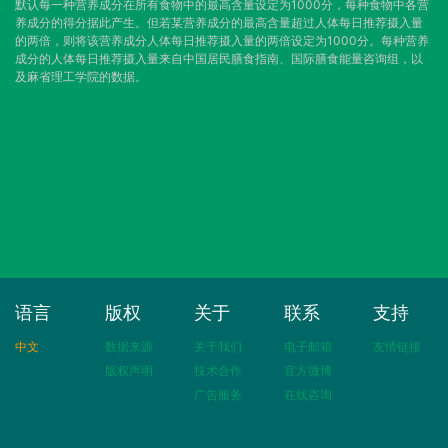
默认每一种营养成分在所有食物中的最高含量设定为1000分，每种食物中各营
养成分的得分据此产生。但若某营养成分的最高含量超过人体每日推荐摄入量
的两倍，则将该营养成分人体每日推荐摄入量的两倍设定为1000分。每种营养
成分的人体每日推荐摄入量来自中国居民膳食指南、国际膳食能量咨询组，以
及麻省理工学院的数据。
语言
版权
关于
联系
支持
中文
数据来源
关于我们
电子邮箱
友情链接
版权声明
技术合作
官方微博
广告服务
在线咨询