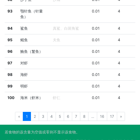
93
颚针鱼（针量
0.01
4
鱼）
94
鲨鱼
真鲨、白斑角鲨
0.01
4
95
鳐鱼
夫鱼
0.01
4
96
鮸鱼（鳘鱼）
0.01
4
97
对虾
0.01
4
98
海虾
0.01
4
99
明虾
0.01
4
100
海米（虾米）
虾仁
0.01
4
«
1
2
3
4
5
6
7
8
...
16
17
»
若食物的该含量为空值或零则不显示该食物。