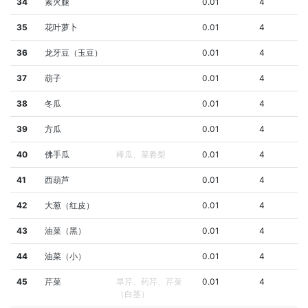
34
素火腿
0.01
4
35
花叶萝卜
0.01
4
36
龙牙豆（玉豆）
0.01
4
37
葫子
0.01
4
38
冬瓜
0.01
4
39
方瓜
0.01
4
40
佛手瓜
棒瓜、菜肴梨
0.01
4
41
西葫芦
0.01
4
42
大葱（红皮）
0.01
4
43
油菜（黑）
0.01
4
44
油菜（小）
0.01
4
45
芹菜
旱芹、药芹、芹菜
0.01
4
（白茎）