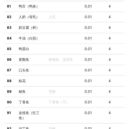
81
鸭舌（鸭条）
0.01
4
82
人奶（母乳）
人乳
0.01
4
83
奶豆腐（鲜）
0.01
4
84
牛油（白脱）
0.01
4
85
鸭蛋白
0.01
4
86
黄颡鱼
黄鳍鱼、戈牙鱼
0.01
4
87
口头鱼
0.01
4
88
鲒花
0.01
4
89
鲮鱼
雪鲮
0.01
4
90
丁香鱼
丁香鱼（干）
0.01
4
91
金线鱼（红三
0.01
4
鱼）
92
沙丁鱼
沙鲻
0.01
4