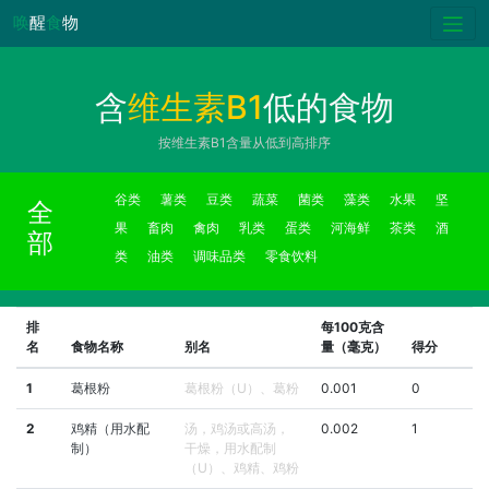
唤
醒
食
物
含
维生素B1
低的食物
按维生素B1含量从低到高排序
谷类
薯类
豆类
蔬菜
菌类
藻类
水果
坚
全
果
畜肉
禽肉
乳类
蛋类
河海鲜
茶类
酒
部
类
油类
调味品类
零食饮料
排
每100克含
名
食物名称
别名
量（毫克）
得分
1
葛根粉
葛根粉（U）、葛粉
0.001
0
2
鸡精（用水配
汤，鸡汤或高汤，
0.002
1
制）
干燥，用水配制
（U）、鸡精、鸡粉