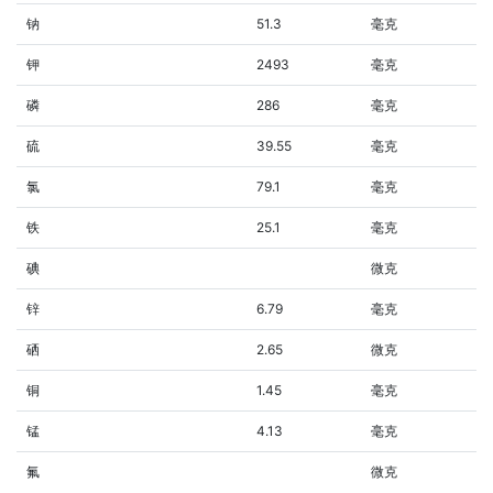
钠
51.3
毫克
钾
2493
毫克
磷
286
毫克
硫
39.55
毫克
氯
79.1
毫克
铁
25.1
毫克
碘
微克
锌
6.79
毫克
硒
2.65
微克
铜
1.45
毫克
锰
4.13
毫克
氟
微克