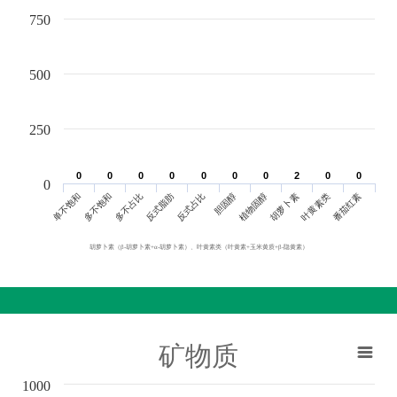
750
500
250
0
0
0
0
0
0
0
0
0
0
0
0
0
0
2
2
0
0
0
0
0
单不饱和
胆固醇
反式脂肪
叶黄素类
多不饱和
植物固醇
反式占比
番茄红素
多不占比
胡萝卜素
胡萝卜素（β-胡萝卜素+α-胡萝卜素）、叶黄素类（叶黄素+玉米黄质+β-隐黄素）
矿物质
1000