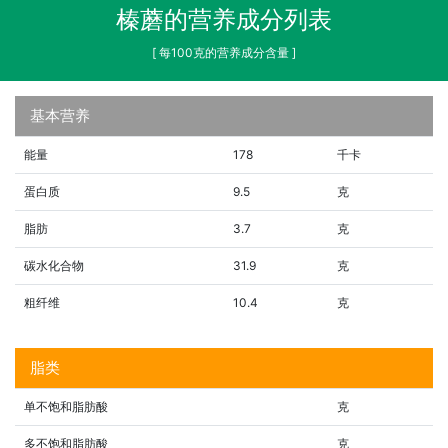
榛蘑的营养成分列表
[ 每100克的营养成分含量 ]
基本营养
能量
178
千卡
蛋白质
9.5
克
脂肪
3.7
克
碳水化合物
31.9
克
粗纤维
10.4
克
脂类
单不饱和脂肪酸
克
多不饱和脂肪酸
克