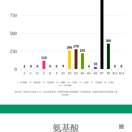
750
500
360
360
278
278
265
265
222
222
250
119
119
33
33
4
4
2
2
0
0
0
0
0
0
0
0
0
0
0
0
0
0
0
A
C
D
E
K
P
B1
B2
B3
B4
B5
B6
B7
B9
B12
B14
P（类黄酮） B1（硫胺素） B2（核黄素） B3（烟酸） B4（胆碱） B5（泛酸） B7（生物素） B9（叶酸）
B14（甜菜碱）
维生素 A 的单位为 微克 RAE，包括直接来源（动物性食物中的视黄醇）和间接来源（植物性食物中的类胡萝卜素
转化量）
氨基酸