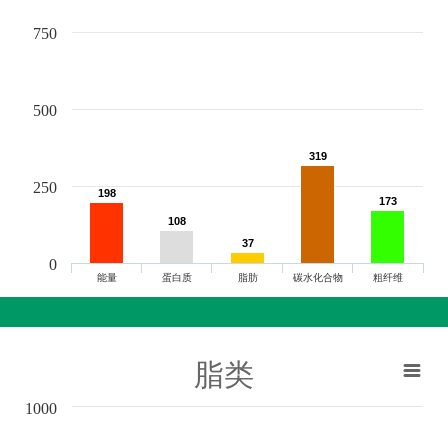
750
500
319
319
250
198
198
173
173
108
108
37
37
0
能量
蛋白质
脂肪
碳水化合物
粗纤维
脂类
1000