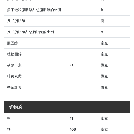
多不饱和脂肪酸占总脂肪酸的比例
%
反式脂肪酸
克
反式脂肪酸占总脂肪酸的比例
%
胆固醇
毫克
植物固醇
毫克
胡萝卜素
40
微克
叶黄素类
微克
番茄红素
微克
矿物质
钙
11
毫克
镁
109
毫克