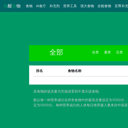
唤
醒
食
物
食物
（当前）
AI食疗
补充剂
营养工具
强大食物
全能食物
至尊补
全部
谷类
薯类
豆类
排名
食物名称
若食物的该含量为空值或零则不显示该食物。
默认每一种营养成分在所有食物中的最高含量设定为1000分
定为1000分。每种营养成分的人体每日推荐摄入量来自中国