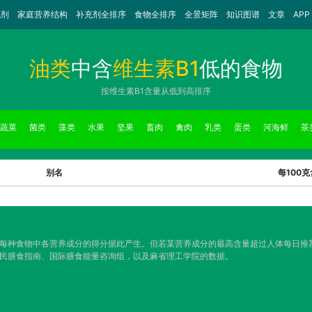
充剂
家庭营养结构
补充剂全排序
食物全排序
全景矩阵
知识图谱
文章
APP
油类
中含
维生素B1
低的食物
按维生素B1含量从低到高排序
蔬菜
菌类
藻类
水果
坚果
畜肉
禽肉
乳类
蛋类
河海鲜
茶
别名
每100
，每种食物中各营养成分的得分据此产生。但若某营养成分的最高含量超过人体每日
居民膳食指南、国际膳食能量咨询组，以及麻省理工学院的数据。