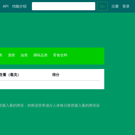
Go
API
功能介绍
注册
登录
类
酒类
油类
调味品类
零食饮料
克含量（毫克）
得分
推荐摄入量的两倍，则将该营养成分人体每日推荐摄入量的两倍设