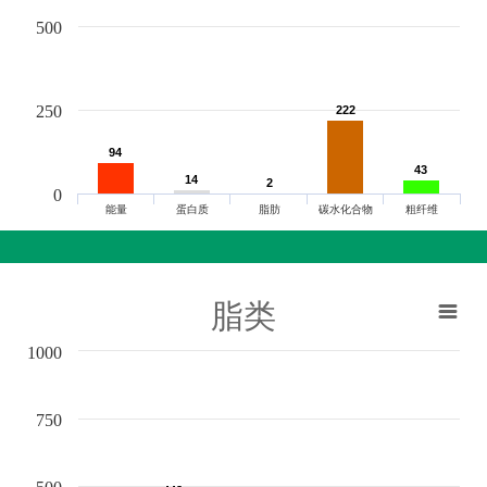
500
250
222
222
94
94
43
43
14
14
2
2
0
能量
蛋白质
脂肪
碳水化合物
粗纤维
脂类
1000
750