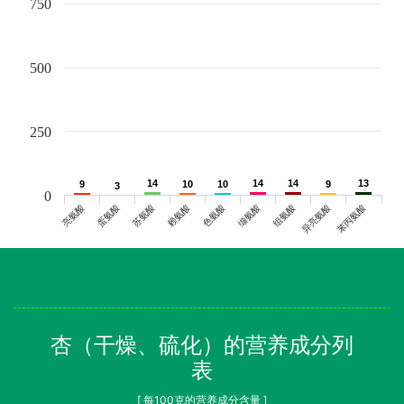
750
500
250
14
14
14
14
14
14
13
13
9
9
10
10
10
10
9
9
3
3
0
亮氨酸
蛋氨酸
苏氨酸
赖氨酸
色氨酸
缬氨酸
组氨酸
异亮氨酸
苯丙氨酸
杏（干燥、硫化）的营养成分列
表
[ 每100克的营养成分含量 ]