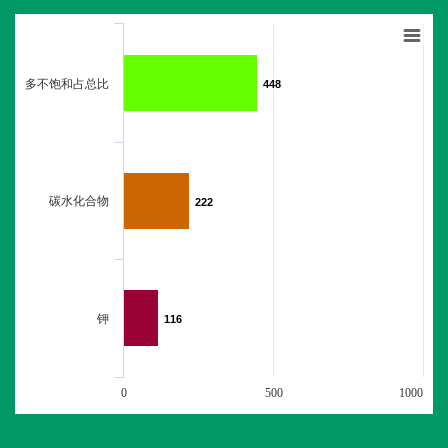
多不饱和占总比
448
448
碳水化合物
222
222
钾
116
116
0
500
1000