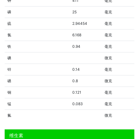
钾
411
毫克
磷
25
毫克
硫
2.94454
毫克
氯
6.168
毫克
铁
0.94
毫克
碘
微克
锌
0.14
毫克
硒
0.8
微克
铜
0.121
毫克
锰
0.083
毫克
氟
微克
维生素