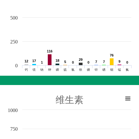
500
250
116
116
76
76
29
29
18
18
17
17
12
12
9
9
5
5
7
7
7
7
1
1
0
0
0
0
0
0
0
钙
镁
钠
钾
磷
硫
氯
铁
碘
锌
硒
铜
锰
氟
维生素
1000
750