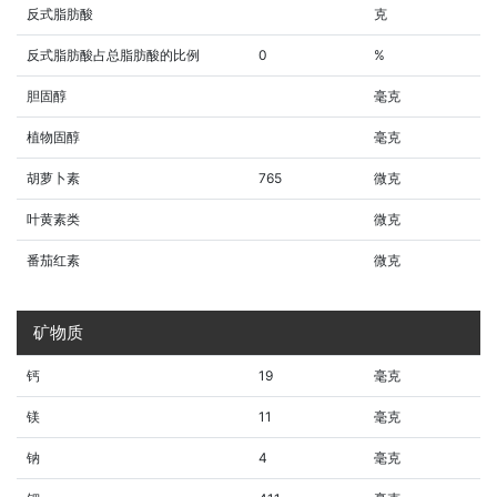
反式脂肪酸
克
反式脂肪酸占总脂肪酸的比例
0
%
胆固醇
毫克
植物固醇
毫克
胡萝卜素
765
微克
叶黄素类
微克
番茄红素
微克
矿物质
钙
19
毫克
镁
11
毫克
钠
4
毫克