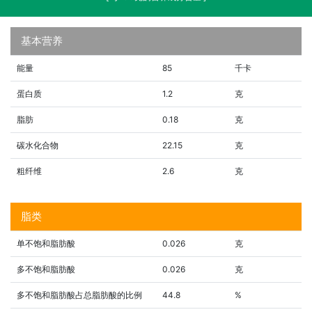
基本营养
能量
85
千卡
蛋白质
1.2
克
脂肪
0.18
克
碳水化合物
22.15
克
粗纤维
2.6
克
脂类
单不饱和脂肪酸
0.026
克
多不饱和脂肪酸
0.026
克
多不饱和脂肪酸占总脂肪酸的比例
44.8
%