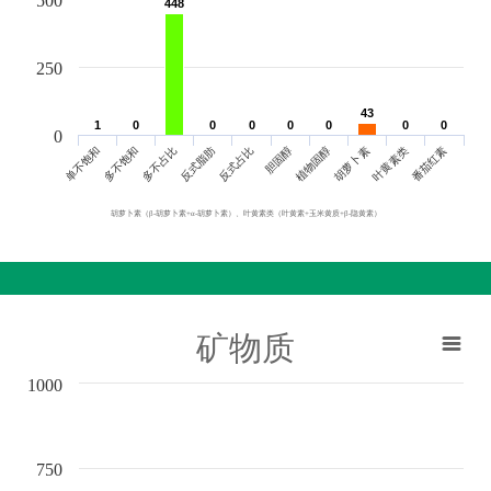
500
448
448
250
43
43
1
1
0
0
0
0
0
0
0
0
0
0
0
0
0
0
0
单不饱和
胆固醇
反式脂肪
叶黄素类
多不饱和
植物固醇
反式占比
番茄红素
多不占比
胡萝卜素
胡萝卜素（β-胡萝卜素+α-胡萝卜素）、叶黄素类（叶黄素+玉米黄质+β-隐黄素）
矿物质
1000
750