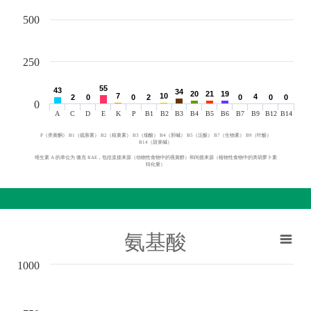
500
250
55
55
43
43
34
34
20
20
21
21
19
19
7
7
10
10
4
4
2
2
0
0
0
0
2
2
0
0
0
0
0
0
0
A
C
D
E
K
P
B1
B2
B3
B4
B5
B6
B7
B9
B12
B14
P（类黄酮） B1（硫胺素） B2（核黄素） B3（烟酸） B4（胆碱） B5（泛酸） B7（生物素） B9（叶酸）
B14（甜菜碱）
维生素 A 的单位为 微克 RAE，包括直接来源（动物性食物中的视黄醇）和间接来源（植物性食物中的类胡萝卜素
转化量）
氨基酸
1000