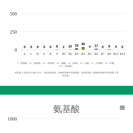
500
250
40
40
19
19
17
17
8
8
10
10
8
8
4
4
4
4
0
0
0
0
0
0
0
0
0
0
2
2
0
0
0
0
0
A
C
D
E
K
P
B1
B2
B3
B4
B5
B6
B7
B9
B12
B14
P（类黄酮） B1（硫胺素） B2（核黄素） B3（烟酸） B4（胆碱） B5（泛酸） B7（生物素） B9（叶酸）
B14（甜菜碱）
维生素 A 的单位为 微克 RAE，包括直接来源（动物性食物中的视黄醇）和间接来源（植物性食物中的类胡萝卜素
转化量）
氨基酸
1000