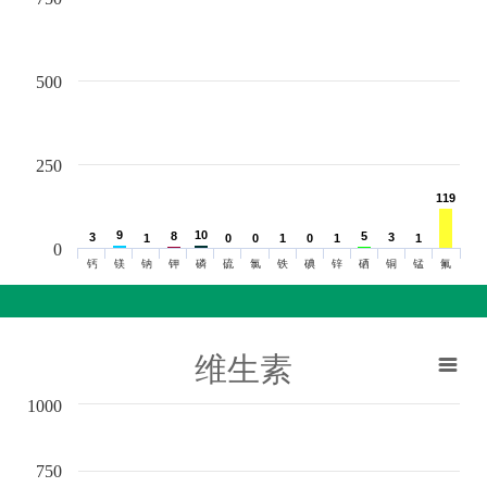
500
250
119
119
9
9
10
10
8
8
5
5
3
3
3
3
1
1
0
0
0
0
1
1
0
0
1
1
1
1
0
钙
镁
钠
钾
磷
硫
氯
铁
碘
锌
硒
铜
锰
氟
维生素
1000
750