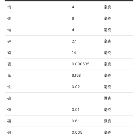
钙
4
毫克
镁
6
毫克
钠
4
毫克
钾
27
毫克
磷
14
毫克
硫
0.000535
毫克
氯
6.168
毫克
铁
0.02
毫克
碘
微克
锌
0.01
毫克
硒
0.6
微克
铜
0.005
毫克