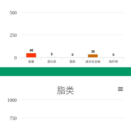
500
250
48
48
36
36
5
5
0
0
0
0
0
能量
蛋白质
脂肪
碳水化合物
粗纤维
脂类
1000
750