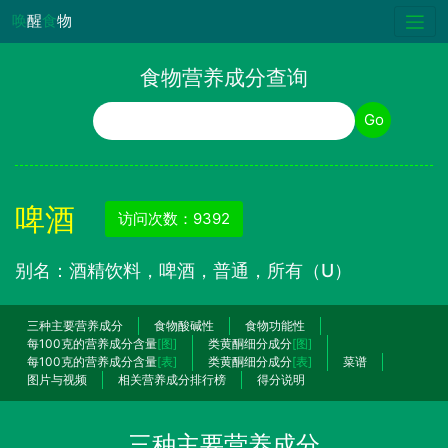
唤
醒
食
物
食物营养成分查询
食物名称
Go
啤酒
访问次数：9392
别名：酒精饮料，啤酒，普通，所有（U）
三种主要营养成分
食物酸碱性
食物功能性
每100克的营养成分含量
[图]
类黄酮细分成分
[图]
每100克的营养成分含量
[表]
类黄酮细分成分
[表]
菜谱
图片与视频
相关营养成分排行榜
得分说明
三种主要营养成分