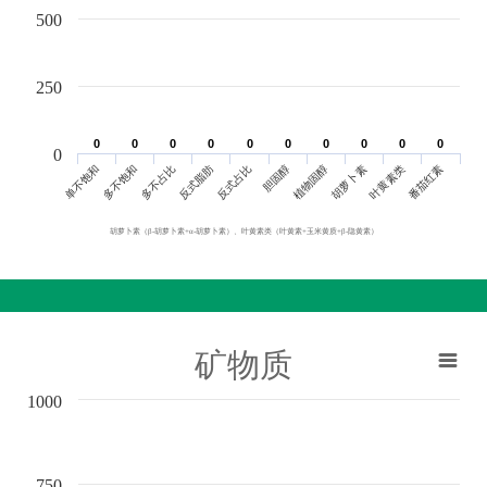
500
250
0
0
0
0
0
0
0
0
0
0
0
0
0
0
0
0
0
0
0
0
0
单不饱和
胆固醇
反式脂肪
叶黄素类
多不饱和
植物固醇
反式占比
番茄红素
多不占比
胡萝卜素
胡萝卜素（β-胡萝卜素+α-胡萝卜素）、叶黄素类（叶黄素+玉米黄质+β-隐黄素）
矿物质
1000
750