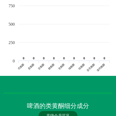
750
500
250
0
0
0
0
0
0
0
0
0
0
0
0
0
0
0
0
0
0
0
亮氨酸
蛋氨酸
苏氨酸
赖氨酸
色氨酸
缬氨酸
组氨酸
异亮氨酸
苯丙氨酸
啤酒的类黄酮细分成分
高级会员可见