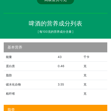
啤酒的营养成分列表
[ 每100克的营养成分含量 ]
基本营养
能量
43
千卡
蛋白质
0.46
克
脂肪
克
碳水化合物
3.55
克
粗纤维
克
脂类