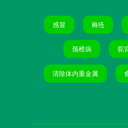
感冒
褥疮
颈椎病
驼
清除体内重金属