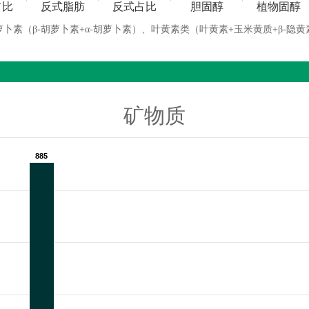
占比
反式脂肪
反式占比
胆固醇
植物固醇
萝卜素（β-胡萝卜素+α-胡萝卜素）、叶黄素类（叶黄素+玉米黄质+β-隐黄
矿物质
885
885