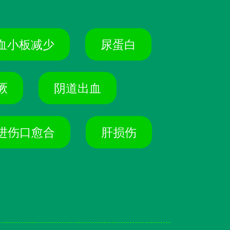
血小板减少
尿蛋白
厥
阴道出血
进伤口愈合
肝损伤