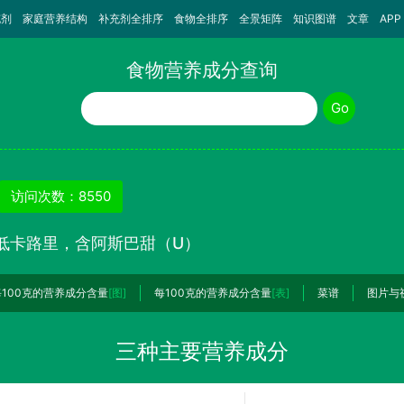
充剂
家庭营养结构
补充剂全排序
食物全排序
全景矩阵
知识图谱
文章
APP
食物营养成分查询
食物名称
Go
访问次数：8550
低卡路里，含阿斯巴甜（U）
每100克的营养成分含量
[图]
每100克的营养成分含量
[表]
菜谱
图片与
三种主要营养成分