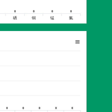
0
0
0
0
0
0
0
0
硒
铜
锰
氟
0
0
0
0
0
0
0
0
0
0