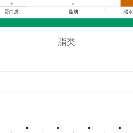
5
5
0
0
蛋白质
脂肪
碳水
脂类
0
0
0
0
0
0
0
0