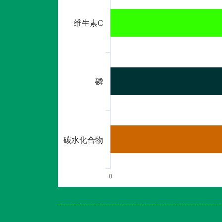
维生素C
磷
碳水化合物
0