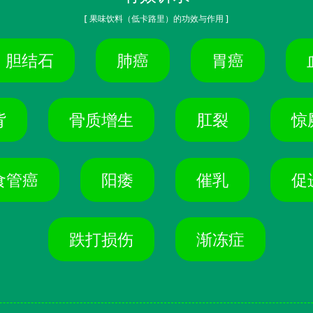
[ 果味饮料（低卡路里）的功效与作用 ]
胆结石
肺癌
胃癌
背
骨质增生
肛裂
惊
食管癌
阳痿
催乳
促
跌打损伤
渐冻症