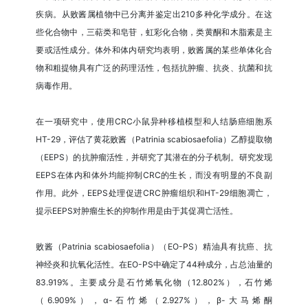
疾病。从败酱属植物中已分离并鉴定出210多种化学成分。在这
些化合物中，三萜类和皂苷，虹彩化合物，类黄酮和木脂素是主
要或活性成分。体外和体内研究均表明，败酱属的某些单体化合
物和粗提物具有广泛的药理活性，包括抗肿瘤、抗炎、抗菌和抗
病毒作用。
在一项研究中，使用CRC小鼠异种移植模型和人结肠癌细胞系
HT-29，评估了黄花败酱（Patrinia scabiosaefolia）乙醇提取物
（EEPS）的抗肿瘤活性，并研究了其潜在的分子机制。研究发现
EEPS在体内和体外均能抑制CRC的生长，而没有明显的不良副
作用。此外，EEPS处理促进CRC肿瘤组织和HT-29细胞凋亡，
提示EEPS对肿瘤生长的抑制作用是由于其促凋亡活性。
败酱（Patrinia scabiosaefolia）（EO-PS）精油具有抗癌、抗
神经炎和抗氧化活性。在EO-PS中确定了44种成分，占总油量的
83.919%。主要成分是石竹烯氧化物（12.802%），石竹烯
（6.909%），α-石竹烯（2.927%），β-大马烯酮