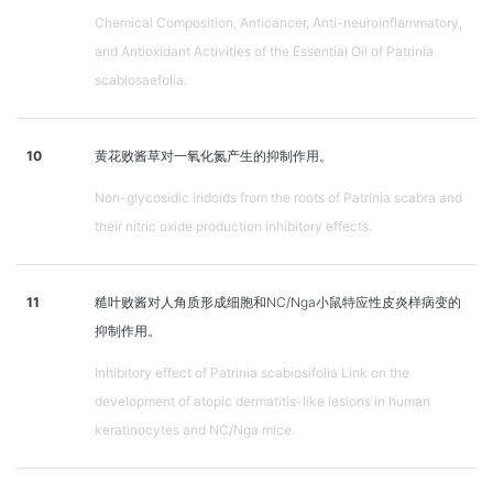
Chemical Composition, Anticancer, Anti-neuroinflammatory,
and Antioxidant Activities of the Essential Oil of Patrinia
scabiosaefolia.
10
黄花败酱草对一氧化氮产生的抑制作用。
Non-glycosidic iridoids from the roots of Patrinia scabra and
their nitric oxide production inhibitory effects.
11
糙叶败酱对人角质形成细胞和NC/Nga小鼠特应性皮炎样病变的
抑制作用。
Inhibitory effect of Patrinia scabiosifolia Link on the
development of atopic dermatitis-like lesions in human
keratinocytes and NC/Nga mice.