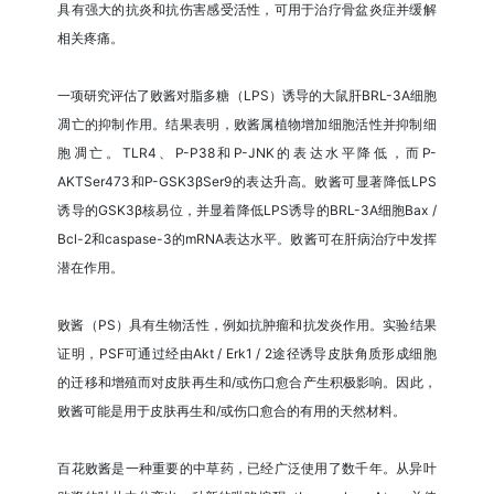
具有强大的抗炎和抗伤害感受活性，可用于治疗骨盆炎症并缓解
相关疼痛。
一项研究评估了败酱对脂多糖（LPS）诱导的大鼠肝BRL-3A细胞
凋亡的抑制作用。结果表明，败酱属植物增加细胞活性并抑制细
胞凋亡。TLR4、P-P38和P-JNK的表达水平降低，而P-
AKTSer473和P-GSK3βSer9的表达升高。败酱可显著降低LPS
诱导的GSK3β核易位，并显着降低LPS诱导的BRL-3A细胞Bax /
Bcl-2和caspase-3的mRNA表达水平。败酱可在肝病治疗中发挥
潜在作用。
败酱（PS）具有生物活性，例如抗肿瘤和抗发炎作用。实验结果
证明，PSF可通过经由Akt / Erk1 / 2途径诱导皮肤角质形成细胞
的迁移和增殖而对皮肤再生和/或伤口愈合产生积极影响。因此，
败酱可能是用于皮肤再生和/或伤口愈合的有用的天然材料。
百花败酱是一种重要的中草药，已经广泛使用了数千年。从异叶