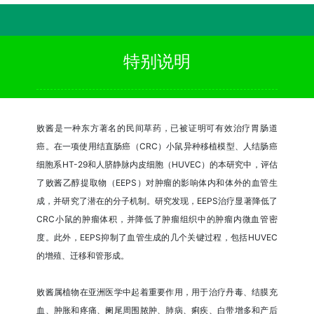
特别说明
败酱是一种东方著名的民间草药，已被证明可有效治疗胃肠道
癌。在一项使用结直肠癌（CRC）小鼠异种移植模型、人结肠癌
细胞系HT-29和人脐静脉内皮细胞（HUVEC）的本研究中，评估
了败酱乙醇提取物（EEPS）对肿瘤的影响体内和体外的血管生
成，并研究了潜在的分子机制。研究发现，EEPS治疗显著降低了
CRC小鼠的肿瘤体积，并降低了肿瘤组织中的肿瘤内微血管密
度。此外，EEPS抑制了血管生成的几个关键过程，包括HUVEC
的增殖、迁移和管形成。
败酱属植物在亚洲医学中起着重要作用，用于治疗丹毒、结膜充
血、肿胀和疼痛、阑尾周围脓肿、肺病、痢疾、白带增多和产后