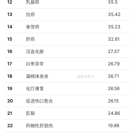
12
乳腺癌
35.5
13
抗癌
35.42
14
食管癌
35.23
15
肝癌
32.61
16
活血化瘀
27.37
17
白带异常
26.79
18
扁桃体发炎
26.71
扁桃体肿大
19
化疗康复
26.56
20
促进伤口愈合
26.15
21
肛裂
24.86
22
药物性肝损伤
19.86