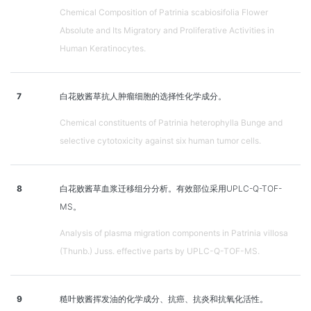
Chemical Composition of Patrinia scabiosifolia Flower
Absolute and Its Migratory and Proliferative Activities in
Human Keratinocytes.
7
白花败酱草抗人肿瘤细胞的选择性化学成分。
Chemical constituents of Patrinia heterophylla Bunge and
selective cytotoxicity against six human tumor cells.
8
白花败酱草血浆迁移组分分析。有效部位采用UPLC-Q-TOF-
MS。
Analysis of plasma migration components in Patrinia villosa
(Thunb.) Juss. effective parts by UPLC-Q-TOF-MS.
9
糙叶败酱挥发油的化学成分、抗癌、抗炎和抗氧化活性。