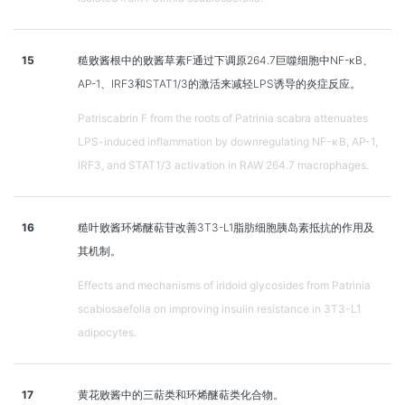
15
糙败酱根中的败酱草素F通过下调原264.7巨噬细胞中NF-κB、
AP-1、IRF3和STAT1/3的激活来减轻LPS诱导的炎症反应。
Patriscabrin F from the roots of Patrinia scabra attenuates
LPS-induced inflammation by downregulating NF-κB, AP-1,
IRF3, and STAT1/3 activation in RAW 264.7 macrophages.
16
糙叶败酱环烯醚萜苷改善3T3-L1脂肪细胞胰岛素抵抗的作用及
其机制。
Effects and mechanisms of iridoid glycosides from Patrinia
scabiosaefolia on improving insulin resistance in 3T3-L1
adipocytes.
17
黄花败酱中的三萜类和环烯醚萜类化合物。