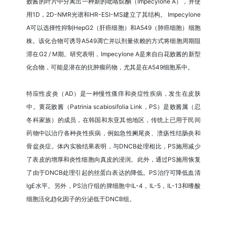
败酱的叶片中分离出一种新的吡咯烷酮（Impecylone A），并使
用1D，2D-NMR光谱和HR-ESI-MS建立了其结构。 Impecylone
A可以选择性抑制HepG2（肝癌细胞）和A549（肺癌细胞）细胞
株。该化合物可诱导A549凋亡并以剂量依赖的方式将细胞周期阻
滞在G2 / M期。研究表明，Impecylone A是来自白花败酱的新型
化合物，可能是潜在的抗肿瘤药物，尤其是在A549细胞系中。
特应性皮炎（AD）是一种慢性瘙痒和炎症性疾病，发生在皮肤
中。黄花败酱（Patrinia scabiosifolia Link，PS）是败酱属（忍
冬科家族）的成员，在韩国和东亚其他地区，传统上已用于民间
药物中以治疗各种炎性疾病，例如急性阑尾炎、溃疡性结肠炎和
骨盆炎症。体内实验结果表明，与DNCB处理相比，PS施用减少
了表皮的增厚和炎性细胞向真皮的浸润。此外，通过PS施用恢复
了由于DNCB处理引起的丝蛋白表达的降低。PS治疗可降低血清
IgE水平。另外，PS治疗组的脾细胞中IL-4，IL-5，IL-13和嗜酸
细胞活化趋化因子的分泌低于DNCB组。