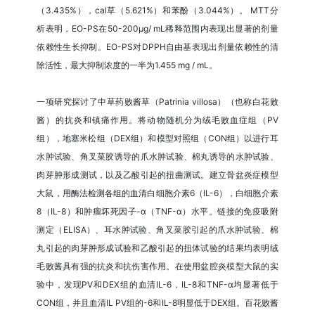
（3.435%），cal草（5.621%）和苯酚（3.044%）。 MTT分
析表明，EO-PS在50-200μg/ mL稀释范围内表现出显著的剂量
依赖性生长抑制。EO-PS对DPPH自由基表现出剂量依赖性的清
除活性，最大抑制浓度的一半为1.455 mg / mL。
一项研究探讨了中草药败酱草（Patrinia villosa）（也称白花败
酱）的抗炎和镇痛作用。将动物随机分为绒毛败血症组（PV
组），地塞米松组（DEX组）和模型对照组（CON组）以进行耳
水肿试验、角叉菜胶诱导的爪水肿试验、棉丸诱导的水肿试验、
肉芽肿形成测试，以及乙酸引起的扭曲测试。建立骨盆炎症模型
大鼠，用酶法检测各组的血清白细胞介素6（IL-6），白细胞介素
8（IL-8）和肿瘤坏死因子-α（TNF-α）水平。链接的免疫吸附
测定（ELISA）、耳水肿试验、角叉菜胶引起的爪水肿试验、棉
丸引起的肉芽肿形成试验和乙酸引起的扭体试验的结果均表明绒
毛败酱具有强的抗炎和抗伤害作用。在使用盆腔炎模型大鼠的实
验中，发现PV和DEX组的血清IL-6，IL-8和TNF-α均显著低于
CON组，并且血清IL PV组的-6和IL-8明显低于DEX组。百花败酱