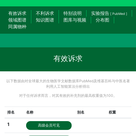
有效诉求
不利诉求
特别说明
实验报告
[ PubMed ]
领域图谱
知识图谱
图库与视频
分布图
同属物种
有效诉求
以下数据由对全球最大的生物医学文献数据库PubMed及维基百科与中医名著
利用人工智能算法分析得出
对于任何诉求而言，对其有效的补充剂的最高权重值为100。
排名
名称
别名
权重
1
高级会员可见