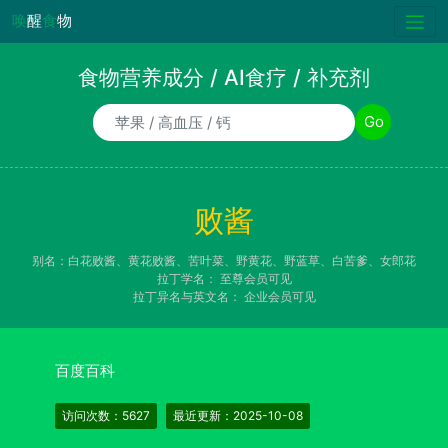
唤
醒
食
物
食物营养成分 / AI食疗 / 补充剂
食物/AI食疗诉求/补充剂名称
Go
败酱
别名：白花败酱、黄花败酱、苦叶菜、野黄花、野蓝草、白苦爹、女郎花
拉丁学名：
至尊会员可见
拉丁异名与英文名：
企业会员可见
百度百科
访问次数：5627
最近更新：2025-10-08