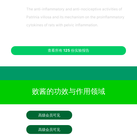
The anti-inflammatory and anti-nociceptive activities of
Patrinia villosa and its mechanism on the proinflammatory
cytokines of rats with pelvic inflammation.
查看所有
125
份实验报告
败酱的功效与作用领域
高级会员可见
高级会员可见