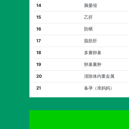
14
脑萎缩
15
乙肝
16
防晒
17
脂肪肝
18
多囊卵巢
19
卵巢囊肿
20
清除体内重金属
21
备孕（准妈妈）