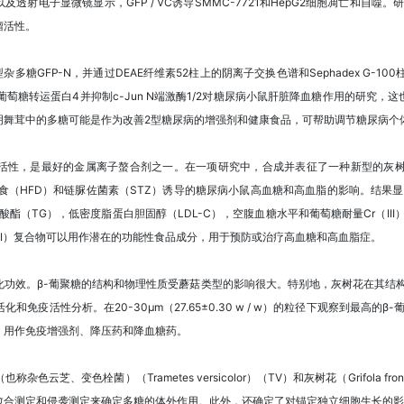
果以及透射电子显微镜显示，GFP / VC诱导SMMC-7721和HepG2细胞凋亡和自
瘤活性。
新型杂多糖GFP-N，并通过DEAE纤维素52柱上的阴离子交换色谱和Sephadex G-1
葡萄糖转运蛋白4并抑制c-Jun N端激酶1/2对糖尿病小鼠肝脏降血糖作用的研究
明舞茸中的多糖可能是作为改善2型糖尿病的增强剂和健康食品，可帮助调节糖尿病个
，是最好的金属离子螯合剂之一。在一项研究中，合成并表征了一种新型的灰树花多糖-铬（
高脂饮食（HFD）和链脲佐菌素（STZ）诱导的糖尿病小鼠高血糖和高血脂的影响。结果显
（TG），低密度脂蛋白胆固醇（LDL-C），空腹血糖水平和葡萄糖耐量Cr（III）络
Cr（III）复合物可以用作潜在的功能性食品成分，用于预防或治疗高血糖和高血脂症。
功效。β-葡聚糖的结构和物理性质受蘑菇类型的影响很大。特别地，灰树花在其结构中
免疫活性分析。在20-30μm（27.65±0.30 w / w）的粒径下观察到最高的β
，用作免疫增强剂、降压药和降血糖药。
云芝、变色栓菌）（Trametes versicolor）（TV）和灰树花（Grifola f
合测定和侵袭测定来确定多糖的体外作用。此外，还确定了对锚定独立细胞生长的影