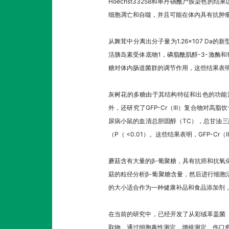
Hoechst33258和单丹磺酰尸胺染色的结
细胞凋亡和自噬，并且可能在体内具有抗肿
从舞茸中分离出分子量为1.26×107 Da的
活胰岛素受体底物1，磷脂酰肌醇-3-激酶和
糖对体内肠道菌群的调节作用，这些结果表
灰树花的多糖由于其结构特征和出色的功能活性
外，还研究了GFP-Cr（III）复合物对
尿病小鼠的血清总胆固醇（TC），总甘油三酸酯
（P（ <0.01）。这些结果表明，GFP-
蘑菇含有大量的β-葡聚糖，具有抗癌和抗氧化
菇的粒径分析β-葡聚糖含量，然后进行细胞活化和
的大小适合作为一种健康补品和食品添加剂
在当前的研究中，已经开发了从彩绒革盖菌（也称杂色
取物。通过细胞毒性测定，增殖测定，伤口愈