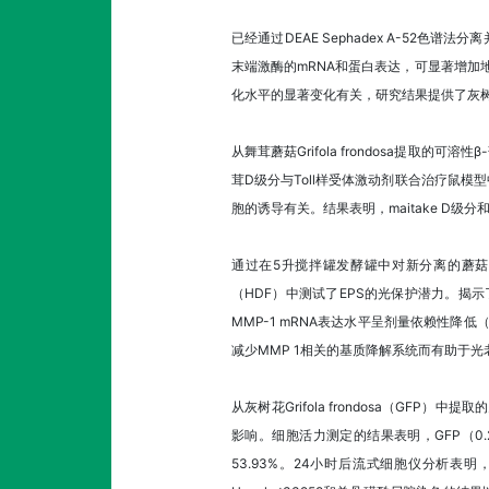
已经通过DEAE Sephadex A-52色
末端激酶的mRNA和蛋白表达，可显著增加
化水平的显著变化有关，研究结果提供了灰
从舞茸蘑菇Grifola frondosa提
茸D级分与Toll样受体激动剂联合治疗鼠模
胞的诱导有关。结果表明，maitake D
通过在5升搅拌罐发酵罐中对新分离的蘑菇Gri
（HDF）中测试了EPS的光保护潜力。揭示
MMP-1 mRNA表达水平呈剂量依赖性降低（
减少MMP 1相关的基质降解系统而有助于
从灰树花Grifola frondosa（GF
影响。细胞活力测定的结果表明，GFP（0.2或0.
53.93%。24小时后流式细胞仪分析表明，G