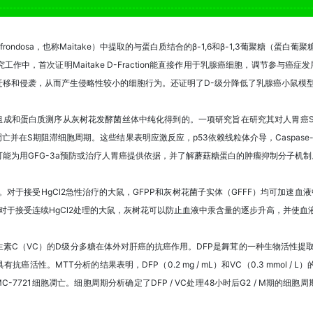
 frondosa，也称Maitake）中提取的与蛋白质结合的β-1,6和β-1,3葡聚糖（
作中，首次证明Maitake D-Fraction能直接作用于乳腺癌细胞，调节参与癌
迁移和侵袭，从而产生侵略性较小的细胞行为。还证明了D-级分降低了乳腺癌小鼠模
糖组成和蛋白质测序从灰树花发酵菌丝体中纯化得到的。一项研究旨在研究其对人胃癌SG
在S期阻滞细胞周期。这些结果表明应激反应，p53依赖线粒体介导，Caspase-8 / -3
现可能为用GFG-3a预防或治疗人胃癌提供依据，并了解蘑菇糖蛋白的肿瘤抑制分子机制
汞吸附能力。对于接受HgCl2急性治疗的大鼠，GFPP和灰树花菌子实体（GFFF）均可加速
。对于接受连续HgCl2处理的大鼠，灰树花可以防止血液中汞含量的逐步升高，并使
生素C（VC）的D级分多糖在体外对肝癌的抗癌作用。DFP是舞茸的一种生物活性提取
抗癌活性。MTT分析的结果表明，DFP（0.2 mg / mL）和VC（0.3 mmol 
MC-7721细胞凋亡。细胞周期分析确定了DFP / VC处理48小时后G2 / M期的细