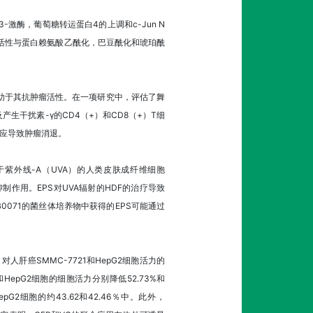
3-激酶，葡萄糖转运蛋白4的上调和c-Jun N
病活性与蛋白赖氨酸乙酰化，巴豆酰化和琥珀酰
从而有助于其抗肿瘤活性。在一项研究中，评估了舞
生干扰素-γ的CD4（+）和CD8（+）T细
反应导致肿瘤消退。
暴露于紫外线-A（UVA）的人类皮肤成纤维细胞
制作用。EPS对UVA辐射的HDF的治疗导致
HB0071的菌丝体培养物中获得的EPS可能通过
对人肝癌SMMC-7721和HepG2细胞活力的
21和HepG2细胞的细胞活力分别降低52.73%和
pG2细胞的约43.62和42.46％中。此外，