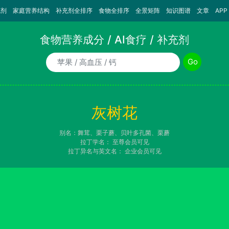
充剂
家庭营养结构
补充剂全排序
食物全排序
全景矩阵
知识图谱
文章
APP
食物营养成分 / AI食疗 / 补充剂
食物/AI食疗诉求/补充剂名称
Go
灰树花
别名：舞茸、栗子蘑、贝叶多孔菌、栗蘑
拉丁学名：
至尊会员可见
拉丁异名与英文名：
企业会员可见