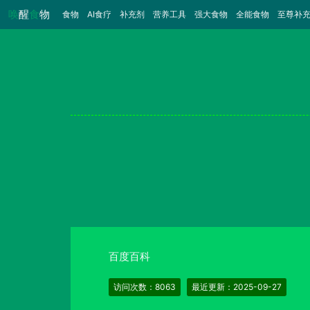
唤
醒
食
物
食物
（当前）
AI食疗
补充剂
营养工具
强大食物
全能食物
至尊补
百度百科
访问次数：8063
最近更新：2025-09-27