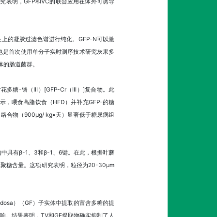
噬。研究表明，GFP和VC的联合应用在体外可诱导
00柱上的凝胶过滤色谱进行纯化。GFP-N可以激
，这也是首次使用单分子实时测序技术研究灰果多
体的肠道菌群。
III）[GFP-Cr（III）]复合物。此
示，喂食高脂饮食（HFD）并补充GFP-的糖
合物（900μg/ kg•天）显著低于糖尿病组
具有β-1、3和β-1、6键。在此，根据叶蘑
-葡聚糖含量。这项研究表明，粒径为20-30μm
rondosa）（GF）子实体中提取的富含多糖的提
响。结果表明，TV和GF提取物确实抑制了人