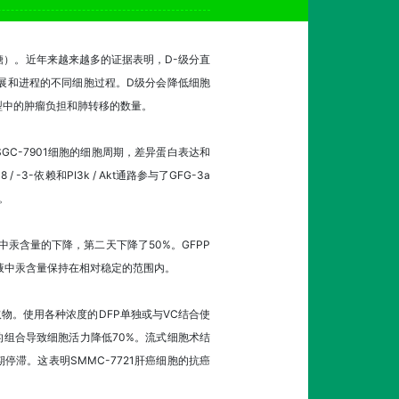
蛋白葡聚糖）。近年来越来越多的证据表明，D-级分直
症发展和进程的不同细胞过程。D级分会降低细胞
型中的肿瘤负担和肺转移的数量。
C-7901细胞的细胞周期，差异蛋白表达和
-依赖和PI3k / Akt通路参与了GFG-3a
。
血液中汞含量的下降，第二天下降了50%。GFPP
血液中汞含量保持在相对稳定的范围内。
物。使用各种浓度的DFP单独或与VC结合使
/ L）的组合导致细胞活力降低70%。流式细胞术结
胞周期停滞。这表明SMMC-7721肝癌细胞的抗癌