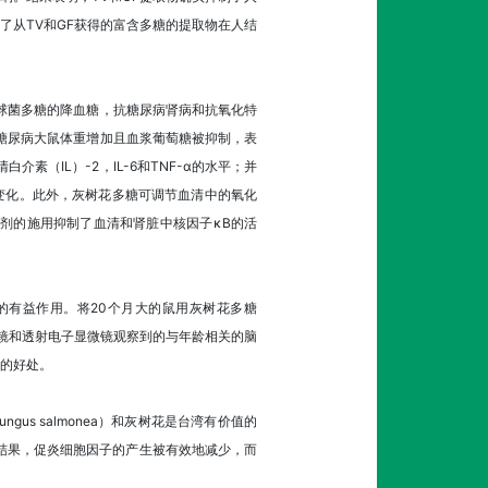
了从TV和GF获得的富含多糖的提取物在人结
氏链球菌多糖的降血糖，抗糖尿病肾病和抗氧化特
4周后，糖尿病大鼠体重增加且血浆葡萄糖被抑制，表
介素（IL）-2，IL-6和TNF-α的水平；并
变化。此外，灰树花多糖可调节血清中的氧化
剂的施用抑制了血清和肾脏中核因子κB的活
的有益作用。将20个月大的鼠用灰树花多糖
微镜和透射电子显微镜观察到的与年龄相关的脑
在的好处。
us salmonea）和灰树花是台湾有价值的
根据结果，促炎细胞因子的产生被有效地减少，而