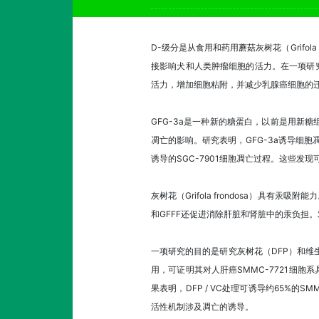
D-级分是从食用和药用蘑菇灰树花（Grifola
接影响犬和人类肿瘤细胞的活力。在一项研究工
活力，增加细胞粘附，并减少乳腺癌细胞的
GFG-3a是一种新的糖蛋白，以前是用新
凋亡的影响。研究表明，GFG-3a诱导细胞凋亡并
诱导的SGC-7901细胞凋亡过程。这些发
灰树花（Grifola frondosa）具有
和GFFF还促进消除肝脏和肾脏中的汞负担
一项研究的目的是研究灰树花（DFP）和维
用，可证明其对人肝癌SMMC-7721细胞系具有
果表明，DFP / VC处理可诱导约65%的SM
活性机制涉及凋亡的诱导。