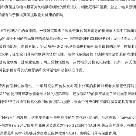
种真菌提取物均显著抑制结肠癌细胞的致癌潜力，细胞迁移和侵袭。总之，结果强调
可能有助于报道真菌提取物对健康的影响。
是一种具有多种潜在药理活性的食用菌。一项研究调查了饮食链脲佐菌素诱导的糖尿病大鼠中弗
 mg / kg的四种不同的弗氏链球菌多糖混合物之一（特别是GFPS3和GFPS4）治疗
糖调节血清肌酐，血尿素氮，N-乙酰基-β-D-氨基葡萄糖苷酶和白蛋白尿的水平；抑制血清白
α的水平，证实它们具有抗糖尿病肾病活性。灰树花多糖改善了糖尿病大鼠肾脏的病理
过氧化物酶，过氧化氢酶，丙二醛和活性氧，从而揭示其抗氧化特性。此外，弗氏佐
灰树花多糖介导的抗糖尿病和抗肾活性中起着核心作用。
营养价值和生物活性。一项研究以评价从灰树花中分离的多糖对衰老大鼠记忆障碍
，GFP的使用可显著改善老年大鼠的记忆障碍。还发现GFP的供应减弱了通过光学显
服GFP可以通过抗氧化作用改善记忆力损伤，饮食中补充GFP可能对脑衰老具有潜
SH）的发展，这主要是由肝脏中脂质的异常代谢引起的。台湾香菇（Taiwanofung
对Raw 264.7细胞的免疫调节以及对Hep G2细胞与NASH相关反应的影响。
台湾香菇和灰树花能够减少炎症反应并改善NASH，表明它们具有保肝作用。