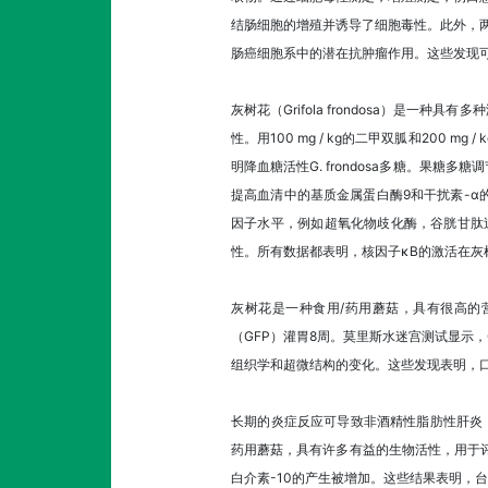
结肠细胞的增殖并诱导了细胞毒性。此外，两
肠癌细胞系中的潜在抗肿瘤作用。这些发现
灰树花（Grifola frondosa）
性。用100 mg / kg的二甲双胍和200
明降血糖活性G. frondosa多糖。果糖多
提高血清中的基质金属蛋白酶9和干扰素-
因子水平，例如超氧化物歧化酶，谷胱甘肽
性。所有数据都表明，核因子κB的激活在
灰树花是一种食用/药用蘑菇，具有很高的
（GFP）灌胃8周。莫里斯水迷宫测试显示
组织学和超微结构的变化。这些发现表明，口
长期的炎症反应可导致非酒精性脂肪性肝炎（NA
药用蘑菇，具有许多有益的生物活性，用于评估
白介素-10的产生被增加。这些结果表明，