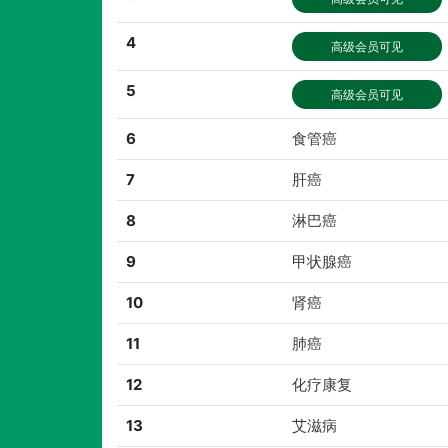
4
高级会员可见
5
高级会员可见
6
食管癌
7
肝癌
8
淋巴癌
9
甲状腺癌
10
肾癌
11
肺癌
12
化疗康复
13
艾滋病