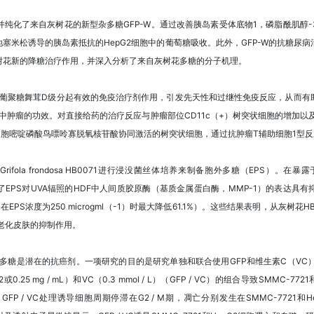
谱法分离并纯化了来自灰树花的新型杂多糖GFP-W。通过改善胰岛素受体底物1，磷脂酰肌醇-
地塞米松诱导的胰岛素抵抗的HepG2细胞中的葡萄糖吸收。此外，GFP-W的抗糖尿
树花新的降糖治疗作用，并深入分析了来自灰树花多糖的分子机理。
取的可溶性β-葡聚糖舞茸D级分起有效的免疫治疗剂作用，引发先天性和过继性免疫反应，
型中肿瘤的功效。对直接给药的治疗反应与肿瘤部位CD11c（+）树突状细胞的增加以及产
级分和胞嘧啶磷酸鸟嘌呤寡脱氧核苷酸协同激活的树突状细胞，通过抗肿瘤T辅助细胞1型
fola frondosa HB0071进行浸没菌丝体培养来制备胞外多糖（EPS）。在
了EPS对UVA辐照的HDF中人间质胶原酶（基质金属蛋白酶，MMP-1）的表达具有抑
在EPS浓度为250 microgml（-1）时最大降低61.1%）。这些结果表明，从灰树花
光老化皮肤的抑制作用。
P）中提取的多糖是潜在的抗癌剂。一项研究的目的是研究单独和联合使用GFP和维生素C（VC）
25 mg / mL）和VC（0.3 mmol / L）（GFP / VC）的组合导致SMMC-77
FP / VC处理诱导细胞周期停滞在G2 / M期，凋亡分别发生在SMMC-7721和He