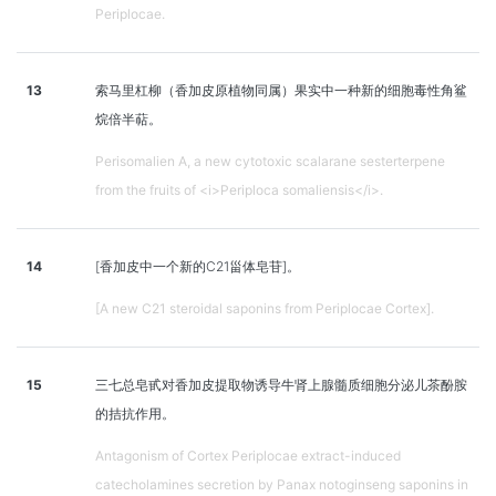
Periplocae.
13
索马里杠柳（香加皮原植物同属）果实中一种新的细胞毒性角鲨
烷倍半萜。
Perisomalien A, a new cytotoxic scalarane sesterterpene
from the fruits of <i>Periploca somaliensis</i>.
14
[香加皮中一个新的C21甾体皂苷]。
[A new C21 steroidal saponins from Periplocae Cortex].
15
三七总皂甙对香加皮提取物诱导牛肾上腺髓质细胞分泌儿茶酚胺
的拮抗作用。
Antagonism of Cortex Periplocae extract-induced
catecholamines secretion by Panax notoginseng saponins in