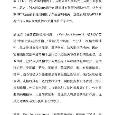
素（IFN）-γ的致病细胞因子，从而阻止肝脏坏死，从而加剧肝损
伤。总之，PSA对ConA诱导的肝炎具有显著的预防作用，这与抑
制NKT衍生的炎性细胞因子产生密切相关。这些发现表明PSA具
有治疗人类自身免疫性相关肝炎的治疗潜力。
黑龙骨（香加皮原植物同属）（Periploca forrestii）被列为“苗
药”中的古典药用植物，“苗药”是中药的一个分支。根据中医理
论，黑龙骨具有放松肌腱、激活侧支、祛风消湿的功效。因此，
它在临床实践中通常用于治疗类风湿性关节炎和创伤性损伤。迄
今为止，已经从该植物中分离并鉴定了各种植物化学成分，包括
强心苷、类固醇、萜类、黄酮类、苯基丙烷、醌、有机酚酸等。
其中，强心苷被认为是主要成分和生物活性物质。现代药理研究
表明，该植物具有广泛的生物活性，例如抗炎和止痛作用，免疫
抑制作用，伤口愈合活性，抗氧化剂，抗肿瘤和强心性。作为重
要的药用植物，大量研究证明，黑龙骨具有显著的治疗作用，尤
其是对类风湿关节炎和创伤性损伤。
杠柳（Periploca sepium）（香加皮原植物）在中药（TCM）中