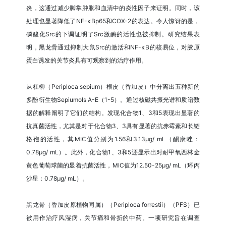
炎，这通过减少脚掌肿胀和血清中的炎性因子来证明。同时，该
处理也显著降低了NF-κBp65和COX-2的表达。令人惊讶的是，
磷酸化Src的下调证明了Src激酶的活性也被抑制。研究结果表
明，黑龙骨通过抑制大鼠Src的激活和NF-κB的核易位，对胶原
蛋白诱发的关节炎具有可观察到的治疗作用。
从杠柳（Periploca sepium）根皮（香加皮）中分离出五种新的
多酚衍生物Sepiumols A-E（1-5）。通过核磁共振光谱和质谱数
据的解释阐明了它们的结构。发现化合物1、3和5表现出显著的
抗真菌活性，尤其是对于化合物3、3具有显著的抗赤霉素和长链
格孢的活性，其MIC值分别为1.56和3.13μg/ mL（酮康唑：
0.78μg/ mL）。此外，化合物1、3和5还显示出对耐甲氧西林金
黄色葡萄球菌的显着抗菌活性，MIC值为12.50-25μg/ mL（环丙
沙星：0.78μg/ mL）。
黑龙骨（香加皮原植物同属）（Periploca forrestii）（PFS）已
被用作治疗风湿病，关节痛和骨折的中药。一项研究旨在调查