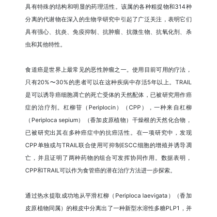
具有特殊的结构和明显的药理活性。该属的各种粗提物和314种
分离的代谢物在深入的生物学研究中引起了广泛关注，表明它们
具有强心、抗炎、免疫抑制、抗肿瘤、抗微生物、抗氧化剂、杀
虫和其他特性。
食道癌是世界上最常见的恶性肿瘤之一。使用目前可用的疗法，
只有20%〜30%的患者可以在这种疾病中存活5年以上。TRAIL
是可以诱导癌细胞凋亡的死亡受体的天然配体，已被研究用作癌
症的治疗剂。杠柳苷（Periplocin）（CPP），一种来自杠柳
（Periploca sepium）（香加皮原植物）干燥根的天然化合物，
已被研究出其在多种癌症中的抗癌活性。在一项研究中，发现
CPP单独或与TRAIL联合使用可抑制ESCC细胞的增殖并诱导凋
亡，并且证明了两种药物的组合可发挥协同作用。数据表明，
CPP和TRAIL可以作为食管癌的潜在治疗方法进一步探索。
通过热水提取成功地从平滑杠柳（Periploca laevigata）（香加
皮原植物同属）的根皮中分离出了一种新型水溶性多糖PLP1，并