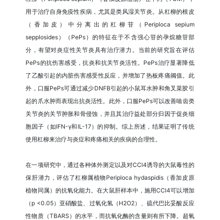
用于治疗自身免疫性疾病，尤其是类风湿关节炎。从杠柳的根皮
（香加皮）中分离出的杠柳苷（Periploca sepium
sepplosides）（PePs）的特征在于不含强心苷的孕烷糖苷部
分，有望对炎症性关节炎具有治疗潜力。当前的研究旨在评估
PePs的抗伤害感受，抗炎和抗关节炎活性。PePs治疗显著降低
了乙酸引起的内脏伤害感受性反应，并增加了热板疼痛阈值。此
外，口服PePs可通过减少DNFB引起的小鼠耳水肿和角叉菜胶引
起的爪水肿而表现出抗炎活性。此外，口服PePs可以改善啮齿类
关节炎的关节肿胀和骨侵蚀，并且其治疗益处部分归因于促炎细
胞因子（如IFN-γ和IL-17）的抑制。综上所述，结果证明了传统
使用杠柳来治疗与炎症和疼痛相关的疾病的合理性。
在一项研究中，通过各种体外测定以及对CCl4诱导的大鼠毒性的
保肝潜力，评估了杠柳属植物Periploca hydaspidis（香加皮原
植物同属）的抗氧化能力。在大鼠肝样本中，施用CCl4可以增加
（p <0.05）亚硝酸盐、过氧化氢（H2O2）、硫代巴比妥酸反应
性物质（TBARS）的水平，而抗氧化酶的含量则有所下降。超氧