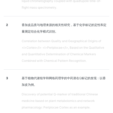
liquid chromatography coupled with quadrupole time-of-
flight mass spectrometry.
2
香加皮品质与地理来源的相关性研究，基于化学标记的定性和定
量测定结合化学模式识别。
Correlation between Quality and Geographical Origins of
<i>Cortex</i> <i>Periplocae</i>, Based on the Qualitative
and Quantitative Determination of Chemical Markers
Combined with Chemical Pattern Recognition.
3
基于植物代谢组学和网络药理学的中药潜在Q标记的发现：以香
加皮为例。
Discovery of potential Q-marker of traditional Chinese
medicine based on plant metabolomics and network
pharmacology: Periplocae Cortex as an example.