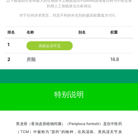
以下数据由对全球最大的生物医学文献数据库PubMed及维基百科与中医名著
利用人工智能算法分析得出
对于任何诉求而言，对其不利的补充剂的最高权重值为100。
排名
名称
别名
权重
1
高级会员可见
2
房颤
16.8
特别说明
黑龙骨（香加皮原植物同属）（Periploca forrestii）是在中医药
（TCM）中被称为“苗药”的物种，在风湿病、类风湿关节炎