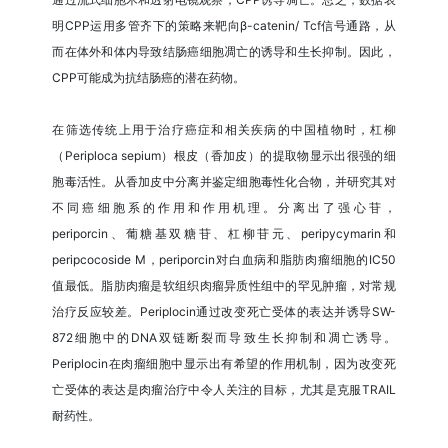
明CPP运用多管齐下的策略来靶向β-catenin/ Tcf信号通路，从
而在体外和体内导致结肠癌细胞凋亡的诱导和生长抑制。因此，
CPP可能成为抗结肠癌的潜在药物。
在筛选传统上用于治疗癌症和相关疾病的中国植物时，杠柳
（Periploca sepium）根皮（香加皮）的提取物显示出很强的细
胞毒活性。从香加皮中分离并鉴定细胞毒性化合物，并研究其对
不同癌细胞系的作用和作用机理。分离出了强心苷，
periporcin、葡糖基双糖苷、杠柳苷元、peripycymarin和
peripcocoside M，periporcin对白血病和脂肪肉瘤细胞的IC50
值最低。脂肪肉瘤是软组织肉瘤异质性组中的罕见肿瘤，对常规
治疗反应较差。Periplocin通过改变死亡受体的表达并诱导SW-
872细胞中的DNA双链断裂而导致生长抑制和凋亡诱导。
Periplocin在肉瘤细胞中显示出有希望的作用机制，因为改变死
亡受体的表达是肉瘤治疗中令人关注的目标，尤其是克服TRAIL
耐药性。