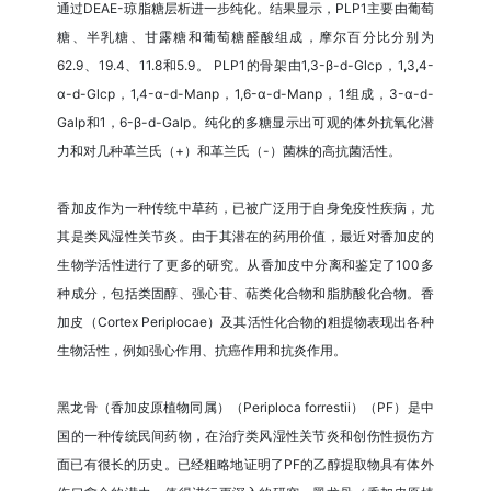
通过DEAE-琼脂糖层析进一步纯化。结果显示，PLP1主要由葡萄
糖、半乳糖、甘露糖和葡萄糖醛酸组成，摩尔百分比分别为
62.9、19.4、11.8和5.9。 PLP1的骨架由1,3-β-d-Glcp，1,3,4-
α-d-Glcp，1,4-α-d-Manp，1,6-α-d-Manp，1组成，3-α-d-
Galp和1，6-β-d-Galp。纯化的多糖显示出可观的体外抗氧化潜
力和对几种革兰氏（+）和革兰氏（-）菌株的高抗菌活性。
香加皮作为一种传统中草药，已被广泛用于自身免疫性疾病，尤
其是类风湿性关节炎。由于其潜在的药用价值，最近对香加皮的
生物学活性进行了更多的研究。从香加皮中分离和鉴定了100多
种成分，包括类固醇、强心苷、萜类化合物和脂肪酸化合物。香
加皮（Cortex Periplocae）及其活性化合物的粗提物表现出各种
生物活性，例如强心作用、抗癌作用和抗炎作用。
黑龙骨（香加皮原植物同属）（Periploca forrestii）（PF）是中
国的一种传统民间药物，在治疗类风湿性关节炎和创伤性损伤方
面已有很长的历史。已经粗略地证明了PF的乙醇提取物具有体外