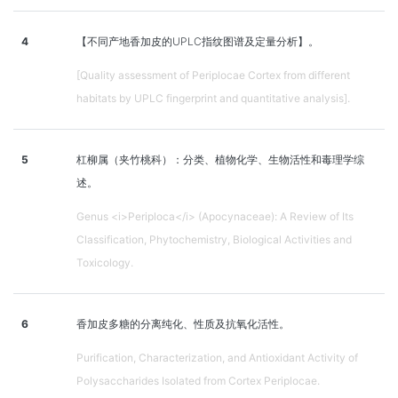
4
【不同产地香加皮的UPLC指纹图谱及定量分析】。
[Quality assessment of Periplocae Cortex from different
habitats by UPLC fingerprint and quantitative analysis].
5
杠柳属（夹竹桃科）：分类、植物化学、生物活性和毒理学综
述。
Genus <i>Periploca</i> (Apocynaceae): A Review of Its
Classification, Phytochemistry, Biological Activities and
Toxicology.
6
香加皮多糖的分离纯化、性质及抗氧化活性。
Purification, Characterization, and Antioxidant Activity of
Polysaccharides Isolated from Cortex Periplocae.