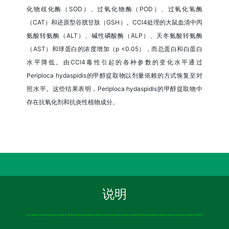
化物歧化酶（SOD）、过氧化物酶（POD）、过氧化氢酶
（CAT）和还原型谷胱甘肽（GSH）。CCl4处理的大鼠血清中丙
氨酸转氨酶（ALT）、碱性磷酸酶（ALP）、天冬氨酸转氨酶
（AST）和球蛋白的浓度增加（p <0.05），而总蛋白和白蛋白
水平降低。由CCl4毒性引起的各种参数的变化水平通过
Periploca hydaspidis的甲醇提取物以剂量依赖的方式恢复至对
照水平。这些结果表明，Periploca hydaspidis的甲醇提取物中
存在抗氧化剂和抗炎性植物成分。
说明