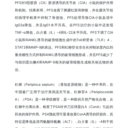
PFS对II型胶原（CII）胶原诱导的关节炎（CIA）小鼠的保护作用
和机制。结果表明，PFS改善了脚踝红斑和肿胀，并在踝关节组
织病理学检查中抑制了骨侵蚀。PFS处理导致CIA小鼠血清中
IgG2a降低，并且IgG1水平升高。在PFS治疗的小鼠中还发现
TNF-α降低，白介素（IL）-4和IL-22水平升高。PFS下调了CIA
小鼠和RANKL诱导的破骨细胞生成中的Toll样受体（TLR）4，
STAT3和MMP-9的表达。PFS和杠柳苷在非生长抑制浓度内以剂
量依赖性方式抑制RANKL诱导的破骨细胞形成，并且PFS减少了
与组织蛋白酶K和MMP-9相关的破骨细胞生成相关标志物的表
达。
杠柳（Periploca sepium）（香加皮原植物）是一种中草药，在
中国被广泛用于治疗类风湿关节炎。杠柳苷A（Periplocoside
A）（PSA）是一种孕烷糖苷，是一种新的天然产物化合物，从
杠柳中分离出来。检查了PSA对伴刀豆球蛋白A（ConA）引起的
肝炎的保护作用。PSA预处理可显著改善ConA诱导的肝损伤，其
特征是降低血清丙氨酸转氨酶（ALT），白介素（IL）-4和干扰