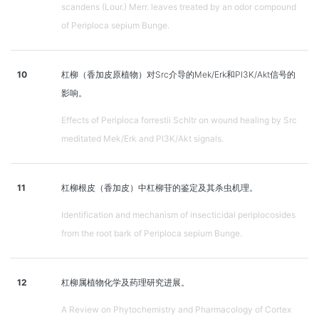
scandens (Lour.) Merr. leaves treated by an odor compound
of Periploca sepium Bunge.
10
杠柳（香加皮原植物）对Src介导的Mek/Erk和PI3K/Akt信号的
影响。
Effects of Periploca forrestii Schltr on wound healing by Src
meditated Mek/Erk and PI3K/Akt signals.
11
杠柳根皮（香加皮）中杠柳苷的鉴定及其杀虫机理。
Identification and mechanism of insecticidal periplocosides
from the root bark of Periploca sepium Bunge.
12
杠柳属植物化学及药理研究进展。
A Review on Phytochemistry and Pharmacology of Cortex