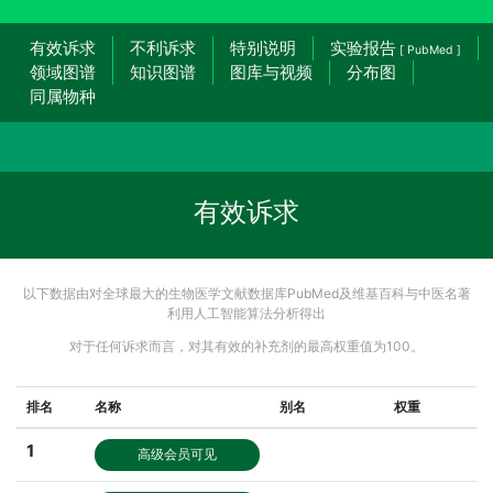
有效诉求
不利诉求
特别说明
实验报告
[ PubMed ]
领域图谱
知识图谱
图库与视频
分布图
同属物种
有效诉求
以下数据由对全球最大的生物医学文献数据库PubMed及维基百科与中医名著
利用人工智能算法分析得出
对于任何诉求而言，对其有效的补充剂的最高权重值为100。
排名
名称
别名
权重
1
高级会员可见