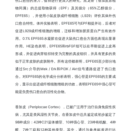
伤口愈合的潜力，值得进行更深入的研究。黑龙骨（香加皮原植
物同属）的总提取物获得（EPF）及其级分（65%乙醇级分，
EPFE65），并使用小鼠皮肤成纤维细胞（L929）评价其体外伤
口愈合特性。体外实验表明，EPFE65可与EPF相提并论，后者对
促进L929成纤维细胞的增殖，迁移和增加胶原蛋白产生有效作
用。0.1% EPFE65水凝胶在促进大鼠伤口愈合方面也表现出显著
作用。HE染色表明，EPFE65和rbFGF组可以在早期促进上皮再
形成，并促进肉芽组织转变为完整的真皮组织，并具有更多的类
似于正常皮肤的皮肤附件。所有这些都表明，EPFE65至少部分地
通过Src介导的Mek / Erk和PI3K / Akt信号通路促进了伤口愈
合。对EPFE65的化学成分分析表明，强心苷是EPFE65的主要成
分，显示出促进成纤维细胞增殖的功效，表明EPFE65中强心苷可
能是负责伤口愈合的活性化合物。
香加皮（Periplocae Cortex），已被广泛用于治疗自身免疫性疾
病，尤其是类风湿性关节炎。在香加皮中总共鉴定或初步鉴定了
98种成分：42种C21甾体糖苷、10种强心苷、23种有机酸、4种
醛、7种三萜和12种其他类型。其中，通过与参考标准进行比