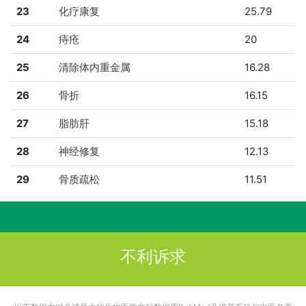
23
化疗康复
25.79
24
痔疮
20
25
清除体内重金属
16.28
26
骨折
16.15
27
脂肪肝
15.18
28
神经修复
12.13
29
骨质疏松
11.51
不利诉求