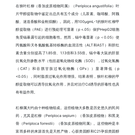
在狭叶杠柳（香加皮原植物同属）（Periploca angustifolia）叶
片甲醇提取物中鉴定出总共有五个成分（儿茶素、咖啡酸、阿魏
酸、迷迭香酸和金刚烷酮）。因此，用100μgmL-1的狭叶杠柳甲
醇提取物（PAE）进行预处理可显著（p <.05）保护HepG2细胞
免受镉暴露引起的细胞毒性。然而，镉中毒显著（p ＜0.05）使
丙氨酸和天冬氨酸氨基转移酶的血清活性（ALT和AST）和胆红
素含量分别提高了1.85倍、1.13倍和3.55倍。镉中毒大鼠的肝脏
抗氧化剂参数水平（包括超氧化物歧化酶（SOD），过氧化氢酶
（CAT）和谷胱甘肽过氧化物酶（GPx））显著降低（p
<0.05），同时脂质过氧化作用增强。结果表明，狭叶杠柳的甲
醇提取物可以诱导抗氧化作用，并且对治疗Cd诱导的肝毒性也具
有有益作用。
杠柳属大约由十种植物组成。这些植物大多数是历史悠久的民间
药，尤其是杠柳（Periploca sepium）（香加皮原植物）和黑龙
骨（Periploca forrestii）（香加皮原植物同属）。这些物种是丰
富而多样的来源首先是天然产物，心脏类固醇和C21孕烷类固醇