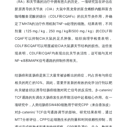
（RA）和关节痛的治疗中拥有悠久的历史。一项研究旨在评估在
胶原诱导的关节炎（CIA）大鼠中黑龙骨的富含烯醇内酯和富含
咖啡酰奎尼酸的级分（CDLF和CQAFs）的抗关节炎作用，并确
定了MH7A的治疗作用机制TNF-α处理的细胞。结果表明，不同
剂量（125 mg / kg，250 mg / kg和500 mg / kg）的CDLF和
CQAF可以抑制CIA大鼠的足爪肿胀。组织病理学检查表明，
CDLF和CQAF可以明显减轻CIA大鼠踝关节结构的损伤。这些发
现表明，CDLF和CQAF均表现出抗关节炎活性，这可能与其对
NF-κB和MAPK信号通路的抑制作用有关。
结肠癌和直肠癌是第三大最常被诊断出的癌症，约占所有与癌症
相关的死亡的10%。因此，需要开发新的有效的化学治疗剂以靶
向关键途径以诱导结肠癌细胞对死亡信号的反应性。β-catenin/
TCF通路的失调在大肠癌发生的早期活动中起着核心作用。在一
项研究中，人类结肠癌SW480细胞用于研究CPP（来自香加皮）
对β-catenin/ TCF信号通路调节的影响。研究结果表明，通过
MTT分析评估，CPP引起细胞生长的剂量和时间依赖性抑制，而
通过流式细胞术和透射电镜观察，CPP诱导凋亡。总之，数据表