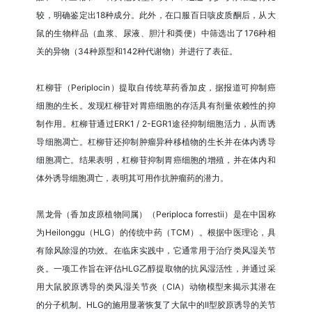
较，明确鉴定出18种成分。此外，在口服百日咳皮质酮后，从大
鼠的生物样品（血浆、尿液、胆汁和粪便）中筛选出了176种相
关的异物（34种原型和142种代谢物）并进行了表征。
杠柳苷（Periplocin）提取自传统草药香加皮，据报道可抑制癌
细胞的生长。发现杠柳苷对胃癌细胞的存活具有剂量依赖性的抑
制作用。杠柳苷通过ERK1 / 2-EGR1途径抑制细胞活力，从而诱
导细胞凋亡。杠柳苷还抑制肿瘤异种移植物的生长并在体内诱导
细胞凋亡。结果表明，杠柳苷抑制胃癌细胞的增殖，并在体内和
体外诱导细胞凋亡，表明其可用作抗肿瘤药的潜力。
黑龙骨（香加皮原植物同属）（Periploca forrestii）是在中国称
为Heilonggu（HLG）的传统中药（TCM）。根据中医理论，具
有除风除湿的功效。在临床实践中，它通常用于治疗类风湿关节
炎。一项工作旨在评估HLG乙醇提取物的抗风湿活性，并通过采
用大鼠胶原诱导的类风湿关节炎（CIA）动物模型来揭示其潜在
的分子机制。HLG的施用显著恢复了大鼠中的II型胶原诱导的关节