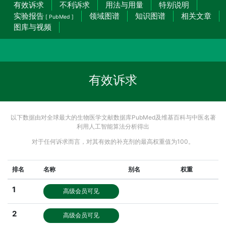
有效诉求
不利诉求
用法与用量
特别说明
实验报告
领域图谱
知识图谱
相关文章
[ PubMed ]
图库与视频
有效诉求
以下数据由对全球最大的生物医学文献数据库PubMed及维基百科与中医名著
利用人工智能算法分析得出
对于任何诉求而言，对其有效的补充剂的最高权重值为100。
排名
名称
别名
权重
1
高级会员可见
2
高级会员可见