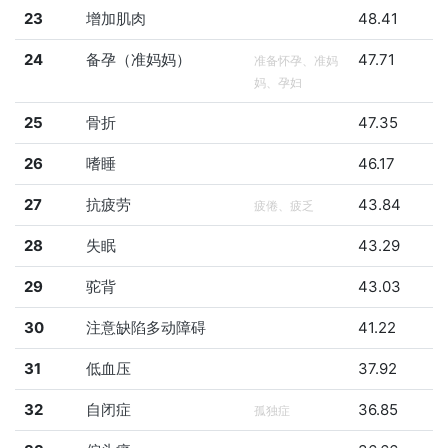
23
增加肌肉
48.41
24
备孕（准妈妈）
47.71
准备怀孕、准妈
妈、孕妇
25
骨折
47.35
26
嗜睡
46.17
27
抗疲劳
43.84
疲倦、疲乏
28
失眠
43.29
29
驼背
43.03
30
注意缺陷多动障碍
41.22
31
低血压
37.92
32
自闭症
36.85
孤独症