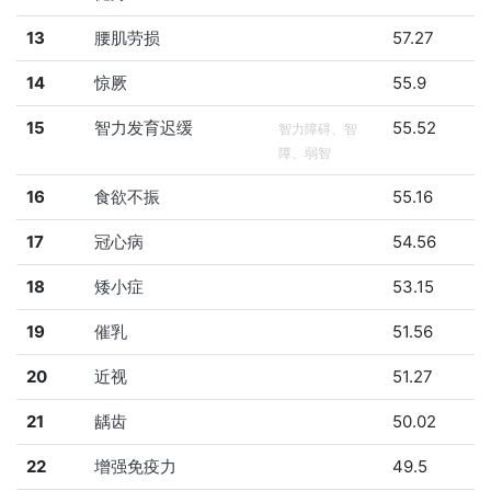
13
腰肌劳损
57.27
14
惊厥
55.9
15
智力发育迟缓
55.52
智力障碍、智
障、弱智
16
食欲不振
55.16
17
冠心病
54.56
18
矮小症
53.15
19
催乳
51.56
20
近视
51.27
21
龋齿
50.02
22
增强免疫力
49.5