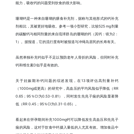
能力，吸收钙的问题受到饮食的很大影响。
珊瑚钙是一种来自珊瑚的膳食补充剂，据称与其他形式的钙补充
剂相比，其被更好地吸收。参考一项小型研究，比较525 mg剂量
的碳酸钙与相同剂量的来自琉球群岛的珊瑚的钙（其钙：镁为2：
1）。据报道，它的流行度有时被报道与冲绳岛居民的长寿有关。
虽然单独补充钙似乎不足以预防老年人骨折的风险，但同时补充
钙和维生素D似乎是有效的。
关于妊娠期补钙问题的综述发现，在13项评估高剂量补钙
（1000mg或更高）的研究中，高血压的平均风险似乎降低（RR
0.65；95％CI为0.53-0.81），同时发生先兆子痫的风险显著降
低（RR 0.45；95％CI为0.31-0.65）。
看起来在怀孕期间补充1000mg钙可以降低发生高血压和先兆子
痫的风险，这对于饮食中钙摄入量低的人尤其有效。增加食品中