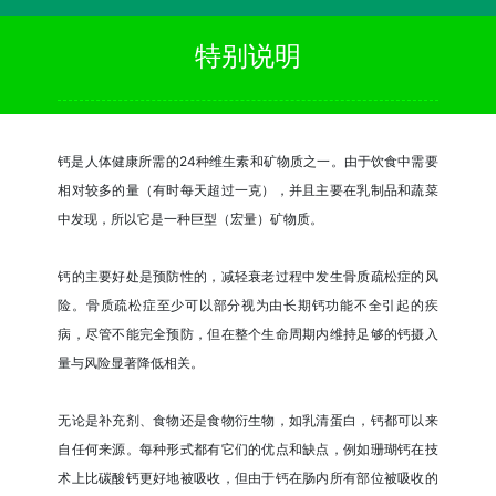
特别说明
钙是人体健康所需的24种维生素和矿物质之一。由于饮食中需要
相对较多的量（有时每天超过一克），并且主要在乳制品和蔬菜
中发现，所以它是一种巨型（宏量）矿物质。
钙的主要好处是预防性的，减轻衰老过程中发生骨质疏松症的风
险。骨质疏松症至少可以部分视为由长期钙功能不全引起的疾
病，尽管不能完全预防，但在整个生命周期内维持足够的钙摄入
量与风险显著降低相关。
无论是补充剂、食物还是食物衍生物，如乳清蛋白，钙都可以来
自任何来源。每种形式都有它们的优点和缺点，例如珊瑚钙在技
术上比碳酸钙更好地被吸收，但由于钙在肠内所有部位被吸收的