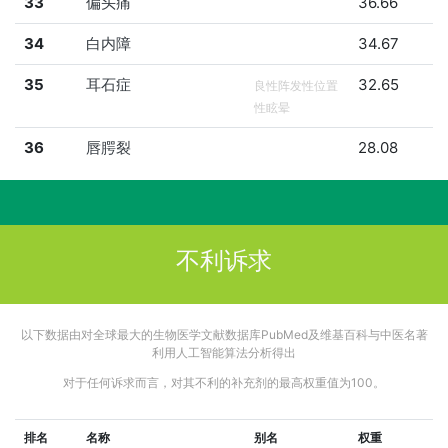
33
偏头痛
36.66
34
白内障
34.67
35
耳石症
32.65
良性阵发性位置
性眩晕
36
唇腭裂
28.08
不利诉求
以下数据由对全球最大的生物医学文献数据库PubMed及维基百科与中医名著
利用人工智能算法分析得出
对于任何诉求而言，对其不利的补充剂的最高权重值为100。
排名
名称
别名
权重