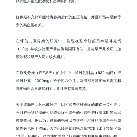
钙的摄入量也能够赋予这种保护作用。
妊娠期补充钙可能对青春期后代的血压有益，并且可能与缓解母
亲的高血压有关。
在评估儿童分娩的研究中，发现在整个妊娠后半期补充钙
（1.8g）与较少使用产前皮质类固醇有关，且与早产并发症（胎
膜破裂和早产入院）较少相关。
在刚刚分娩（产后5天）的女性中，通过乳制品（932mg钙）或
通过补充（1000mg）给予钙六个月，两组都与骨矿物质密度和
骨矿物质含量增加相关，并且没有显著差异。
关于结肠癌，钙已被研究，因为它与这种癌症的形式呈负相关，
并且在受到脂肪酸和肠道炎症相结合的小鼠中进行测试时显示出
抑制作用。据认为，过量的钙可以与这些可溶性脂质结合并形成
惰性钙皂用于消除，人类已经注意到钙含量增加（比正常情况高
10倍）的牛奶，这成功地增加了脂肪的消除和粪便中的胆汁酸。