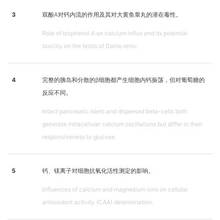
3
双酚A对钙内流的作用及其对大黄鱼睾丸的潜在毒性。
Role of bisphenol A on calcium influx and its potential
toxicity on the testis of Danio rerio.
4
完整的胰岛和分散的β细胞都产生细胞内钙振荡，但对葡萄糖的
反应不同。
Intact pancreatic islets and dispersed beta-cells both
generate intracellular calcium oscillations but differ in their
responsiveness to glucose.
5
钙、镁离子对细胞抗氧化活性测定的影响。
Influences of calcium and magnesium ions on cellular
antioxidant activity (CAA) determination.