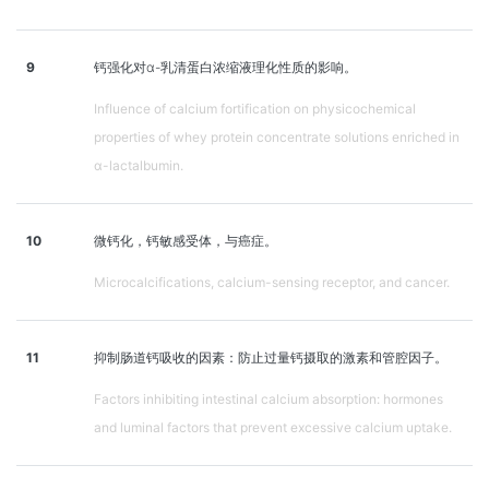
9
钙强化对α-乳清蛋白浓缩液理化性质的影响。
Influence of calcium fortification on physicochemical
properties of whey protein concentrate solutions enriched in
α-lactalbumin.
10
微钙化，钙敏感受体，与癌症。
Microcalcifications, calcium-sensing receptor, and cancer.
11
抑制肠道钙吸收的因素：防止过量钙摄取的激素和管腔因子。
Factors inhibiting intestinal calcium absorption: hormones
and luminal factors that prevent excessive calcium uptake.