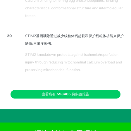
Calcium binding to herring egg phosphopeptides: Binding
characteristics, conformational structure and intermolecular
forces.
20
STIM2基因敲除通过减少线粒体钙超载和保护线粒体功能来保护
缺血/再灌注损伤。
STIM2 knockdown protects against ischemia/reperfusion
injury through reducing mitochondrial calcium overload and
preserving mitochondrial function.
查看所有
598405
份实验报告