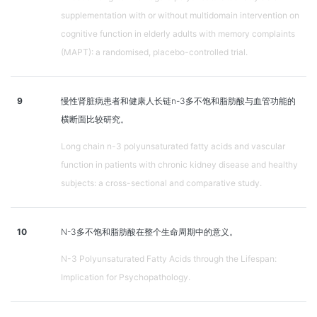
supplementation with or without multidomain intervention on
cognitive function in elderly adults with memory complaints
(MAPT): a randomised, placebo-controlled trial.
9
慢性肾脏病患者和健康人长链n-3多不饱和脂肪酸与血管功能的
横断面比较研究。
Long chain n-3 polyunsaturated fatty acids and vascular
function in patients with chronic kidney disease and healthy
subjects: a cross-sectional and comparative study.
10
N-3多不饱和脂肪酸在整个生命周期中的意义。
N-3 Polyunsaturated Fatty Acids through the Lifespan:
Implication for Psychopathology.