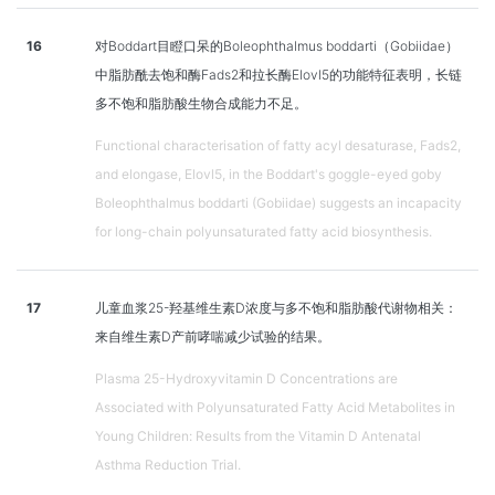
16
对Boddart目瞪口呆的Boleophthalmus boddarti（Gobiidae）
中脂肪酰去饱和酶Fads2和拉长酶Elovl5的功能特征表明，长链
多不饱和脂肪酸生物合成能力不足。
Functional characterisation of fatty acyl desaturase, Fads2,
and elongase, Elovl5, in the Boddart's goggle-eyed goby
Boleophthalmus boddarti (Gobiidae) suggests an incapacity
for long-chain polyunsaturated fatty acid biosynthesis.
17
儿童血浆25-羟基维生素D浓度与多不饱和脂肪酸代谢物相关：
来自维生素D产前哮喘减少试验的结果。
Plasma 25-Hydroxyvitamin D Concentrations are
Associated with Polyunsaturated Fatty Acid Metabolites in
Young Children: Results from the Vitamin D Antenatal
Asthma Reduction Trial.