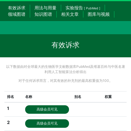
有效诉求
用法与用量
实验报告
[ PubMed ]
领域图谱
知识图谱
相关文章
图库与视频
有效诉求
以下数据由对全球最大的生物医学文献数据库PubMed及维基百科与中医名著
利用人工智能算法分析得出
对于任何诉求而言，对其有效的补充剂的最高权重值为100。
排名
名称
别名
权重
1
高级会员可见
2
高级会员可见