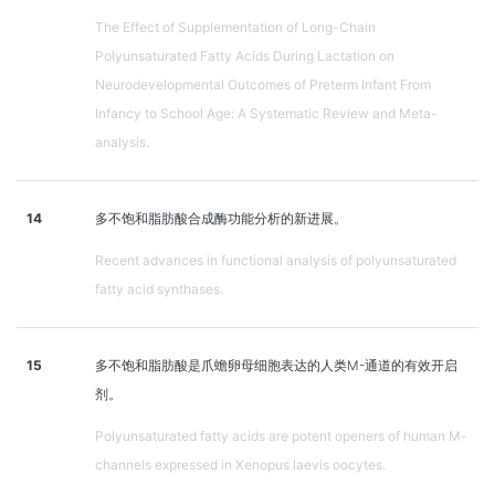
The Effect of Supplementation of Long-Chain
Polyunsaturated Fatty Acids During Lactation on
Neurodevelopmental Outcomes of Preterm Infant From
Infancy to School Age: A Systematic Review and Meta-
analysis.
14
多不饱和脂肪酸合成酶功能分析的新进展。
Recent advances in functional analysis of polyunsaturated
fatty acid synthases.
15
多不饱和脂肪酸是爪蟾卵母细胞表达的人类M-通道的有效开启
剂。
Polyunsaturated fatty acids are potent openers of human M-
channels expressed in Xenopus laevis oocytes.