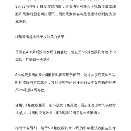
35-68％抑制）继发皮肤增白，这表明它可能会干扰角质形成细
胞和黑素细胞之间的通讯，因为黑素体会将黑色素转移到角质形
成细胞。
烟酰胺看起来赋予皮肤美白效果。
尽管在4-8周后没有发现任何益处，但在用5％烟酰胺乳膏治疗12
周后，红斑似乎会减少。
8％或更多周的5％烟酰胺乳膏应用于面部，使得皮肤泛黄似乎以
时间依赖的方式减少，其他研究中已经注意到日本女性晒黑时使
用2％乳膏4周有效。
使用5％烟酰胺面霜，细小皱纹（鱼尾纹）看起来会以时间依赖方
式减少，4周时没有效果，而8周和12周后益处逐渐增加。
相对于安慰剂，给予5％烟酰胺乳膏12周的中年受试者的皮肤弹