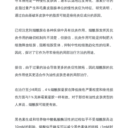
寻常痤疮是一种慢性皮肤病，通常以滤泡过度角化、激素介导的
皮脂过量产生和毛囊皮脂腺单位的慢性炎症为特征。研究表明，
通过自由基破坏皮肤中的脂质可能是痤疮炎症成分的原因。
已经注意到烟酰胺在各种疾病中具有抗炎作用。烟酰胺发挥其抗
炎作用的确切机制尚不清楚，但据信，抗炎作用可能是抑制肥大
细胞释放组胺，阻断组胺受体，抑制中性粒细胞趋化性的结果。
因此，探讨了它作为寻常痤疮的局部治疗方法的用途。
据信，由于过量的油会导致更多的炎症性脓疱，因此烟酰胺的抗
炎作用使其更适合作为油性皮肤患者的局部治疗。
在治疗至少8周后，4％烟酰胺凝胶在降低痤疮严重程度和痤疮损
伤方面与1％克林霉素凝胶一样有效。对于那些有油性皮肤类型的
人来说，烟酰胺可能更有效。
黑色素生成和培养物中酪氨酸酶活性的过程似乎不受烟酰胺高达
10mM的影响。烟酸似乎确实可以减少黑色素体的转移（1mM时