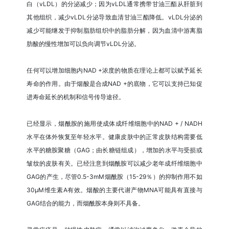
白（vLDL）的分泌减少；因为vLDL通常携带甘油三酯从肝脏到
其他组织，减少vLDL分泌导致血清甘油三酯降低。vLDL分泌的
减少可能继发于抑制脂肪组织中的脂肪分解，因为血清中游离脂
肪酸的慢性增加可以负向调节vLDL分泌。
任何可以增加细胞内NAD +浓度的物质在理论上都可以赋予延长
寿命的作用。由于烟酸是合成NAD +的底物，它可以支持已知促
进寿命延长的机制和信号传导途径。
已经显示，烟酰胺的施用使成体成纤维细胞中的NAD + / NADH
水平在体外恢复至年轻水平。健康皮肤中的正常皮肤结构需要低
水平的糖胺聚糖（GAG；由长糖链组成），增加的水平与受损或
皱纹的皮肤有关。已经注意到烟酰胺可以减少老年成纤维细胞中
GAG的产生，尽管0.5-3mM烟酰胺（15-29％）的抑制作用不如
30μM维生素A有效。烟酸的主要代谢产物MNA可能具有直接与
GAG结合的能力，而烟酰胺本身则不具备。