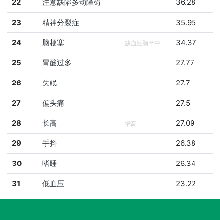
22
注意缺陷多动障碍
36.28
23
精神分裂症
35.95
24
脑梗塞
34.37
缺血性脑卒中
25
胃酸过多
27.77
26
失眠
27.7
27
偏头痛
27.5
28
长高
27.09
增高
29
手抖
26.38
30
嗜睡
26.34
31
低血压
23.22