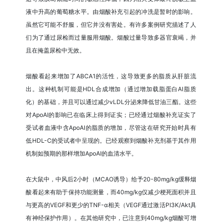
液中升高的葡萄糖水平。由烟酸补充引起的冲洗是暂时的影响。
虽然它可能不舒服，但它并没有害处。有许多案例研究描述了人
们为了通过尿检而过量服用烟酸。烟酸过量导致多器官衰竭，并
且在掩盖尿检中无效。
烟酸看起来增加了ABCA1的活性，这导致更多的脂质从肝脏流
出。这种机制可能是HDL合成增加（通过增加载脂蛋白AI脂质
化）的基础，并且可以通过减少vLDL分泌来降低甘油三酯。这些
对ApoAI的影响已在临床上得到证实；已经通过烟酸补充证实了
受试者血液中含ApoAI的脂质的增加，尽管这在研究开始时具有
低HDL-C的受试者中呈现的。已经观察到烟酸补充剂基于其作用
机制如预期的那样增加ApoAI的血清水平。
在大鼠中，中风后2小时（MCAO诱导）给予20-80mg/kg缓释烟
酸看起来有助于保持功能测量，而40mg/kg仅减少梗死面积并且
与更高的VEGF和更少的TNF-α相关（VEGF通过激活PI3K/Akt具
有神经保护作用）。在其他研究中，已注意到40mg/kg烟酸可增