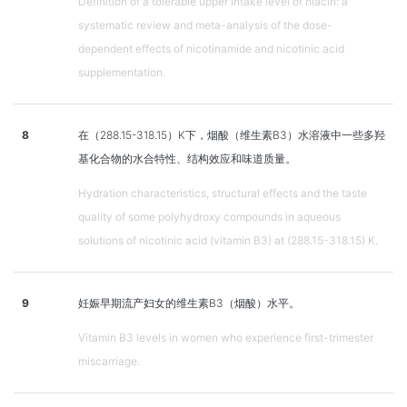
Definition of a tolerable upper intake level of niacin: a
systematic review and meta-analysis of the dose-
dependent effects of nicotinamide and nicotinic acid
supplementation.
8
在（288.15-318.15）K下，烟酸（维生素B3）水溶液中一些多羟
基化合物的水合特性、结构效应和味道质量。
Hydration characteristics, structural effects and the taste
quality of some polyhydroxy compounds in aqueous
solutions of nicotinic acid (vitamin B3) at (288.15-318.15) K.
9
妊娠早期流产妇女的维生素B3（烟酸）水平。
Vitamin B3 levels in women who experience first-trimester
miscarriage.