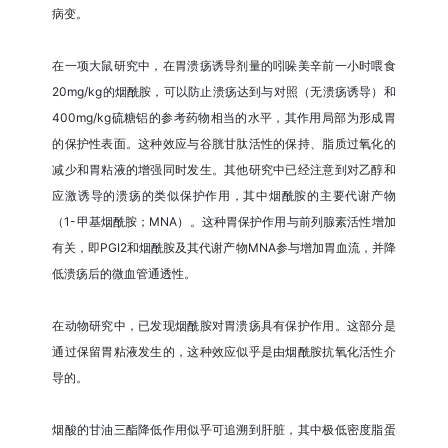
病变。
在一项大鼠研究中，在胃溃疡诱导剂量的吲哚美辛前一小时喂食
20mg/kg的烟酰胺，可以防止溃疡达到与对照（无溃疡诱导）和
400mg/kg硫糖铝的参考药物相当的水平，其作用局部为形成胃
的保护性表面。这种效应与谷胱甘肽活性的保持、脂质过氧化的
减少和胃粘液的增强同时发生。其他研究中已经注意到对乙醇和
应激诱导的溃疡的类似保护作用，其中烟酰胺的主要代谢产物
（1-甲基烟酰胺；MNA）。这种胃保护作用与前列腺素活性增加
有关，即PGI2和烟酰胺及其代谢产物MNA参与增加胃血流，并降
低溃疡后的微血管通透性。
在动物研究中，已发现烟酰胺对胃溃疡具有保护作用。这部分是
通过保留胃粘液发生的，这种效应似乎是由烟酰胺抗氧化活性介
导的。
烟酸的甘油三酯降低作用似乎可追溯到肝脏，其中极低密度脂蛋