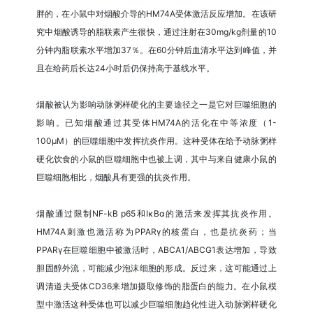
胖的，在小鼠中对烟酸介导的HM74A受体激活反应增加。在该研
究中烟酸诱导的脂联素产生很快，通过注射在30mg/kg剂量的10
分钟内脂联素水平增加37％。在60分钟后血清水平达到峰值，并
且在给药后长达24小时后仍保持高于基线水平。
烟酸被认为影响动脉粥样硬化的主要途径之一是它对巨噬细胞的
影响。已知烟酸通过其受体HM74A的活化在中等浓度（1-
100μM）的巨噬细胞中发挥抗炎作用。这种受体在给予动脉粥样
硬化饮食的小鼠的巨噬细胞中也被上调，其中与来自健康小鼠的
巨噬细胞相比，烟酸具有更强的抗炎作用。
烟酸通过限制NF-kB p65和IκBα的激活来发挥其抗炎作用。
HM74A刺激也激活称为PPARγ的核蛋白，也是抗炎药；当
PPARγ在巨噬细胞中被激活时，ABCA1/ABCG1表达增加，导致
胆固醇外流，可能减少泡沫细胞的形成。反过来，这可能通过上
调清道夫受体CD36来增加摄取修饰的脂蛋白的能力。在小鼠模
型中激活这种受体也可以减少巨噬细胞趋化性进入动脉粥样硬化