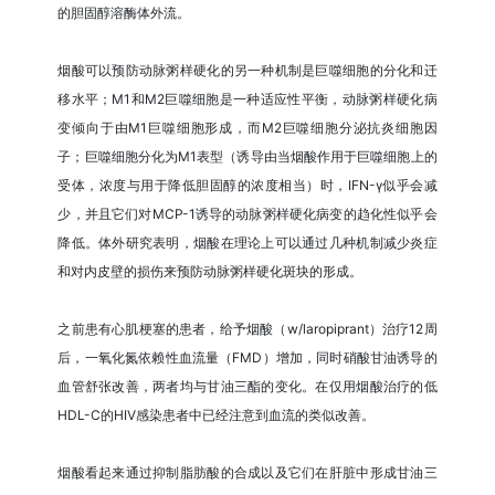
的胆固醇溶酶体外流。
烟酸可以预防动脉粥样硬化的另一种机制是巨噬细胞的分化和迁
移水平；M1和M2巨噬细胞是一种适应性平衡，动脉粥样硬化病
变倾向于由M1巨噬细胞形成，而M2巨噬细胞分泌抗炎细胞因
子；巨噬细胞分化为M1表型（诱导由当烟酸作用于巨噬细胞上的
受体，浓度与用于降低胆固醇的浓度相当）时，IFN-γ似乎会减
少，并且它们对MCP-1诱导的动脉粥样硬化病变的趋化性似乎会
降低。体外研究表明，烟酸在理论上可以通过几种机制减少炎症
和对内皮壁的损伤来预防动脉粥样硬化斑块的形成。
之前患有心肌梗塞的患者，给予烟酸（w/laropiprant）治疗12周
后，一氧化氮依赖性血流量（FMD）增加，同时硝酸甘油诱导的
血管舒张改善，两者均与甘油三酯的变化。在仅用烟酸治疗的低
HDL-C的HIV感染患者中已经注意到血流的类似改善。
烟酸看起来通过抑制脂肪酸的合成以及它们在肝脏中形成甘油三