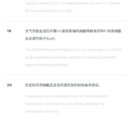
Genetic evidence for <i>Magnaporthe oryzae</i> vitamin
B3 acquisition from rice cells.
19
支气管败血波氏杆菌nic基因座编码烟酸降解途径和6-羟基烟酸
反应调节因子BpsR。
The Bordetella bronchiseptica nic locus encodes a nicotinic
acid degradation pathway and the 6-hydroxynicotinate-
responsive regulator BpsR.
20
经皮给药用烟酸及其前药微乳制剂的制备和表征。
Preparation and characterization of microemulsion
formulations of nicotinic acid and its prodrugs for
transdermal delivery.