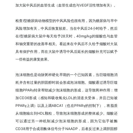
加大鼠中风后的血管生成（血管生成也与VEGF活性增加有关）。
检查I型糖尿病动物模型的中风风险也很有用，因为糖尿病与卒中
风险增加有关，中风后恢复较差。当在中风后24小时给予，然后
在I型糖尿病大鼠中每天给予28天时，40mg/kg的烟酸也与血管
和轴突重塑的改善率相关。看起来在中风后不久给予烟酸对大鼠
具有保护作用，而在大鼠中诱导中风后延长的烟酸补充可以赋予
一些有益的康复效果。
泡沫细胞也是动脉粥样硬化早期的一个已知因素，当巨噬细胞消
耗并含有过量的胆固醇时就会形成泡沫细胞。烟酸通过诱导巨噬
细胞PPARγ转录帮助减少泡沫细胞的形成，这导致两种作用：增
加CD36形成（感知和吸收氧化LDL的清道夫受体，并且已知被
PPARγ上调）以及上调ABCA1（也在PPARγ的控制下），将脂质
从细胞输出到HDL颗粒，导致泡沫细胞形成的整体减少。烟酸还
可以通过另一种机制减少泡沫细胞的形成，因为它似乎被酶
CD38用于合成溶酶体信号分子NAADP，后者反过来上调胆固醇