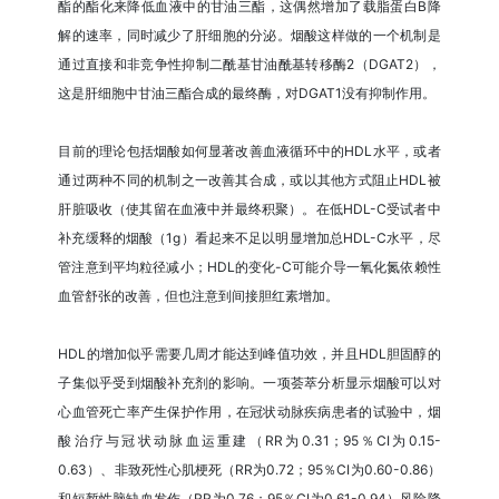
酯的酯化来降低血液中的甘油三酯，这偶然增加了载脂蛋白B降
解的速率，同时减少了肝细胞的分泌。烟酸这样做的一个机制是
通过直接和非竞争性抑制二酰基甘油酰基转移酶2（DGAT2），
这是肝细胞中甘油三酯合成的最终酶，对DGAT1没有抑制作用。
目前的理论包括烟酸如何显著改善血液循环中的HDL水平，或者
通过两种不同的机制之一改善其合成，或以其他方式阻止HDL被
肝脏吸收（使其留在血液中并最终积聚）。在低HDL-C受试者中
补充缓释的烟酸（1g）看起来不足以明显增加总HDL-C水平，尽
管注意到平均粒径减小；HDL的变化-C可能介导一氧化氮依赖性
血管舒张的改善，但也注意到间接胆红素增加。
HDL的增加似乎需要几周才能达到峰值功效，并且HDL胆固醇的
子集似乎受到烟酸补充剂的影响。一项荟萃分析显示烟酸可以对
心血管死亡率产生保护作用，在冠状动脉疾病患者的试验中，烟
酸治疗与冠状动脉血运重建（RR为0.31；95％CI为0.15-
0.63）、非致死性心肌梗死（RR为0.72；95％CI为0.60-0.86）
和短暂性脑缺血发作（RR为0.76；95％CI为0.61-0.94）风险降