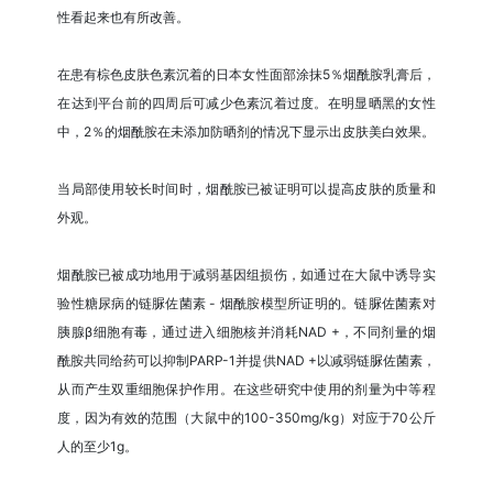
性看起来也有所改善。
在患有棕色皮肤色素沉着的日本女性面部涂抹5％烟酰胺乳膏后，
在达到平台前的四周后可减少色素沉着过度。在明显晒黑的女性
中，2％的烟酰胺在未添加防晒剂的情况下显示出皮肤美白效果。
当局部使用较长时间时，烟酰胺已被证明可以提高皮肤的质量和
外观。
烟酰胺已被成功地用于减弱基因组损伤，如通过在大鼠中诱导实
验性糖尿病的链脲佐菌素 - 烟酰胺模型所证明的。链脲佐菌素对
胰腺β细胞有毒，通过进入细胞核并消耗NAD +，不同剂量的烟
酰胺共同给药可以抑制PARP-1并提供NAD +以减弱链脲佐菌素，
从而产生双重细胞保护作用。在这些研究中使用的剂量为中等程
度，因为有效的范围（大鼠中的100-350mg/kg）对应于70公斤
人的至少1g。