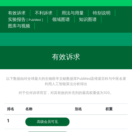
有效诉求
不利诉求
用法与用量
特别说明
实验报告
领域图谱
知识图谱
[ PubMed ]
图库与视频
有效诉求
以下数据由对全球最大的生物医学文献数据库PubMed及维基百科与中医名著
利用人工智能算法分析得出
对于任何诉求而言，对其有效的补充剂的最高权重值为100。
排名
名称
别名
权重
1
高级会员可见