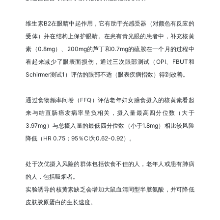
维生素B2在眼睛中起作用，它有助于光感受器（对颜色有反应的
受体）并在结构上保护眼睛。在患有青光眼的患者中，补充核黄
素（0.8mg）、200mg的芦丁和0.7mg的硫胺在一个月的过程中
看起来减少了眼表面损伤，通过三次眼部测试（OPI、FBUT和
Schirmer测试1）评估的眼部不适（眼表疾病指数）得到改善。
通过食物频率问卷（FFQ）评估老年妇女膳食摄入的核黄素看起
来与结直肠癌发病率呈负相关，摄入量最高四分位数（大于
3.97mg）与总摄入量的最低四分位数（小于1.8mg）相比较风险
降低（HR 0.75；95％CI为0.62-0.92）。
处于次优摄入风险的群体包括饮食不佳的人，老年人或患有肺病
的人，包括吸烟者。
实验诱导的核黄素缺乏会增加大鼠血清同型半胱氨酸，并可降低
皮肤胶原蛋白的生长速度。