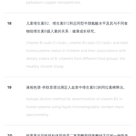
palladium-copper nanoparticles.
18
儿童维生素B2、维生素B12和总同型半胱氨酸水平及其与不同食
物组维生素B摄入量的关系：健康成长研究。
Vitamin B<sub>2</sub>, vitamin B<sub>12</sub> and total
homocysteine status in children and their associations with
dietary intake of B-vitamins from different food groups: the
Healthy Growth Study.
19
液相色谱-串联质谱法测定人血浆中维生素B2的同位素稀释法。
Isotope dilution method for determination of vitamin B2 in
human plasma using liquid chromatography-tandem mass
spectrometry.
20
核黄素反应性线粒体肌病是二氢脂酰胺脱氢酶缺乏症的一种新表