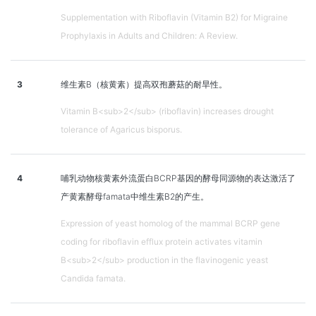
Supplementation with Riboflavin (Vitamin B2) for Migraine
Prophylaxis in Adults and Children: A Review.
3
维生素B（核黄素）提高双孢蘑菇的耐旱性。
Vitamin B<sub>2</sub> (riboflavin) increases drought
tolerance of Agaricus bisporus.
4
哺乳动物核黄素外流蛋白BCRP基因的酵母同源物的表达激活了
产黄素酵母famata中维生素B2的产生。
Expression of yeast homolog of the mammal BCRP gene
coding for riboflavin efflux protein activates vitamin
B<sub>2</sub> production in the flavinogenic yeast
Candida famata.