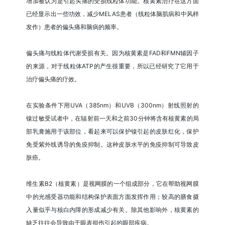
增加被认为是引起头痛的受损线粒体功能。核黄素治疗在这方面
已经显示出一些功效，减少MELAS患者（线粒体脑肌病和中风样
发作）患者的偏头痛和脑病的频率。
偏头痛与线粒体代谢受损有关。因为核黄素是FAD和FMN辅因子
的来源，对于线粒体ATP的产生很重要，所以已经研究了它用于
治疗偏头痛的疗效。
在实验条件下用UVA（385nm）和UVB（300nm）射线照射的
镍过敏受试者中，在辐射前一天和之前30分钟将含有核黄素的局
部乳膏施用于该部位，看起来可以保护镍引起的皮肤红化，保护
免受紫外线诱导的免疫抑制。这种皮肤水平的免疫抑制可导致皮
肤癌。
维生素B2（核黄素）是视网膜的一个组成部分，它在帮助视网膜
中的光感受器功能和结构保护表面方面发挥作用；较高的膳食摄
入量似乎与核白内障的形成减少有关。除其他影响外，核黄素的
缺乏往往会导致由于眼表损伤引起的眼部疾病。