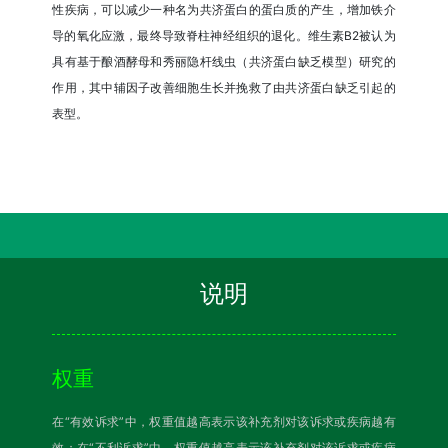
性疾病，可以减少一种名为共济蛋白的蛋白质的产生，增加铁介
导的氧化应激，最终导致脊柱神经组织的退化。维生素B2被认为
具有基于酿酒酵母和秀丽隐杆线虫（共济蛋白缺乏模型）研究的
作用，其中辅因子改善细胞生长并挽救了由共济蛋白缺乏引起的
表型。
说明
权重
在“有效诉求”中，权重值越高表示该补充剂对该诉求或疾病越有
效；在“不利诉求”中，权重值越高表示该补充剂对该诉求或疾病