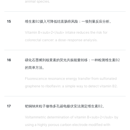
animal species.
15
维生素B2摄入可降低结直肠癌风险：一项剂量反应分析。
Vitamin B<sub>2</sub> intake reduces the risk for
colorectal cancer: a dose-response analysis.
16
磺化石墨烯到核黄素的荧光共振能量转移：一种检测维生素B2
的简单方法。
Fluorescence resonance energy transfer from sulfonated
graphene to riboflavin: a simple way to detect vitamin B2.
17
钯铜纳米粒子修饰多孔碳电极伏安法测定维生素B2。
Voltammetric determination of vitamin B<sub>2</sub> by
using a highly porous carbon electrode modified with