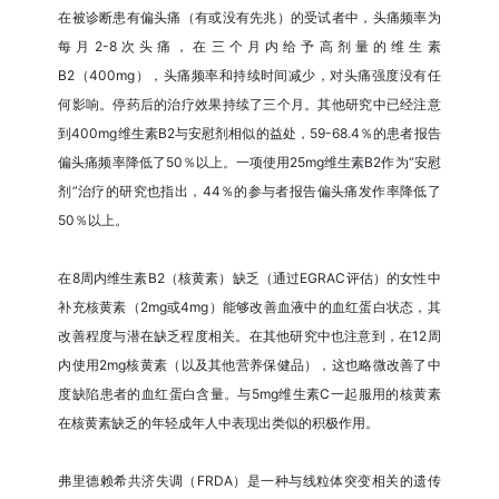
在被诊断患有偏头痛（有或没有先兆）的受试者中，头痛频率为
每月2-8次头痛，在三个月内给予高剂量的维生素
B2（400mg），头痛频率和持续时间减少，对头痛强度没有任
何影响。停药后的治疗效果持续了三个月。其他研究中已经注意
到400mg维生素B2与安慰剂相似的益处，59-68.4％的患者报告
偏头痛频率降低了50％以上。一项使用25mg维生素B2作为“安慰
剂”治疗的研究也指出，44％的参与者报告偏头痛发作率降低了
50％以上。
在8周内维生素B2（核黄素）缺乏（通过EGRAC评估）的女性中
补充核黄素（2mg或4mg）能够改善血液中的血红蛋白状态，其
改善程度与潜在缺乏程度相关。在其他研究中也注意到，在12周
内使用2mg核黄素（以及其他营养保健品），这也略微改善了中
度缺陷患者的血红蛋白含量。与5mg维生素C一起服用的核黄素
在核黄素缺乏的年轻成年人中表现出类似的积极作用。
弗里德赖希共济失调（FRDA）是一种与线粒体突变相关的遗传