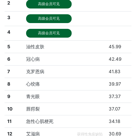
2
高级会员可见
3
高级会员可见
4
高级会员可见
5
油性皮肤
45.99
6
冠心病
42.49
7
克罗恩病
41.83
8
心绞痛
39.97
9
青光眼
37.37
10
唇腭裂
37.07
11
急性心肌梗死
34.18
12
艾滋病
30.69
获得性免疫缺陷