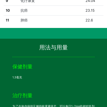
9
化疗康复
24.04
10
抗癌
23.15
11
肺癌
22.6
用法与用量
保健剂量
1.3毫克
治疗剂量
为了在体内保持足够的核黄素状态，可以每日1-2mg的相对低剂