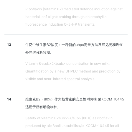
Riboflavin (Vitamin B2) mediated defence induction against
bacterial leaf blight: probing through chlorophyll a
fluorescence induction O-J-I-P transients.
13
牛奶中维生素B2浓度：一种新的uhpc定量方法及可见光和近红
外光谱分析预测。
Vitamin B<sub>2</sub> concentration in cow milk:
Quantification by a new UHPLC method and prediction by
visible and near-infrared spectral analysis.
14
维生素B2（80%）作为核黄素的安全性 枯草杆菌KCCM-10445
适用于所有动物物种。
Safety of vitamin B<sub>2</sub> (80%) as riboflavin
produced by <i>Bacillus subtilis</i> KCCM-10445 for all