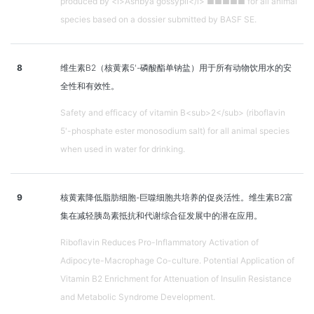
produced by <i>Ashbya gossypii</i> ■■■■■ for all animal
species based on a dossier submitted by BASF SE.
8
维生素B2（核黄素5'-磷酸酯单钠盐）用于所有动物饮用水的安
全性和有效性。
Safety and efficacy of vitamin B<sub>2</sub> (riboflavin
5'-phosphate ester monosodium salt) for all animal species
when used in water for drinking.
9
核黄素降低脂肪细胞-巨噬细胞共培养的促炎活性。维生素B2富
集在减轻胰岛素抵抗和代谢综合征发展中的潜在应用。
Riboflavin Reduces Pro-Inflammatory Activation of
Adipocyte-Macrophage Co-culture. Potential Application of
Vitamin B2 Enrichment for Attenuation of Insulin Resistance
and Metabolic Syndrome Development.