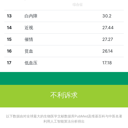
综合征
13
白内障
30.2
14
近视
27.44
15
催情
27.27
16
贫血
26.14
17
低血压
17.18
不利诉求
以下数据由对全球最大的生物医学文献数据库PubMed及维基百科与中医名著
利用人工智能算法分析得出