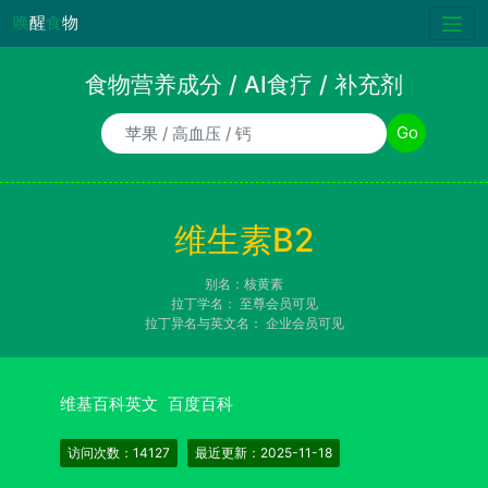
唤
醒
食
物
食物营养成分 / AI食疗 / 补充剂
食物/AI食疗诉求/补充剂名称
Go
维生素B2
别名：核黄素
拉丁学名：
至尊会员可见
拉丁异名与英文名：
企业会员可见
维基百科英文
百度百科
访问次数：14127
最近更新：2025-11-18