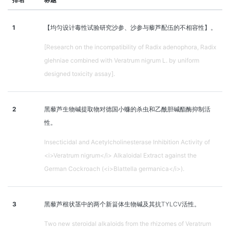
1
【均匀设计毒性试验研究沙参、沙参与藜芦配伍的不相容性】。
[Research on the incompatibility of Radix adenophora, Radix
glehniae combined with Veratrum nigrum L. by uniform
designed toxicity assay].
2
黑藜芦生物碱提取物对德国小蠊的杀虫和乙酰胆碱酯酶抑制活
性。
Insecticidal and Acetylcholinesterase Inhibition Activity of
<i>Veratrum nigrum</i> Alkaloidal Extract against the
German Cockroach (<i>Blattella germanica</i>).
3
黑藜芦根状茎中的两个新甾体生物碱及其抗TYLCV活性。
Two new steroidal alkaloids from the rhizomes of Veratrum