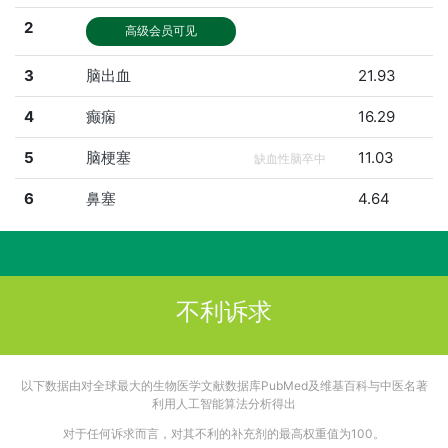
2
高级会员可见
3
脑出血
21.93
4
癫痫
16.29
5
脑梗塞
11.03
缺血性脑卒中
6
鼻塞
4.64
不利诉求
以下数据由对全球最大的生物医学文献数据库PubMed及维基百科与中医名著
利用人工智能算法分析得出
对于任何诉求而言，对其不利的补充剂的最高权重值为100。