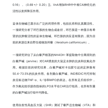
0.16），（0.69 +/- 0.20）]]。VnA增加RHR中中枢CA神经元的
活性以发挥降压作用。
甾体生物碱已显示出广泛的药理作用，包括抗癌和抗真菌活性。
一项研究分析了环巴胺的生物合成途径，环巴胺是一种显示有希
望的抗肿瘤活性的甾体生物碱。环巴胺的供应是有限的，因为目
前的来源仅来自野生植物加州藜（Veratrum californicum）。
一项研究评估了从白藜芦根茎的NH4OH-苯提取物中分离得到的
白藜芦碱（jervine）对CAR诱发的大鼠足水肿的抗炎和抗氧化作
用。根据目前的研究结果，白藜芦碱对卡拉胶引起的足肿胀有
50.4-73.5%的抗炎作用。各剂量白藜芦碱、IND和DIC均可抑制
炎症标志物TNF-α、IL-1β和MPO的表达。在所有足爪组织中，
作为氧化组织损伤指标的LPO水平在CAR治疗组高，在所有剂量
的白藜芦碱治疗组中均降低。
使用自发性高血压大鼠（SHR）测试了藜芦总生物碱（VTA）和