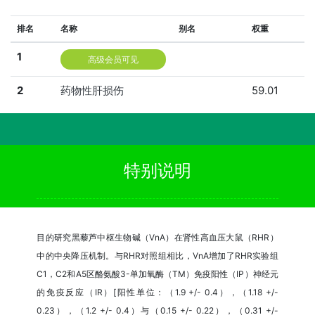
排名
名称
别名
权重
1
高级会员可见
2
药物性肝损伤
59.01
特别说明
目的研究黑藜芦中枢生物碱（VnA）在肾性高血压大鼠（RHR）
中的中央降压机制。与RHR对照组相比，VnA增加了RHR实验组
C1，C2和A5区酪氨酸3-单加氧酶（TM）免疫阳性（IP）神经元
的免疫反应（IR）[阳性单位：（1.9 +/- 0.4），（1.18 +/-
0.23），（1.2 +/- 0.4）与（0.15 +/- 0.22），（0.31 +/-