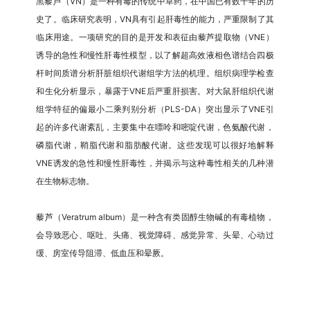
黑藜芦（VN）是一种有毒的传统中草药，在中国已有数千年的历
史了。临床研究表明，VN具有引起肝毒性的能力，严重限制了其
临床用途。一项研究的目的是开发和表征由藜芦提取物（VNE）
诱导的急性和慢性肝毒性模型，以了解超高效液相色谱结合四极
杆时间质谱分析肝脏组织代谢组学方法的机理。组织病理学检查
和生化分析显示，暴露于VNE后严重肝损害。对大鼠肝组织代谢
组学特征的偏最小二乘判别分析（PLS-DA）突出显示了VNE引
起的许多代谢紊乱，主要集中在嘌呤和嘧啶代谢，色氨酸代谢，
磷脂代谢，鞘脂代谢和脂肪酸代谢。这些发现可以很好地解释
VNE诱发的急性和慢性肝毒性，并揭示与这种毒性相关的几种潜
在生物标志物。
藜芦（Veratrum album）是一种含有类固醇生物碱的有毒植物，
会导致恶心、呕吐、头痛、视觉障碍、感觉异常、头晕、心动过
缓、房室传导阻滞、低血压和晕厥。