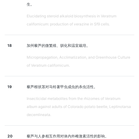
生。
Elucidating steroid alkaloid biosynthesis in Veratrum
californicum: production of verazine in Sf9 cells.
18
加州藜芦的微繁殖、驯化和温室栽培。
Micropropagation, Acclimatization, and Greenhouse Culture
of Veratrum californicum.
19
藜芦根状茎对马铃薯甲虫成虫的杀虫活性。
Insecticidal metabolites from the rhizomes of Veratrum
album against adults of Colorado potato beetle, Leptinotarsa
decemlineata.
20
藜芦与人参相互作用对体内外雌激素活性的影响。