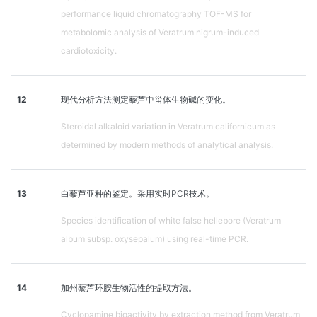
performance liquid chromatography TOF-MS for
metabolomic analysis of Veratrum nigrum-induced
cardiotoxicity.
12
现代分析方法测定藜芦中甾体生物碱的变化。
Steroidal alkaloid variation in Veratrum californicum as
determined by modern methods of analytical analysis.
13
白藜芦亚种的鉴定。采用实时PCR技术。
Species identification of white false hellebore (Veratrum
album subsp. oxysepalum) using real-time PCR.
14
加州藜芦环胺生物活性的提取方法。
Cyclopamine bioactivity by extraction method from Veratrum