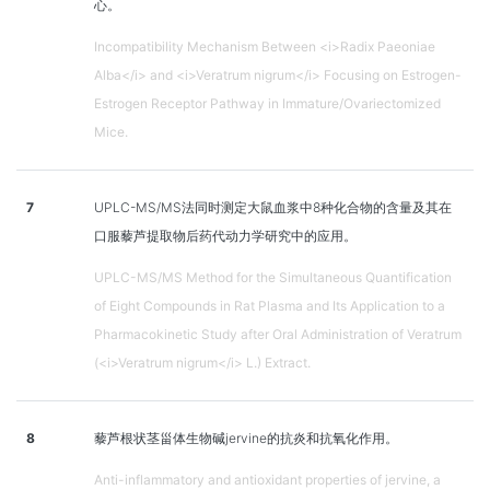
心。
Incompatibility Mechanism Between <i>Radix Paeoniae
Alba</i> and <i>Veratrum nigrum</i> Focusing on Estrogen-
Estrogen Receptor Pathway in Immature/Ovariectomized
Mice.
7
UPLC-MS/MS法同时测定大鼠血浆中8种化合物的含量及其在
口服藜芦提取物后药代动力学研究中的应用。
UPLC-MS/MS Method for the Simultaneous Quantification
of Eight Compounds in Rat Plasma and Its Application to a
Pharmacokinetic Study after Oral Administration of Veratrum
(<i>Veratrum nigrum</i> L.) Extract.
8
藜芦根状茎甾体生物碱jervine的抗炎和抗氧化作用。
Anti-inflammatory and antioxidant properties of jervine, a