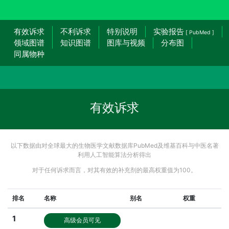
有效诉求
不利诉求
特别说明
实验报告
[ PubMed ]
领域图谱
知识图谱
图库与视频
分布图
同属物种
有效诉求
以下数据由对全球最大的生物医学文献数据库PubMed及维基百科与中医名著
利用人工智能算法分析得出
对于任何诉求而言，对其有效的补充剂的最高权重值为100。
排名
名称
别名
权重
1
高级会员可见