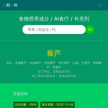
唤
醒
食
物
食物营养成分 / AI食疗 / 补充剂
食物/AI食疗诉求/补充剂名称
Go
藜芦
别名：毛穗藜芦、牯岭藜芦、兴安藜芦、毛叶藜芦、山葱、七厘丹、黑紫藜
芦、黑藜芦
拉丁学名：
至尊会员可见
拉丁异名与英文名：
企业会员可见
百度百科
访问次数：5508
最近更新：2025-12-08