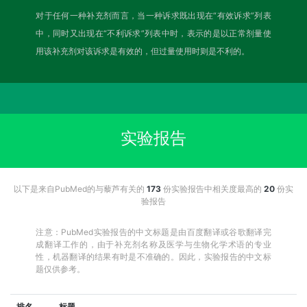
对于任何一种补充剂而言，当一种诉求既出现在“有效诉求”列表
中，同时又出现在“不利诉求”列表中时，表示的是以正常剂量使
用该补充剂对该诉求是有效的，但过量使用时则是不利的。
实验报告
以下是来自PubMed的与藜芦有关的
173
份实验报告中相关度最高的
20
份实
验报告
注意：PubMed实验报告的中文标题是由百度翻译或谷歌翻译完
成翻译工作的，由于补充剂名称及医学与生物化学术语的专业
性，机器翻译的结果有时是不准确的。因此，实验报告的中文标
题仅供参考。
排名
标题