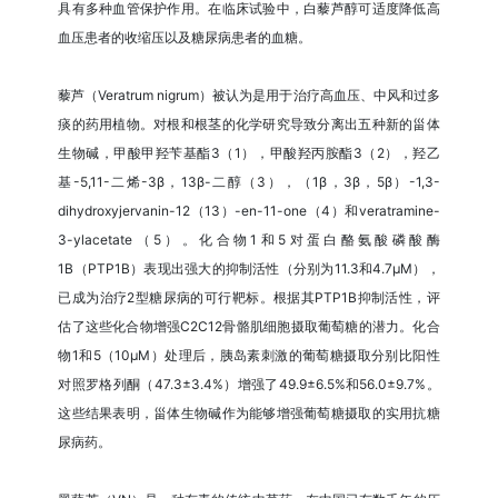
具有多种血管保护作用。在临床试验中，白藜芦醇可适度降低高
血压患者的收缩压以及糖尿病患者的血糖。
藜芦（Veratrum nigrum）被认为是用于治疗高血压、中风和过多
痰的药用植物。对根和根茎的化学研究导致分离出五种新的甾体
生物碱，甲酸甲羟苄基酯3（1），甲酸羟丙胺酯3（2），羟乙
基-5,11-二烯-3β，13β-二醇（3），（1β，3β，5β）-1,3-
dihydroxyjervanin-12（13）-en-11-one（4）和veratramine-
3-ylacetate（5）。化合物1和5对蛋白酪氨酸磷酸酶
1B（PTP1B）表现出强大的抑制活性（分别为11.3和4.7μM），
已成为治疗2型糖尿病的可行靶标。根据其PTP1B抑制活性，评
估了这些化合物增强C2C12骨骼肌细胞摄取葡萄糖的潜力。化合
物1和5（10μM）处理后，胰岛素刺激的葡萄糖摄取分别比阳性
对照罗格列酮（47.3±3.4%）增强了49.9±6.5%和56.0±9.7%。
这些结果表明，甾体生物碱作为能够增强葡萄糖摄取的实用抗糖
尿病药。