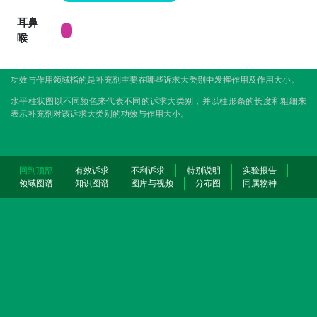
耳鼻
喉
功效与作用领域指的是补充剂主要在哪些诉求大类别中发挥作用及作用大小。
水平柱状图以不同颜色来代表不同的诉求大类别，并以柱形条的长度和粗细来
表示补充剂对该诉求大类别的功效与作用大小。
回到顶部
有效诉求
不利诉求
特别说明
实验报告
领域图谱
知识图谱
图库与视频
分布图
同属物种