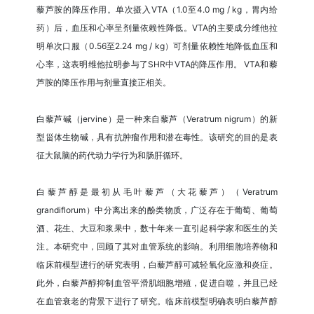
藜芦胺的降压作用。单次摄入VTA（1.0至4.0 mg / kg，胃内给
药）后，血压和心率呈剂量依赖性降低。VTA的主要成分维他拉
明单次口服（0.56至2.24 mg / kg）可剂量依赖性地降低血压和
心率，这表明维他拉明参与了SHR中VTA的降压作用。 VTA和藜
芦胺的降压作用与剂量直接正相关。
白藜芦碱（jervine）是一种来自藜芦（Veratrum nigrum）的新
型甾体生物碱，具有抗肿瘤作用和潜在毒性。该研究的目的是表
征大鼠脑的药代动力学行为和肠肝循环。
白藜芦醇是最初从毛叶藜芦（大花藜芦）（Veratrum
grandiflorum）中分离出来的酚类物质，广泛存在于葡萄、葡萄
酒、花生、大豆和浆果中，数十年来一直引起科学家和医生的关
注。本研究中，回顾了其对血管系统的影响。利用细胞培养物和
临床前模型进行的研究表明，白藜芦醇可减轻氧化应激和炎症。
此外，白藜芦醇抑制血管平滑肌细胞增殖，促进自噬，并且已经
在血管衰老的背景下进行了研究。临床前模型明确表明白藜芦醇