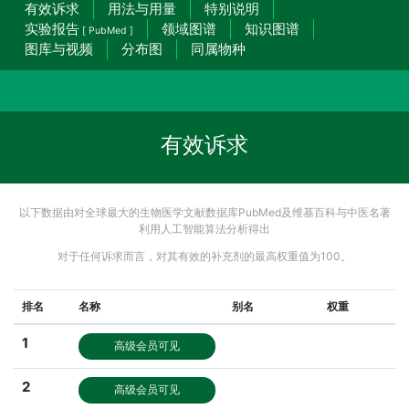
有效诉求
用法与用量
特别说明
实验报告
领域图谱
知识图谱
[ PubMed ]
图库与视频
分布图
同属物种
有效诉求
以下数据由对全球最大的生物医学文献数据库PubMed及维基百科与中医名著
利用人工智能算法分析得出
对于任何诉求而言，对其有效的补充剂的最高权重值为100。
排名
名称
别名
权重
1
高级会员可见
2
高级会员可见