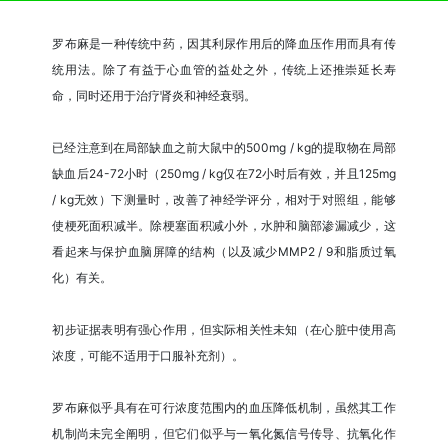
罗布麻是一种传统中药，因其利尿作用后的降血压作用而具有传
统用法。除了有益于心血管的益处之外，传统上还推崇延长寿
命，同时还用于治疗肾炎和神经衰弱。
已经注意到在局部缺血之前大鼠中的500mg / kg的提取物在局部
缺血后24-72小时（250mg / kg仅在72小时后有效，并且125mg
/ kg无效）下测量时，改善了神经学评分，相对于对照组，能够
使梗死面积减半。除梗塞面积减小外，水肿和脑部渗漏减少，这
看起来与保护血脑屏障的结构（以及减少MMP2 / 9和脂质过氧
化）有关。
初步证据表明有强心作用，但实际相关性未知（在心脏中使用高
浓度，可能不适用于口服补充剂）。
罗布麻似乎具有在可行浓度范围内的血压降低机制，虽然其工作
机制尚未完全阐明，但它们似乎与一氧化氮信号传导、抗氧化作