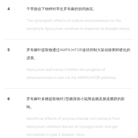
4
干旱胁迫下钠钾对旱生罗布麻的协同效应。
The synergistic effects of sodium and potassium on the
xerophyte Apocynum venetum in response to drought stress.
5
罗布麻叶提取物通过AMPK/mTOR途径抑制大鼠动脉粥样硬化的
进展。
Apocynum leaf extract inhibits the progress of
atherosclerosis in rats via the AMPK/mTOR pathway.
6
罗布麻叶多糖提取物对2型糖尿病小鼠降血糖及肠道菌群的影
响。
Beneficial effects of polysaccharide-rich extracts from
Apocynum venetum leaves on hypoglycemic and gut
microbiota in type 2 diabetic mice.