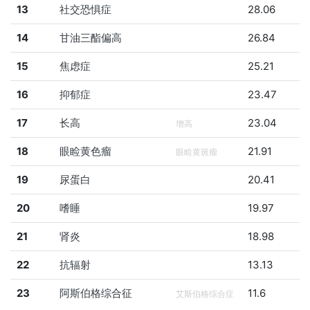
13
社交恐惧症
28.06
14
甘油三酯偏高
26.84
15
焦虑症
25.21
16
抑郁症
23.47
17
长高
23.04
增高
18
眼睑黄色瘤
21.91
眼睑黄斑瘤
19
尿蛋白
20.41
20
嗜睡
19.97
21
肾炎
18.98
22
抗辐射
13.13
23
阿斯伯格综合征
11.6
艾斯伯格综合症