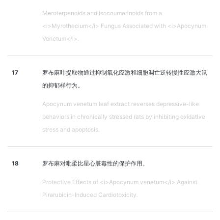
Meroterpenoids and Isocoumarinoids from a
<i>Myrothecium</i> Fungus Associated with <i>Apocynum
Venetum</i>.
17
罗布麻叶提取物通过抑制氧化应激和细胞凋亡逆转慢性应激大鼠
的抑郁样行为。
Apocynum venetum leaf extract reverses depressive-like
behaviors in chronically stressed rats by inhibiting oxidative
stress and apoptosis.
18
罗布麻对吡柔比星心脏毒性的保护作用。
Protective Effects of <i>Apocynum venetum</i> Against
Pirarubicin-Induced Cardiotoxicity.