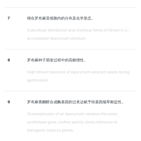
7
锂在罗布麻亚细胞内的分布及化学形态。
Subcellular distribution and chemical forms of lithium in Li-
accumulator Apocynum venetum.
8
罗布麻种子萌发过程中的高耐锂性。
High lithium tolerance of Apocynum venetum seeds during
germination.
9
罗布麻黄酮醇合成酶基因的过表达赋予转基因烟草耐盐性。
Overexpression of an Apocynum venetum flavonols
synthetase gene confers salinity stress tolerance to
transgenic tobacco plants.