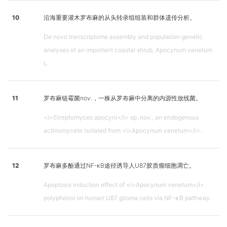
10
沿海重要灌木罗布麻的从头转录组组装和群体遗传分析。
De novo transcriptome assembly and population genetic
analyses of an important coastal shrub, Apocynum venetum
L.
11
罗布麻链霉菌nov.，一株从罗布麻中分离的内源性放线菌。
<i>Streptomyces apocyni</i> sp. nov., an endogenous
actinomycete isolated from <i>Apocynum venetum</i>.
12
罗布麻多酚通过NF-κB途径诱导人U87胶质瘤细胞凋亡。
Apoptosis induction effect of <i>Apocynum venetum</i>
polyphenol on human U87 glioma cells via NF-κB pathway.