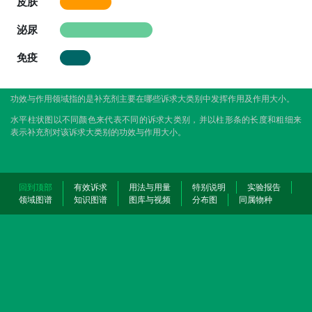
皮肤
泌尿
免疫
功效与作用领域指的是补充剂主要在哪些诉求大类别中发挥作用及作用大小。
水平柱状图以不同颜色来代表不同的诉求大类别，并以柱形条的长度和粗细来
表示补充剂对该诉求大类别的功效与作用大小。
回到顶部
有效诉求
用法与用量
特别说明
实验报告
领域图谱
知识图谱
图库与视频
分布图
同属物种