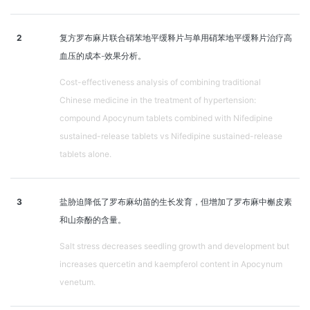
2
复方罗布麻片联合硝苯地平缓释片与单用硝苯地平缓释片治疗高
血压的成本-效果分析。
Cost-effectiveness analysis of combining traditional
Chinese medicine in the treatment of hypertension:
compound Apocynum tablets combined with Nifedipine
sustained-release tablets vs Nifedipine sustained-release
tablets alone.
3
盐胁迫降低了罗布麻幼苗的生长发育，但增加了罗布麻中槲皮素
和山奈酚的含量。
Salt stress decreases seedling growth and development but
increases quercetin and kaempferol content in Apocynum
venetum.