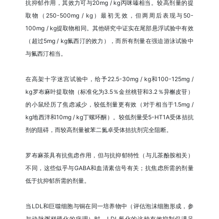
抗抑郁作用，其效力可与20mg / kg丙咪嗪相当。较高剂量的提
取物（250-500mg / kg）最初无效，但两周后表现与50-
100mg / kg提取物相同。其他研究中证实在尾部悬浮试验中有效
（超过5mg / kg氟西汀的效力），而所有剂量在强迫游泳试验中
与氟西汀相当。
在高架十字迷宫试验中，给予22.5-30mg / kg和100-125mg /
kg罗布麻叶提取物（标准化为3.5％金丝桃苷和3.2％异槲皮苷）
的小鼠经历了焦虑减少，较低剂量更有效（对于相当于1.5mg /
kg地西泮和10mg / kg丁螺环酮）。较低剂量受5-HT1A受体拮抗
剂的阻碍，而较高剂量被苯二氮卓受体拮抗剂完全阻断。
罗布麻茶具有抗焦虑作用，但与抗抑郁特性（与儿茶酚胺相关）
不同，这些似乎与GABA和血清素信号有关；抗焦虑所需的剂量
低于抗抑郁所需的剂量。
当LDL和巨噬细胞与铜在同一培养物中（评估泡沫细胞形成，参
与动脉粥样硬化的病理）时，LDL氧化的这种有效抑制仅满足