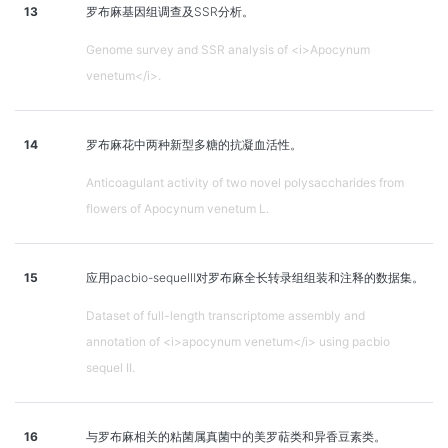
13
罗布麻基因组调查及SSR分析。
Genome survey and SSR analysis of <i>Apocynum
venetum</i>.
14
罗布麻花中两种新型多糖的抗凝血活性。
Anticoagulant activity of two novel polysaccharides from
flowers of Apocynum venetum L.
15
应用pacbio-sequelⅡ对罗布麻全长转录组组装和注释的数据集。
Dataset of full-length transcriptome assembly and
annotation of <i>apocynum venetum</i> using pacbio
sequel II.
16
与罗布麻相关的粘菌属真菌中的美罗萜类和异香豆素类。