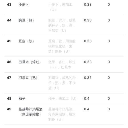
43
小萝卜
小萝卜，未加工
0.33
0
（U）
44
豌豆（熟）
豌豆，劈开，成熟
0.33
0
的种子，熟，煮，
不加盐（U）
45
豆腐（软）
豆腐，软，用硫酸
0.33
0
钙和氯化镁（卤
盐）制备（U）
46
巴旦木（焯过）
坚果，杏仁，焯过
0.33
0
（U）、巴旦木
47
羽扇豆（熟）
羽扇豆，成熟的种
0.35
0
子，熟，煮，不加
盐（U）
48
柚子
柚子，未加工（U）
0.4
0
49
蔓越莓汁鸡尾酒
蔓越莓汁鸡尾酒，
0.4
0
（冷冻浓缩物）
冷冻浓缩物，用水
制备（U）