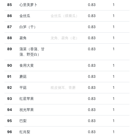
85
心里美萝卜
0.83
1
86
金丝瓜
金丝瓜（裸瓣瓜）
0.83
1
87
白笋（干）
0.83
1
88
菱角
龙角、菱角（老）
0.83
1
89
蒲菜（香蒲、甘
0.83
1
蒲、野茭白）
90
食用大黄
0.83
1
91
蘑菇
0.83
1
92
平菇
糙皮侧耳、青蘑
0.83
1
93
红星苹果
0.83
1
94
祝光苹果
0.83
1
95
巴梨
0.83
1
96
红肖梨
0.83
1