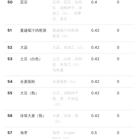
50
芸豆
豆类，芸豆，加州
0.4
0
红，成熟种子，未
加工（U）、四季
豆、菜豆
51
蔓越莓汁鸡尾酒
蔓越莓汁鸡尾酒，
0.42
0
瓶装（U）
52
大蒜
大蒜，未加工（U）
0.42
0
53
土豆（白色）
土豆，白色，肉和
0.42
0
皮，未加工（U）、
马铃薯
54
全麦面粉
全麦面粉（U）
0.42
0
55
大豆（熟）
大豆，成熟种子，
0.42
0
熟，煮，不加盐
（U）
56
珍珠大麦（熟）
大麦，珍珠，熟
0.42
0
（U）
57
海枣
海枣，Deglet
0.5
0
Nour（U）