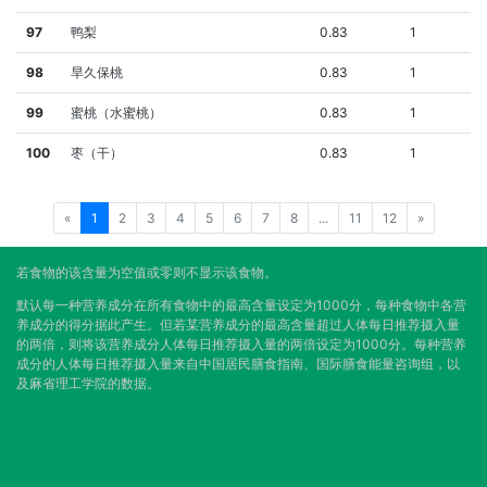
97
鸭梨
0.83
1
98
旱久保桃
0.83
1
99
蜜桃（水蜜桃）
0.83
1
100
枣（干）
0.83
1
«
1
2
3
4
5
6
7
8
...
11
12
»
若食物的该含量为空值或零则不显示该食物。
默认每一种营养成分在所有食物中的最高含量设定为1000分，每种食物中各营
养成分的得分据此产生。但若某营养成分的最高含量超过人体每日推荐摄入量
的两倍，则将该营养成分人体每日推荐摄入量的两倍设定为1000分。每种营养
成分的人体每日推荐摄入量来自中国居民膳食指南、国际膳食能量咨询组，以
及麻省理工学院的数据。