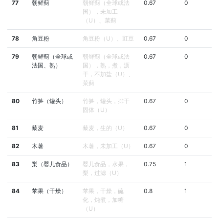
77
朝鲜蓟
朝鲜蓟（全球或法
0.67
0
国），未加工
（U）、菜蓟
78
角豆粉
角豆粉（U）、豇豆
0.67
0
79
朝鲜蓟（全球或
朝鲜蓟（全球或法
0.67
0
法国、熟）
国），熟，煮，沥
干，不加盐（U）、
菜蓟
80
竹笋（罐头）
竹笋，罐头，排干
0.67
0
固体（U）
81
藜麦
藜麦，生的（U）
0.67
0
82
木薯
木薯，未加工（U）
0.67
0
83
梨（婴儿食品）
婴儿食品，水果，
0.75
1
梨，过滤（U）
84
苹果（干燥）
苹果，干燥，硫
0.8
1
化，炖煮，加糖
（U）