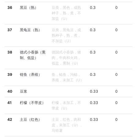
36
黑豆（熟）
豆类，黑色，成熟
0.3
0
种子，熟，煮，不
加盐（U）
37
黑龟豆（熟）
豆类，黑龟豆，成
0.3
0
熟种子，熟，煮，
不加盐（U）
38
德式小香肠（熏
德国式小香肠，猪
0.3
0
制、低盐）
肉，牛肉和火鸡，
低盐，熏制（U）
39
钳鱼（养殖）
鱼，鲶鱼，沟鲶，
0.3
0
养殖，未加工（U）
40
豆浆
0.33
0
41
柠檬（不带皮）
柠檬，未加工，不
0.33
0
带皮（U）
42
土豆（红色）
土豆，红色，肉和
0.33
0
皮，未加工（U）、
马铃薯