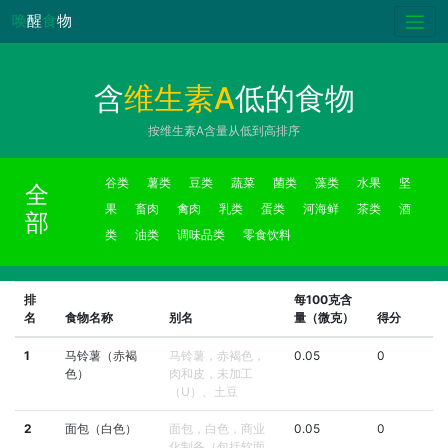
唤
醒
食
物
含
维生素A
低的食物
按维生素A含量从低到高排序
谷类
薯类
豆类
蔬菜
菌类
藻类
水果
坚
全
果
畜肉
禽肉
乳类
蛋类
河海鲜
茶类
酒
部
类
油类
调味品类
零食饮料
排
每100克含
名
食物名称
别名
量（微克）
得分
1
马铃薯（赤褐
马铃薯，赤褐色，
0.05
0
色）
肉和皮，未加工
（U）、土豆
2
面包（白色）
面包，白色，商业
0.05
0
化制备（包括软面