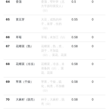
64
香蒲
香蒲，窄叶笋（北
0.5
0
方平原印第安人）
（U）
65
黄豆芽
大豆，成熟的种
0.55
0
子，发芽，生的
（U）
66
草莓
草莓，未加工（U）
0.58
0
67
花椰菜（熟）
花椰菜，熟，煮，
0.58
0
沥干，不加盐
（U）、菜花、花菜
68
花椰菜（冷冻）
花椰菜，冷冻，未
0.58
0
准备的（U）、菜
花、花菜
69
苹果（干燥）
苹果，干燥，硫
0.58
0
化，炖煮，不加糖
（U）
70
大麻籽（脱壳）
种子，大麻籽，脱
0.58
0
壳（U）