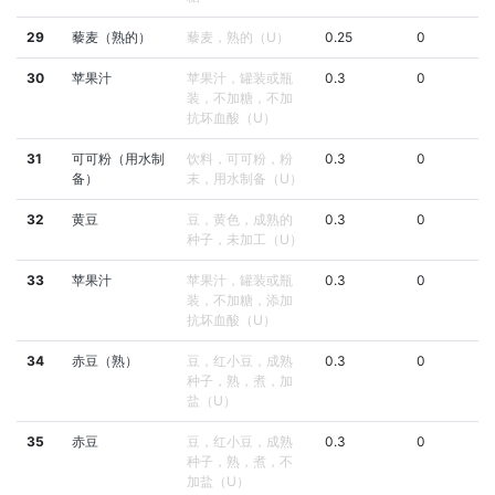
29
藜麦（熟的）
藜麦，熟的（U）
0.25
0
30
苹果汁
苹果汁，罐装或瓶
0.3
0
装，不加糖，不加
抗坏血酸（U）
31
可可粉（用水制
饮料，可可粉，粉
0.3
0
备）
末，用水制备（U）
32
黄豆
豆，黄色，成熟的
0.3
0
种子，未加工（U）
33
苹果汁
苹果汁，罐装或瓶
0.3
0
装，不加糖，添加
抗坏血酸（U）
34
赤豆（熟）
豆，红小豆，成熟
0.3
0
种子，熟，煮，加
盐（U）
35
赤豆
豆，红小豆，成熟
0.3
0
种子，熟，煮，不
加盐（U）