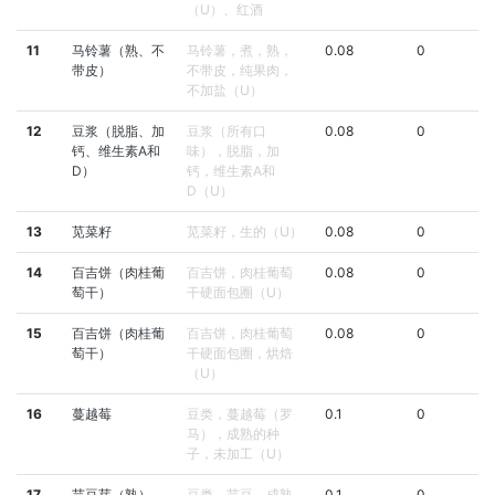
（U）、红酒
11
马铃薯（熟、不
马铃薯，煮，熟，
0.08
0
带皮）
不带皮，纯果肉，
不加盐（U）
12
豆浆（脱脂、加
豆浆（所有口
0.08
0
钙、维生素A和
味），脱脂，加
D）
钙，维生素A和
D（U）
13
苋菜籽
苋菜籽，生的（U）
0.08
0
14
百吉饼（肉桂葡
百吉饼，肉桂葡萄
0.08
0
萄干）
干硬面包圈（U）
15
百吉饼（肉桂葡
百吉饼，肉桂葡萄
0.08
0
萄干）
干硬面包圈，烘焙
（U）
16
蔓越莓
豆类，蔓越莓（罗
0.1
0
马），成熟的种
子，未加工（U）
17
芸豆芽（熟）
豆类，芸豆，成熟
0.1
0