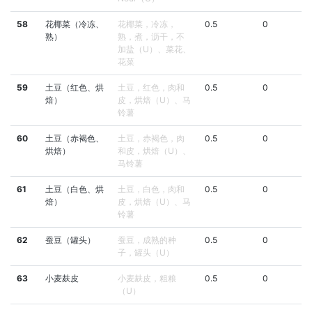
58
花椰菜（冷冻、
花椰菜，冷冻，
0.5
0
熟）
熟，煮，沥干，不
加盐（U）、菜花、
花菜
59
土豆（红色、烘
土豆，红色，肉和
0.5
0
焙）
皮，烘焙（U）、马
铃薯
60
土豆（赤褐色、
土豆，赤褐色，肉
0.5
0
烘焙）
和皮，烘焙（U）、
马铃薯
61
土豆（白色、烘
土豆，白色，肉和
0.5
0
焙）
皮，烘焙（U）、马
铃薯
62
蚕豆（罐头）
蚕豆，成熟的种
0.5
0
子，罐头（U）
63
小麦麸皮
小麦麸皮，粗粮
0.5
0
（U）