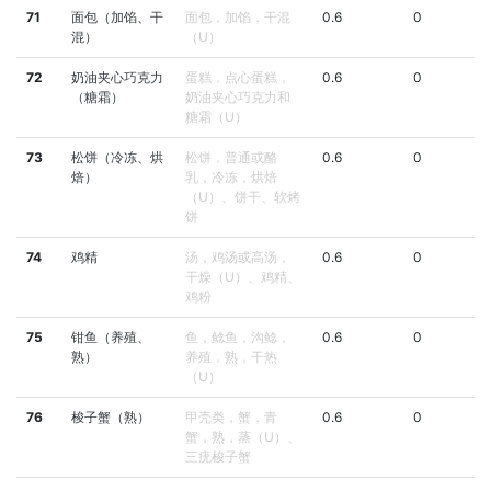
71
面包（加馅、干
面包，加馅，干混
0.6
0
混）
（U）
72
奶油夹心巧克力
蛋糕，点心蛋糕，
0.6
0
（糖霜）
奶油夹心巧克力和
糖霜（U）
73
松饼（冷冻、烘
松饼，普通或酪
0.6
0
焙）
乳，冷冻，烘焙
（U）、饼干、软烤
饼
74
鸡精
汤，鸡汤或高汤，
0.6
0
干燥（U）、鸡精、
鸡粉
75
钳鱼（养殖、
鱼，鲶鱼，沟鲶，
0.6
0
熟）
养殖，熟，干热
（U）
76
梭子蟹（熟）
甲壳类，蟹，青
0.6
0
蟹，熟，蒸（U）、
三疣梭子蟹