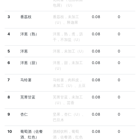
包屑）（U）
3
番荔枝
番荔枝，未加工
0.08
0
（U）、释迦果
4
洋葱（熟）
洋葱，熟，煮，沥
0.08
0
干，不加盐（U）
5
洋葱
洋葱，未加工（U）
0.08
0
6
洋葱（甜）
洋葱，甜，未加工
0.08
0
（U）
7
马铃薯
马铃薯，肉和皮，
0.08
0
未加工（U）、土豆
8
芜菁甘蓝
芜菁甘蓝，未加工
0.08
0
（U）、芸香
9
杏仁
坚果，杏仁（U）、
0.08
0
巴旦木
10
葡萄酒（佐餐
酒精饮料，葡萄
0.08
0
酒、红色）
酒，佐餐酒，红色