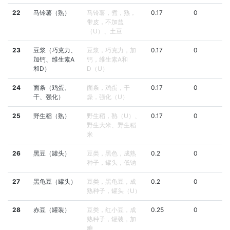
22
马铃薯（熟）
马铃薯，煮，熟，
0.17
0
带皮，不加盐
（U）、土豆
23
豆浆（巧克力、
豆浆，巧克力，加
0.17
0
加钙、维生素A
钙，维生素A和
和D）
D（U）
24
面条（鸡蛋、
面条，鸡蛋，干
0.17
0
干、强化）
燥，强化（U）
25
野生稻（熟）
野生稻，熟（U）、
0.17
0
野生大米、野生稻
米
26
黑豆（罐头）
豆类，黑色，成熟
0.2
0
种子，罐头，低钠
27
黑龟豆（罐头）
豆类，黑龟豆，成
0.2
0
熟种子，罐头（U）
28
赤豆（罐装）
豆类，红小豆，成
0.25
0
熟种子，罐装，加
糖