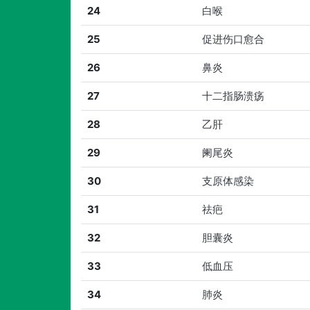
24
白喉
25
促进伤口愈合
26
鼻炎
27
十二指肠溃疡
28
乙肝
29
阑尾炎
30
支原体感染
31
祛疤
32
胆囊炎
33
低血压
34
肺炎