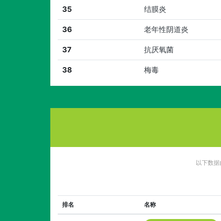
35
结膜炎
36
老年性阴道炎
37
抗厌氧菌
38
梅毒
以下数据
排名
名称