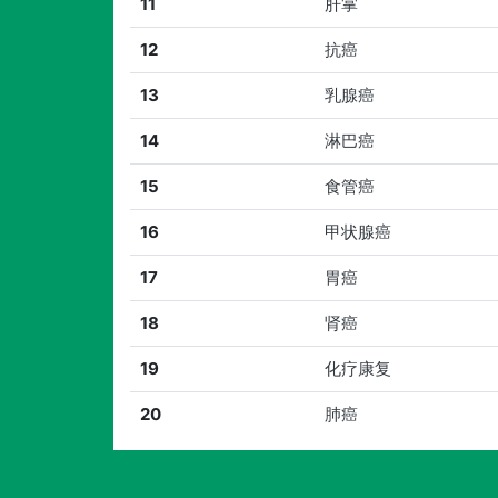
11
肝掌
12
抗癌
13
乳腺癌
14
淋巴癌
15
食管癌
16
甲状腺癌
17
胃癌
18
肾癌
19
化疗康复
20
肺癌