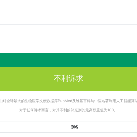
不利诉求
由对全球最大的生物医学文献数据库PubMed及维基百科与中医名著利用人工智能算
对于任何诉求而言，对其不利的补充剂的最高权重值为100。
别名