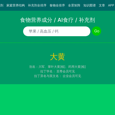
充剂
家庭营养结构
补充剂全排序
食物全排序
全景矩阵
知识图谱
文章
APP
食物营养成分 / AI食疗 / 补充剂
食物/AI食疗诉求/补充剂名称
Go
大黄
别名：川军、掌叶大黄[植]、药用大黄[植]
拉丁学名：
至尊会员可见
拉丁异名与英文名：
企业会员可见