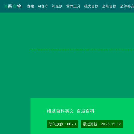
唤
醒
食
物
食物
（当前）
AI食疗
补充剂
营养工具
强大食物
全能食物
至尊补
维基百科英文
百度百科
访问次数：6070
最近更新：2025-12-17