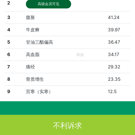
2
高级会员可见
3
腹胀
41.24
4
牛皮癣
39.97
5
甘油三酯偏高
36.47
6
高血脂
34.17
降脂
7
痛经
29.32
8
骨质增生
23.35
9
宫寒（实寒）
12.5
不利诉求