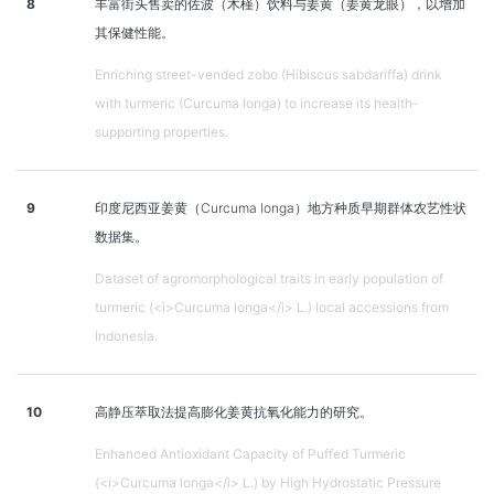
8
丰富街头售卖的佐波（木槿）饮料与姜黄（姜黄龙眼），以增加
其保健性能。
Enriching street-vended zobo (Hibiscus sabdariffa) drink
with turmeric (Curcuma longa) to increase its health-
supporting properties.
9
印度尼西亚姜黄（Curcuma longa）地方种质早期群体农艺性状
数据集。
Dataset of agromorphological traits in early population of
turmeric (<i>Curcuma longa</i> L.) local accessions from
Indonesia.
10
高静压萃取法提高膨化姜黄抗氧化能力的研究。
Enhanced Antioxidant Capacity of Puffed Turmeric
(<i>Curcuma longa</i> L.) by High Hydrostatic Pressure