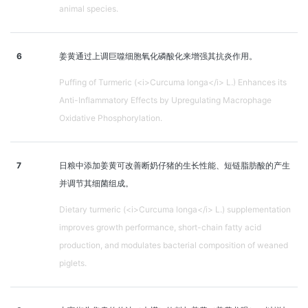
animal species.
6
姜黄通过上调巨噬细胞氧化磷酸化来增强其抗炎作用。
Puffing of Turmeric (<i>Curcuma longa</i> L.) Enhances its
Anti-Inflammatory Effects by Upregulating Macrophage
Oxidative Phosphorylation.
7
日粮中添加姜黄可改善断奶仔猪的生长性能、短链脂肪酸的产生
并调节其细菌组成。
Dietary turmeric (<i>Curcuma longa</i> L.) supplementation
improves growth performance, short-chain fatty acid
production, and modulates bacterial composition of weaned
piglets.