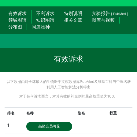
有效诉求
不利诉求
特别说明
实验报告
[ PubMed ]
领域图谱
知识图谱
相关文章
图库与视频
分布图
同属物种
有效诉求
以下数据由对全球最大的生物医学文献数据库PubMed及维基百科与中医名著
利用人工智能算法分析得出
对于任何诉求而言，对其有效的补充剂的最高权重值为100。
排名
名称
别名
权重
1
高级会员可见