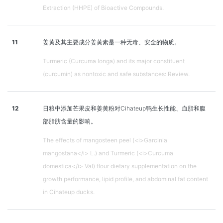
Extraction (HHPE) of Bioactive Compounds.
11
姜黄及其主要成分姜黄素是一种无毒、安全的物质。
Turmeric (Curcuma longa) and its major constituent
(curcumin) as nontoxic and safe substances: Review.
12
日粮中添加芒果皮和姜黄粉对Cihateup鸭生长性能、血脂和腹
部脂肪含量的影响。
The effects of mangosteen peel (<i>Garcinia
mangostana</i> L.) and Turmeric (<i>Curcuma
domestica</i> Val) flour dietary supplementation on the
growth performance, lipid profile, and abdominal fat content
in Cihateup ducks.