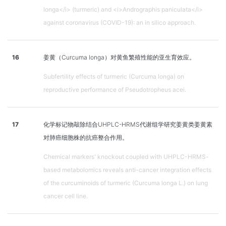
longa</i> (turmeric) and <i>Andrographis paniculata</i>
against coronavirus (COVID-19): an in silico approach.
16
姜黄（Curcuma longa）对黄鱼繁殖性能的亚生育效应。
Subfertility effects of turmeric (Curcuma longa) on
reproductive performance of Pseudotropheus acei.
17
化学标记物敲除结合UHPLC-HRMS代谢组学研究姜黄类姜黄素
对肺癌细胞株的抗癌整合作用。
Chemical markers' knockout coupled with UHPLC-HRMS-
based metabolomics reveals anti-cancer integration effects
of the curcuminoids of turmeric (Curcuma longa L.) on lung
cancer cell line.