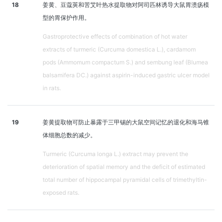
18
姜黄、豆蔻荚和苦艾叶热水提取物对阿司匹林诱导大鼠胃溃疡模
型的胃保护作用。
Gastroprotective effects of combination of hot water
extracts of turmeric (Curcuma domestica L.), cardamom
pods (Ammomum compactum S.) and sembung leaf (Blumea
balsamifera DC.) against aspirin-induced gastric ulcer model
in rats.
19
姜黄提取物可防止暴露于三甲锡的大鼠空间记忆的退化和海马锥
体细胞总数的减少。
Turmeric (Curcuma longa L.) extract may prevent the
deterioration of spatial memory and the deficit of estimated
total number of hippocampal pyramidal cells of trimethyltin-
exposed rats.