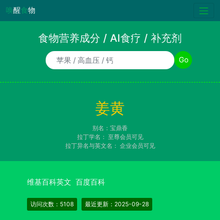
唤
醒
食
物
食物营养成分 / AI食疗 / 补充剂
食物/AI食疗诉求/补充剂名称
Go
姜黄
别名：宝鼎香
拉丁学名：
至尊会员可见
拉丁异名与英文名：
企业会员可见
维基百科英文
百度百科
访问次数：5108
最近更新：2025-09-28