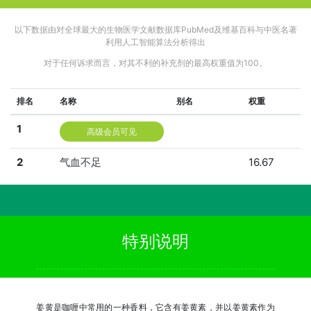
以下数据由对全球最大的生物医学文献数据库PubMed及维基百科与中医名著
利用人工智能算法分析得出
对于任何诉求而言，对其不利的补充剂的最高权重值为100。
排名
名称
别名
权重
1
高级会员可见
2
气血不足
16.67
特别说明
姜黄是咖喱中常用的一种香料，它含有姜黄素，并以姜黄素作为